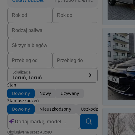
Ustaw budżet
np. 1200 PLN/mc
Lokalizacja
Toruń, Toruń
Stan
Dowolny
Nowy
Używany
Stan uszkodzeń
Dowolny
Nieuszkodzony
Uszkodzony
Obsługiwane przez AutoIQ