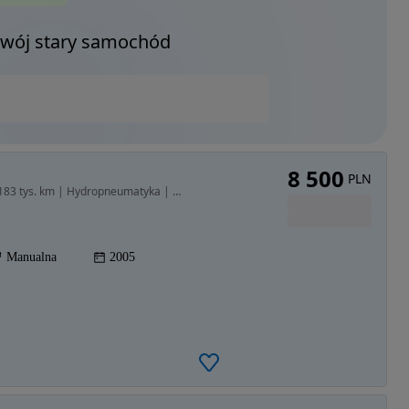
Twój stary samochód
8 500
PLN
1749 cm3 • 117 KM • Citroën C5 1.8 16V 116 KM | 183 tys. km | Hydropneumatyka | Klimatyzac
Manualna
2005