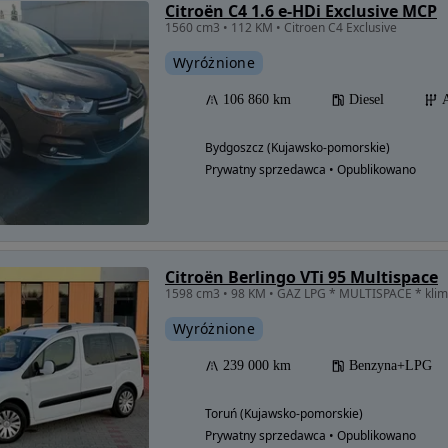
Citroën C4 1.6 e-HDi Exclusive MCP
1560 cm3 • 112 KM • Citroen C4 Exclusive
Wyróżnione
106 860 km
Diesel
Bydgoszcz (Kujawsko-pomorskie)
Prywatny sprzedawca • Opublikowano
Citroën Berlingo VTi 95 Multispace
1598 cm3 • 98 KM • GAZ LPG * MULTISPACE * klima
Wyróżnione
239 000 km
Benzyna+LPG
Toruń (Kujawsko-pomorskie)
Prywatny sprzedawca • Opublikowano