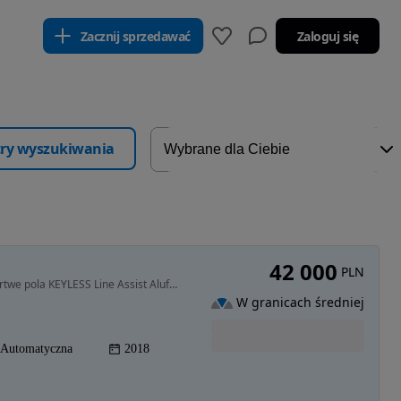
Zacznij sprzedawać
Zaloguj się
ltry wyszukiwania
42 000
PLN
1199 cm3 • 110 KM • GRIP Control KAMERY360 Martwe pola KEYLESS Line Assist Alufelgi Rolety
W granicach średniej
Automatyczna
2018