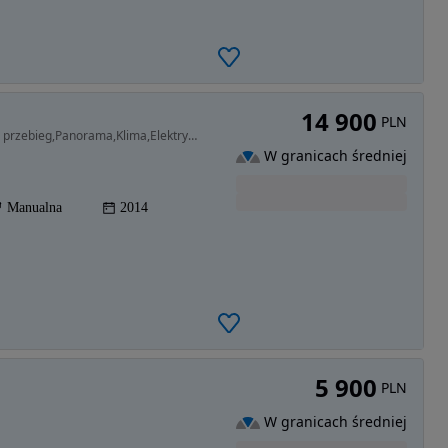
14 900
PLN
1199 cm3 • 82 KM • 1.2 Benzyna,Salon Polska,Niski przebieg,Panorama,Klima,Elektryka!
W granicach średniej
Manualna
2014
5 900
PLN
W granicach średniej