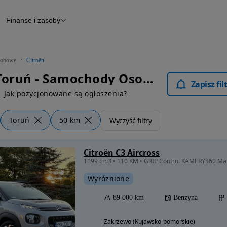
Finanse i zasoby
chody
Finansowanie
Leasing
dy
Narzędzie do wyceny samochodu
tryczne
Raport z inspekcji
obowe
Citroën
m
Raport historii pojazdu
Citroën Toruń - Samochody Osobowe
Otomoto News
Zapisz fi
wane
Jak pozycjonowane są ogłoszenia?
Toruń
50 km
Wyczyść filtry
Citroën C3 Aircross
Wyróżnione
89 000 km
Benzyna
Zakrzewo (Kujawsko-pomorskie)