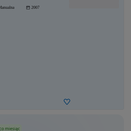
Manualna
2007
co miesiąc