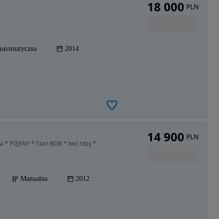
18 000
PLN
Automatyczna
2014
14 900
PLN
 * PIĘKNY * Stan BDB * bez rdzy *
Manualna
2012