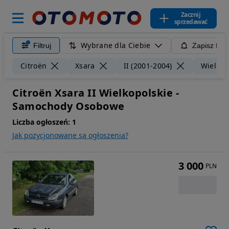
Zacznij
sprzedawać
Wybrane dla Ciebie
Filtruj
Zapisz filt
Citroën
Xsara
II (2001-2004)
Wielkop
Citroën Xsara II Wielkopolskie -
Samochody Osobowe
Liczba ogłoszeń:
1
Jak pozycjonowane są ogłoszenia?
3 000
PLN