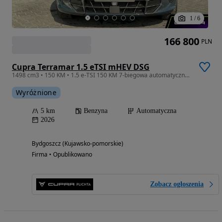
1
/
6
166 800
PLN
Cupra Terramar 1.5 eTSI mHEV DSG
1498 cm3 • 150 KM • 1.5 e-TSI 150 KM 7-biegowa automatyczna - DSG
Wyróżnione
5 km
Benzyna
Automatyczna
2026
Bydgoszcz (Kujawsko-pomorskie)
Firma • Opublikowano
Zobacz ogłoszenia