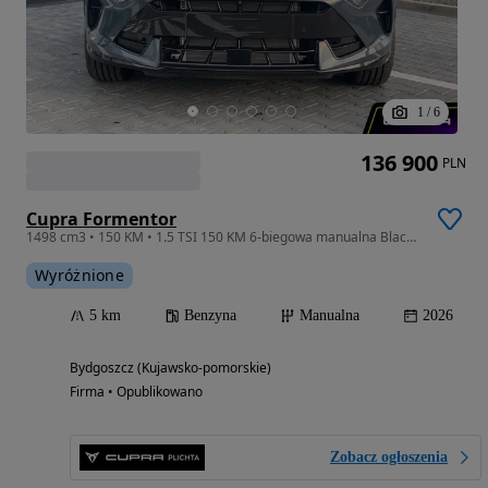
1
/
6
136 900
PLN
Cupra Formentor
1498 cm3 • 150 KM • 1.5 TSI 150 KM 6-biegowa manualna Black Edition
Wyróżnione
5 km
Benzyna
Manualna
2026
Bydgoszcz (Kujawsko-pomorskie)
Firma • Opublikowano
Zobacz ogłoszenia