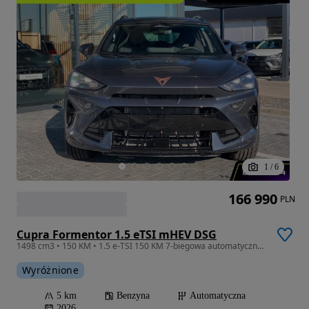
1
/
6
166 990
PLN
Cupra Formentor 1.5 eTSI mHEV DSG
1498 cm3 • 150 KM • 1.5 e-TSI 150 KM 7-biegowa automatyczna - DSG
Wyróżnione
5 km
Benzyna
Automatyczna
2026