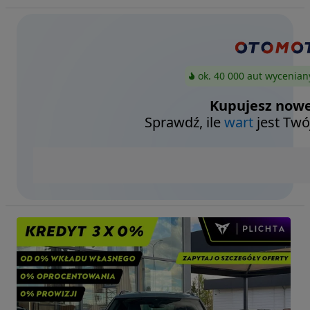
ok. 40 000 aut wycenian
Kupujesz nowe
Sprawdź, ile
wart
jest Twó