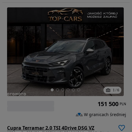
1
/
6
151 500
PLN
W granicach średniej
Cupra Terramar 2.0 TSI 4Drive DSG VZ