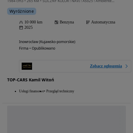
1984 cm3 • 265 KM • ŚLICZNY KOLOR ! NAVI ! Aso25 ! Ambiente ! Alus18 ! Niski Przebieg
Wyróżnione
10 000 km
Benzyna
Automatyczna
2025
Inowrocław (Kujawsko-pomorskie)
Firma • Opublikowano
Zobacz ogłoszenia
TOP-CARS Kamil Witoń
Usługi finansowe
Przegląd techniczny