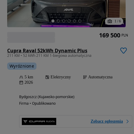
1
/
6
169 500
PLN
Cupra Raval 52kWh Dynamic Plus
211 KM • 52 kWh 211 KM 1-biegowa automatyczna
Wyróżnione
5 km
Elektryczny
Automatyczna
2026
Bydgoszcz (Kujawsko-pomorskie)
Firma • Opublikowano
Zobacz ogłoszenia