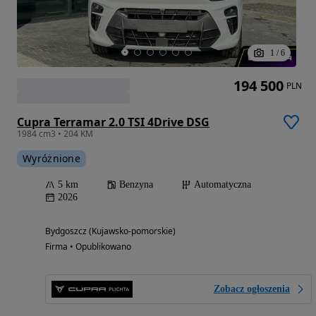
1
/
6
194 500
PLN
Cupra Terramar 2.0 TSI 4Drive DSG
1984 cm3 • 204 KM
Wyróżnione
5 km
Benzyna
Automatyczna
2026
Bydgoszcz (Kujawsko-pomorskie)
Firma • Opublikowano
Zobacz ogłoszenia