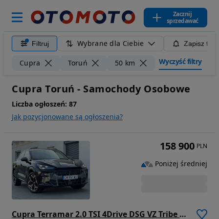
Zacznij
sprzedawać
Wybrane dla Ciebie
Filtruj
Zapisz filt
Wyczyść filtry
Cupra
Toruń
50 km
Cupra Toruń - Samochody Osobowe
Liczba ogłoszeń:
87
Jak pozycjonowane są ogłoszenia?
158 900
PLN
Poniżej średniej
Cupra Terramar 2.0 TSI 4Drive DSG VZ Tribe Edition