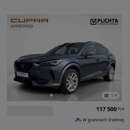
1
/
6
117 500
PLN
W granicach średniej