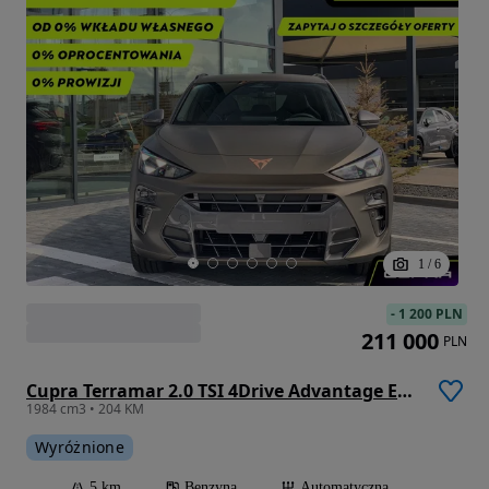
1
/
6
-
1 200 PLN
211 000
PLN
Cupra Terramar 2.0 TSI 4Drive Advantage Edition DSG
1984 cm3 • 204 KM
Wyróżnione
5 km
Benzyna
Automatyczna