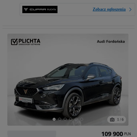
Zobacz ogłoszenia
1
/
6
109 900
PLN