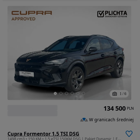
1
/
6
134 500
PLN
W granicach średniej
Cupra Formentor 1.5 TSI DSG
1498 cm3 • 150 KM • 1.5 eTSI 150KM DSG | Pakiet Dynamic | Egde | Dealer Cupra