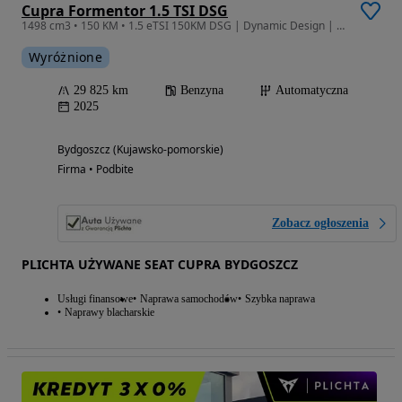
Cupra Formentor 1.5 TSI DSG
1498 cm3 • 150 KM • 1.5 eTSI 150KM DSG | Dynamic Design | Edge | Polski Salon
Wyróżnione
29 825 km
Benzyna
Automatyczna
2025
Bydgoszcz (Kujawsko-pomorskie)
Firma • Podbite
Zobacz ogłoszenia
PLICHTA UŻYWANE SEAT CUPRA BYDGOSZCZ
Usługi finansowe
Naprawa samochodów
Szybka naprawa
Naprawy blacharskie