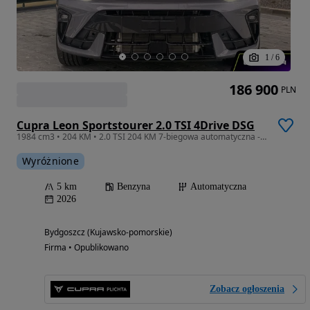
1
/
6
186 900
PLN
Cupra Leon Sportstourer 2.0 TSI 4Drive DSG
1984 cm3 • 204 KM • 2.0 TSI 204 KM 7-biegowa automatyczna - DSG 4Drive Black Edition
Wyróżnione
5 km
Benzyna
Automatyczna
2026
Bydgoszcz (Kujawsko-pomorskie)
Firma • Opublikowano
Zobacz ogłoszenia