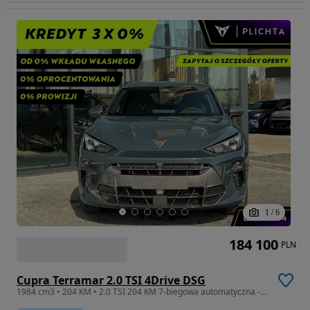
1
/
6
184 100
PLN
Cupra Terramar 2.0 TSI 4Drive DSG
1984 cm3 • 204 KM • 2.0 TSI 204 KM 7-biegowa automatyczna - DSG 4Drive