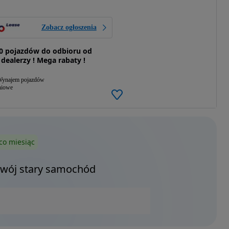
Zobacz ogłoszenia
0 pojazdów do odbioru od
 dealerzy ! Mega rabaty !
ynajem pojazdów
niowe
co miesiąc
Twój stary samochód