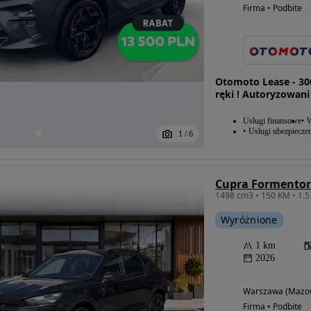
Firma • Podbite
Otomoto Lease - 30
ręki ! Autoryzowani
Usługi finansowe
W
Usługi ubezpiecze
1
/
6
Cupra Formentor 
1498 cm3 • 150 KM • 1.5
Wyróżnione
1 km
2026
Warszawa (Mazow
Firma • Podbite