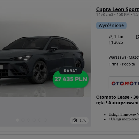
1498 cm3 • 150 KM • 1.5
Wyróżnione
1 km
2026
Warszawa (Mazow
Firma • Podbite
Otomoto Lease - 30
ręki ! Autoryzowani
Usługi finansowe
W
Usługi ubezpiecze
1
/
6