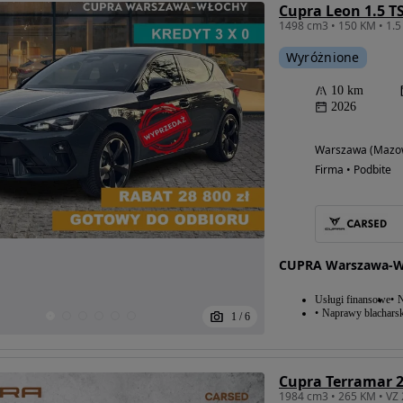
Cupra Leon 1.5 TS
1498 cm3 • 150 KM • 1.
Wyróżnione
10 km
2026
Warszawa (Mazow
Firma • Podbite
CUPRA Warszawa-W
Usługi finansowe
N
Naprawy blacharsk
1
/
6
Cupra Terramar 2