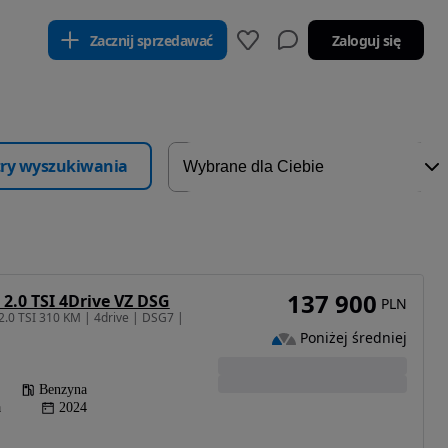
Zacznij sprzedawać
Zaloguj się
ltry wyszukiwania
137 900
2.0 TSI 4Drive VZ DSG
PLN
2.0 TSI 310 KM | 4drive | DSG7 |
Poniżej średniej
Benzyna
a
2024