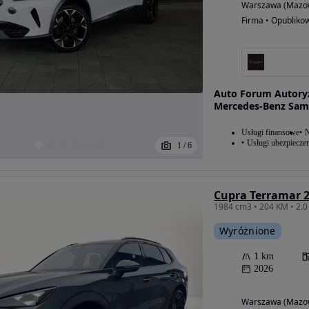
Warszawa (Mazow
Firma • Opubliko
Auto Forum Autoryz
Mercedes-Benz Sa
Usługi finansowe
N
Usługi ubezpiecze
1
/
6
Cupra Terramar 2
1984 cm3 • 204 KM • 2.0 
Wyróżnione
1 km
2026
Warszawa (Mazow