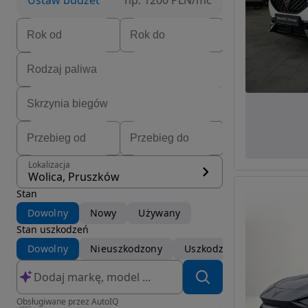
Ustaw budżet
np. 1200 PLN/mc
Lokalizacja
Wolica, Pruszków
Stan
Dowolny
Nowy
Używany
Stan uszkodzeń
Dowolny
Nieuszkodzony
Uszkodzony
Obsługiwane przez AutoIQ