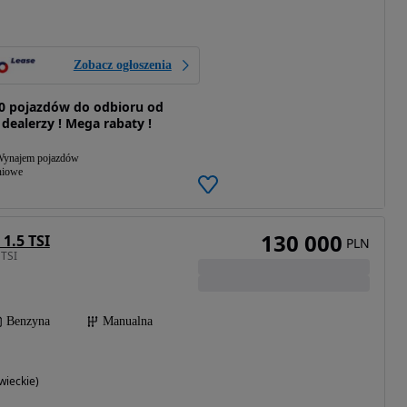
Zobacz ogłoszenia
0 pojazdów do odbioru od
 dealerzy ! Mega rabaty !
ynajem pojazdów
niowe
130 000
1.5 TSI
PLN
 TSI
Benzyna
Manualna
ieckie)