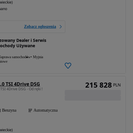
ieckie)
wano
Zobacz ogłoszenia
owany Dealer i Serwis
mochody Używane
aprawa samochodów
Myjnia
niowe
215 828
.0 TSI 4Drive DSG
PLN
TSI 4Drive DSG - Od ręki !
Benzyna
Automatyczna
ieckie)