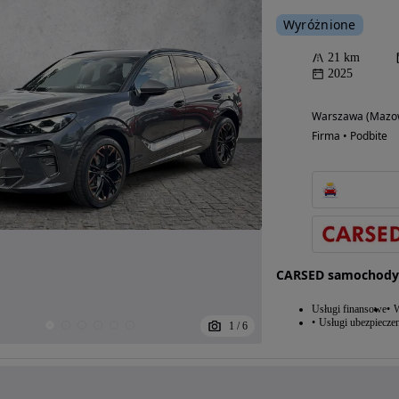
Wyróżnione
21 km
2025
Warszawa (Mazow
Firma • Podbite
CARSED samochody
Usługi finansowe
W
Usługi ubezpiecze
1
/
6