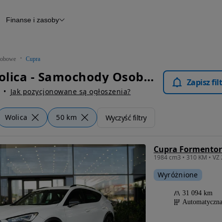
Finanse i zasoby
chody
Finansowanie
Leasing
dy
Narzędzie do wyceny samochodu
tryczne
Raport z inspekcji
obowe
Cupra
m
Raport historii pojazdu
Cupra Wolica - Samochody Osobowe
Otomoto News
Zapisz fi
wane
Jak pozycjonowane są ogłoszenia?
Wolica
50 km
Wyczyść filtry
Cupra Formentor 
1984 cm3 • 310 KM • VZ 
Wyróżnione
31 094 km
Automatyczn