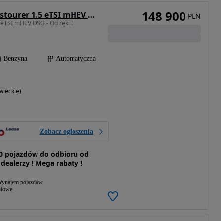
148 900
Cupra Leon Sportstourer 1.5 eTSI mHEV DSG
PLN
 eTSI mHEV DSG - Od ręki !
Benzyna
Automatyczna
ieckie)
Zobacz ogłoszenia
0 pojazdów do odbioru od
 dealerzy ! Mega rabaty !
ynajem pojazdów
niowe