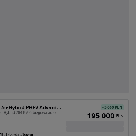
Cupra Terramar 1.5 eHybrid PHEV Advantage Edition DSG
-
3 000 PLN
1498 cm3 • 204 KM • 1.5 e-Hybrid 204 KM 6-biegowa automatyczna - DSG
195 000
PLN
Hybryda Plug-in