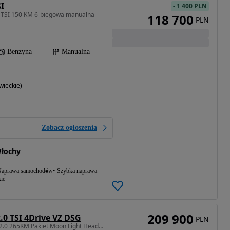
I
-
1 400 PLN
5 TSI 150 KM 6-biegowa manualna
118 700
PLN
Benzyna
Manualna
ieckie)
Zobacz ogłoszenia
łochy
aprawa samochodów
Szybka naprawa
ie
209 900
.0 TSI 4Drive VZ DSG
PLN
1984 cm3 • 265 KM • VZ 2.0 265KM Pakiet Moon Light Head-Up Full Link Matrix LED FV23%