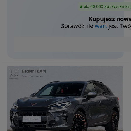
ok. 40 000 aut wycenian
Kupujesz nowe
Sprawdź, ile
wart
jest Twó