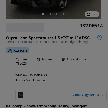
1
/
6
132 065
PLN
Cupra Leon Sportstourer 1.5 eTSI mHEV DSG
1498 cm3 • 150 KM • Leon Sportstourer Pakiet Edge i Zimowy | Nowy | Leasing | Najem
Wyróżnione
5 km
Benzyna
Automatyczna
2026
Wrocław (Dolnośląskie)
Firma • Opublikowano
Zobacz ogłoszenia
Hellocar.pl - nowe samochody, leasingi, wynajem,