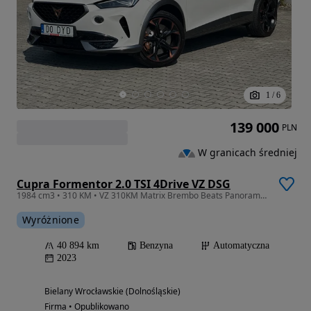
1
/
6
139 000
PLN
W granicach średniej
Cupra Formentor 2.0 TSI 4Drive VZ DSG
1984 cm3 • 310 KM • VZ 310KM Matrix Brembo Beats Panorama Hak Kamera DCC Copper FV23%
Wyróżnione
40 894 km
Benzyna
Automatyczna
2023
Bielany Wrocławskie (Dolnośląskie)
Firma • Opublikowano