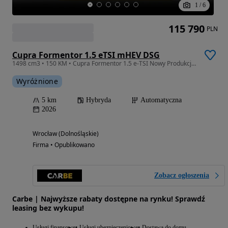
1
/
6
115 790
PLN
Cupra Formentor 1.5 eTSI mHEV DSG
1498 cm3 • 150 KM • Cupra Formentor 1.5 e-TSI Nowy Produkcja Leasing
Wyróżnione
5 km
Hybryda
Automatyczna
2026
Wrocław (Dolnośląskie)
Firma • Opublikowano
Zobacz ogłoszenia
Carbe | Najwyższe rabaty dostępne na rynku! Sprawdź
leasing bez wykupu!
Usługi finansowe
Usługi ubezpieczeniowe
Dostawa do domu