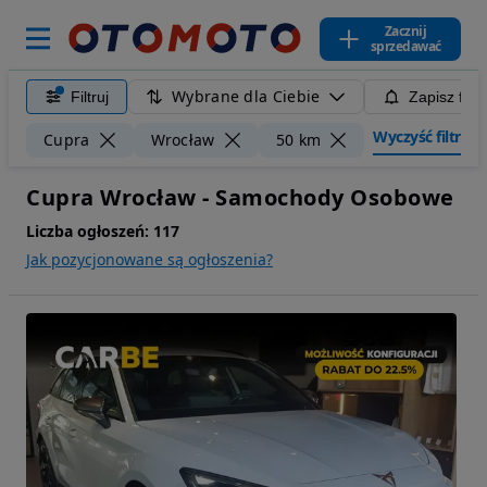
Zacznij
sprzedawać
Wybrane dla Ciebie
Filtruj
Zapisz filt
Wyczyść filtry
Cupra
Wrocław
50 km
Cupra Wrocław - Samochody Osobowe
Liczba ogłoszeń:
117
Jak pozycjonowane są ogłoszenia?