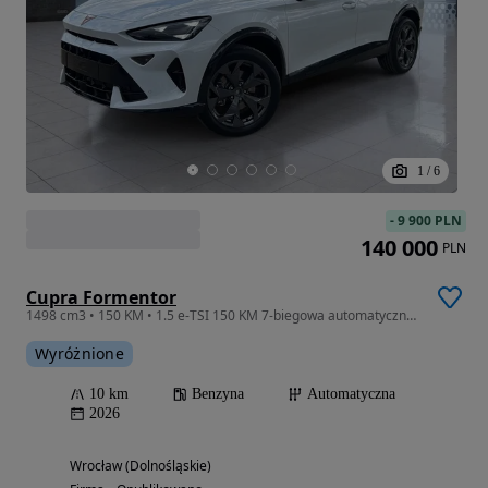
1
/
6
-
9 900 PLN
140 000
PLN
Cupra Formentor
1498 cm3 • 150 KM • 1.5 e-TSI 150 KM 7-biegowa automatyczna - DSG
Wyróżnione
10 km
Benzyna
Automatyczna
2026
Wrocław (Dolnośląskie)