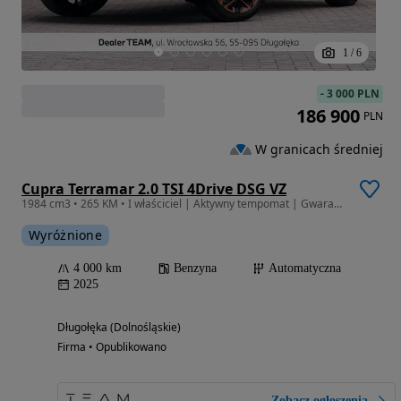
1
/
6
-
3 000 PLN
186 900
PLN
W granicach średniej
Cupra Terramar 2.0 TSI 4Drive DSG VZ
1984 cm3 • 265 KM • I właściciel | Aktywny tempomat | Gwarancja | Bezwypadkowy | FVAT23%
Wyróżnione
4 000 km
Benzyna
Automatyczna
2025
Długołęka (Dolnośląskie)
Firma • Opublikowano
Zobacz ogłoszenia