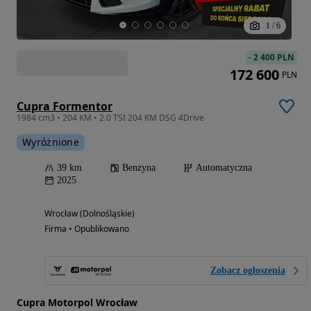
1
/
6
-
2 400 PLN
172 600
PLN
Cupra Formentor
1984 cm3 • 204 KM • 2.0 TSI 204 KM DSG 4Drive
Wyróżnione
39 km
Benzyna
Automatyczna
2025
Wrocław (Dolnośląskie)
Firma • Opublikowano
Zobacz ogłoszenia
Cupra Motorpol Wrocław