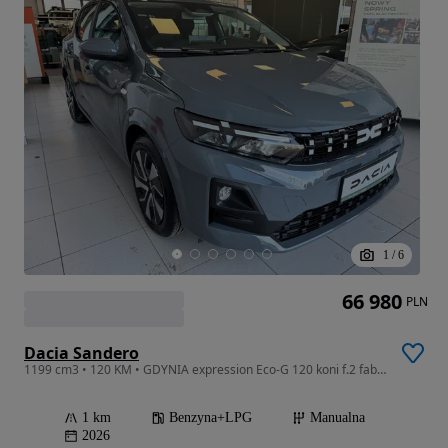
1
/
6
66 980
PLN
Dacia Sandero
1199 cm3 • 120 KM • GDYNIA expression Eco-G 120 koni f.2 fabryczne LPG
1 km
Benzyna+LPG
Manualna
2026