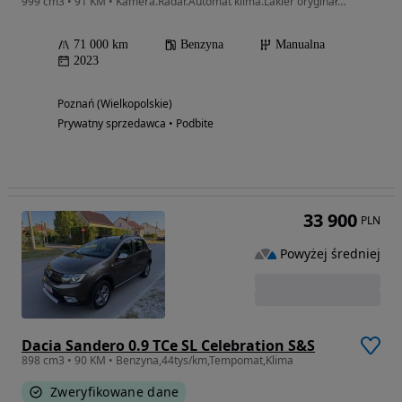
999 cm3 • 91 KM • Kamera.Radar.Automat klima.Lakier oryginał.Gwarancja
71 000 km
Benzyna
Manualna
2023
Poznań (Wielkopolskie)
Prywatny sprzedawca • Podbite
33 900
PLN
Powyżej średniej
Dacia Sandero 0.9 TCe SL Celebration S&S
898 cm3 • 90 KM • Benzyna,44tys/km,Tempomat,Klima
Zweryfikowane dane