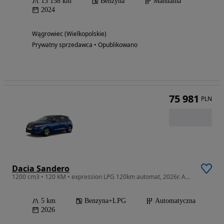
13 158 km
Benzyna
Manualna
2024
Wągrowiec (Wielkopolskie)
Prywatny sprzedawca • Opublikowano
75 981
PLN
Dacia Sandero
1200 cm3 • 120 KM • expression LPG 120km automat, 2026r. Auto nowe gwarancja fabryczna
5 km
Benzyna+LPG
Automatyczna
2026