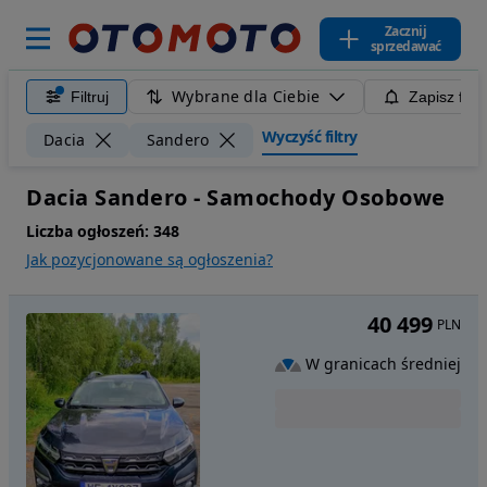
Zacznij
sprzedawać
Wybrane dla Ciebie
Filtruj
Zapisz filt
Wyczyść filtry
Dacia
Sandero
Dacia Sandero - Samochody Osobowe
Liczba ogłoszeń:
348
Jak pozycjonowane są ogłoszenia?
40 499
PLN
W granicach średniej