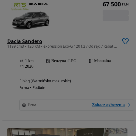
67 500
PLN
Dacia Sandero
1199 cm3 • 120 KM • expression Eco-G 120 f.2 / Od ręki / Rabat 3 700 zł / Gwarancja 7 lat
1 km
Benzyna+LPG
Manualna
2026
Elbląg (Warmińsko-mazurskie)
Firma • Podbite
Zobacz ogłoszenia
Firma