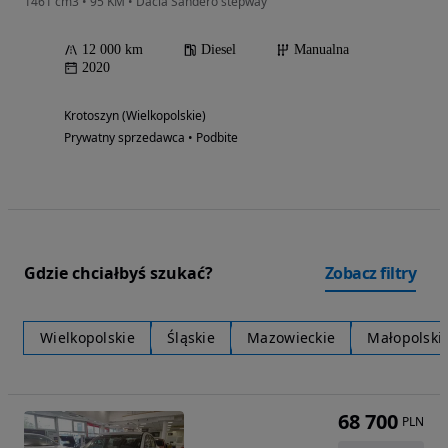
1461 cm3 • 95 KM • Dacia Sandero stepway
12 000 km
Diesel
Manualna
2020
Krotoszyn (Wielkopolskie)
Prywatny sprzedawca • Podbite
Gdzie chciałbyś szukać?
Zobacz filtry
Wielkopolskie
Śląskie
Mazowieckie
Małopolski
68 700
PLN