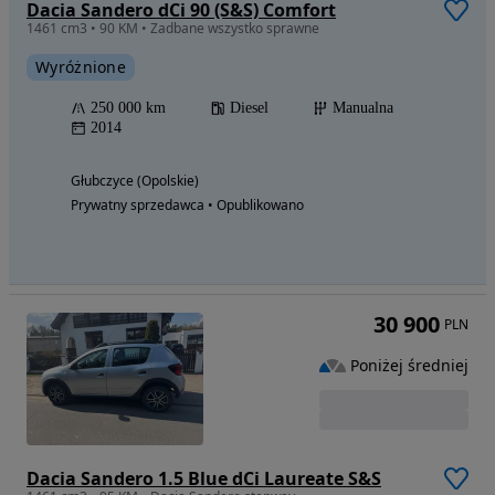
Dacia Sandero dCi 90 (S&S) Comfort
1461 cm3 • 90 KM • Zadbane wszystko sprawne
Wyróżnione
250 000 km
Diesel
Manualna
2014
Głubczyce (Opolskie)
Prywatny sprzedawca • Opublikowano
30 900
PLN
Poniżej średniej
Dacia Sandero 1.5 Blue dCi Laureate S&S