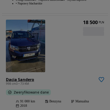
Naprawy blacharskie
18 500
PLN
Dacia Sandero
998 cm3 • 73 KM
Zweryfikowane dane
91 000 km
Benzyna
Manualna
2018