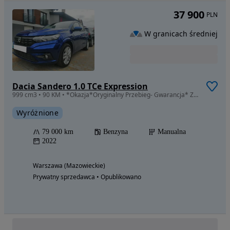
37 900
PLN
W granicach średniej
Dacia Sandero 1.0 TCe Expression
999 cm3 • 90 KM • *Okazja*Oryginalny Przebieg- Gwarancja* Zadbany*Bogata Wersja*
Wyróżnione
79 000 km
Benzyna
Manualna
2022
Warszawa (Mazowieckie)
Prywatny sprzedawca • Opublikowano