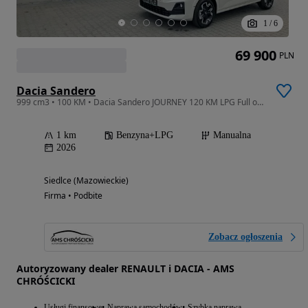
1
/
6
69 900
PLN
Dacia Sandero
999 cm3 • 100 KM • Dacia Sandero JOURNEY 120 KM LPG Full opcja
1 km
Benzyna+LPG
Manualna
2026
Siedlce (Mazowieckie)
Firma • Podbite
Zobacz ogłoszenia
Autoryzowany dealer RENAULT i DACIA - AMS
CHRÓŚCICKI
Usługi finansowe
Naprawa samochodów
Szybka naprawa