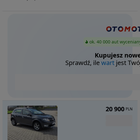
ok. 40 000 aut wycenian
Kupujesz nowe
Sprawdź, ile
wart
jest Twó
20 900
PLN