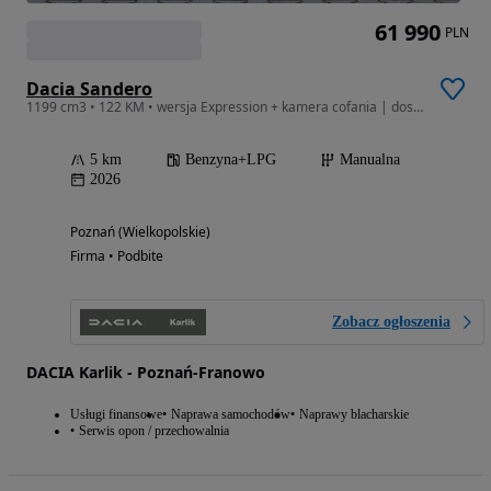
61 990
PLN
Dacia Sandero
1199 cm3 • 122 KM • wersja Expression + kamera cofania | dostępne różne lakiery
5 km
Benzyna+LPG
Manualna
2026
Poznań (Wielkopolskie)
Firma • Podbite
Zobacz ogłoszenia
DACIA Karlik - Poznań-Franowo
Usługi finansowe
Naprawa samochodów
Naprawy blacharskie
Serwis opon / przechowalnia