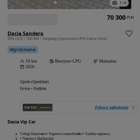
1
/
6
70 300
PLN
Dacia Sandero
999 cm3 • 100 KM • Stepway Expression LPG! Extra Cena!
Wyróżnione
10 km
Benzyna+LPG
Manualna
2026
Opole (Opolskie)
Firma • Podbite
Zobacz ogłoszenia
Dacia Vip Car
Usługi finansowe
Naprawa samochodów
Szybka naprawa
Naprawy blacharskie