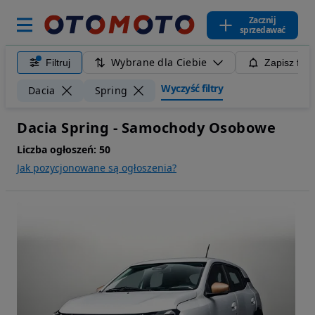
Zacznij
sprzedawać
Wybrane dla Ciebie
Filtruj
Zapisz filt
Wyczyść filtry
Dacia
Spring
Dacia Spring - Samochody Osobowe
Liczba ogłoszeń:
50
Jak pozycjonowane są ogłoszenia?