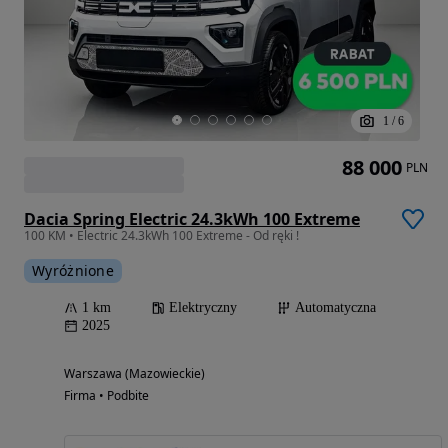
1
/
6
88 000
PLN
Dacia Spring Electric 24.3kWh 100 Extreme
100 KM • Electric 24.3kWh 100 Extreme - Od ręki !
Wyróżnione
1 km
Elektryczny
Automatyczna
2025
Warszawa (Mazowieckie)
Firma • Podbite