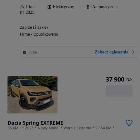
1 km
Elektryczny
Automatyczna
2025
Zabrze (Śląskie)
Firma • Opublikowano
Zobacz ogłoszenia
Firma
37 900
PLN
Dacia Spring EXTREME
65 KM • * 2025 * Nowy Model * Wersja Extreme * 9.854 KM *