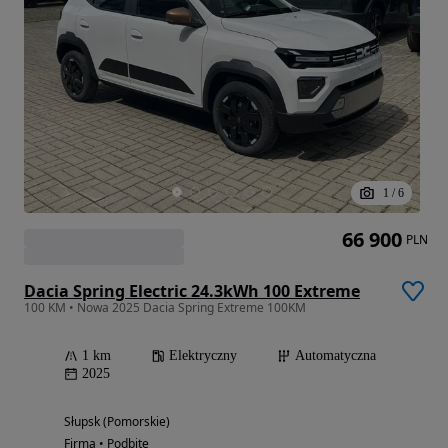
1
/
6
66 900
PLN
Dacia Spring Electric 24.3kWh 100 Extreme
100 KM • Nowa 2025 Dacia Spring Extreme 100KM
1 km
Elektryczny
Automatyczna
2025
Słupsk (Pomorskie)
Firma • Podbite