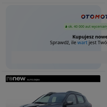
ok. 40 000 aut wycenian
Kupujesz nowe
Sprawdź, ile
wart
jest Twó