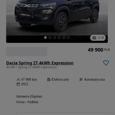
1
/
6
49 900
PLN
Dacia Spring 27.4kWh Expression
45 KM • Spring 27.4kWh Expression
47 000 km
Elektryczny
Automatyczna
2022
Katowice (Śląskie)
Firma • Podbite