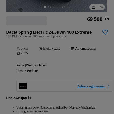
1
/
6
69 500
PLN
Dacia Spring Electric 24.3kWh 100 Extreme
100 KM • extreme 100, mocno doposażony
5 km
Elektryczny
Automatyczna
2025
Kalisz (Wielkopolskie)
Firma • Podbite
Zobacz ogłoszenia
DaciaGrupaLis
Usługi finansowe
Naprawa samochodów
Naprawy blacharskie
Usługi ubezpieczeniowe