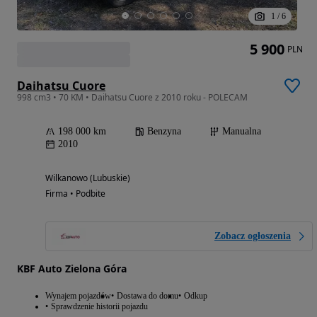
1
/
6
5 900
PLN
Daihatsu Cuore
998 cm3 • 70 KM • Daihatsu Cuore z 2010 roku - POLECAM
198 000 km
Benzyna
Manualna
2010
Wilkanowo (Lubuskie)
Firma • Podbite
Zobacz ogłoszenia
KBF Auto Zielona Góra
Wynajem pojazdów
Dostawa do domu
Odkup
Sprawdzenie historii pojazdu