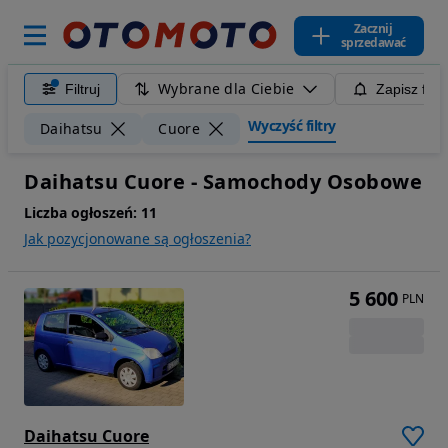
Zacznij
sprzedawać
Wybrane dla Ciebie
Filtruj
Zapisz filt
Wyczyść filtry
Daihatsu
Cuore
Daihatsu Cuore - Samochody Osobowe
Liczba ogłoszeń:
11
Jak pozycjonowane są ogłoszenia?
5 600
PLN
Daihatsu Cuore