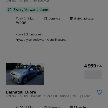
989 cm3 • 58 KM • TOP Automat
Zweryfikowane dane
97 149 km
Benzyna
Automatyczna
2003
Nowa Sól (Lubuskie)
Prywatny sprzedawca • Opublikowano
4 999
PLN
Daihatsu Cuore
989 cm3 • 58 KM • Daihatsu Cuore 1.0 Benzyna | 2005 | Ekonomiczne i niezawodne auto miej
79 133 km
Benzyna
Manualna