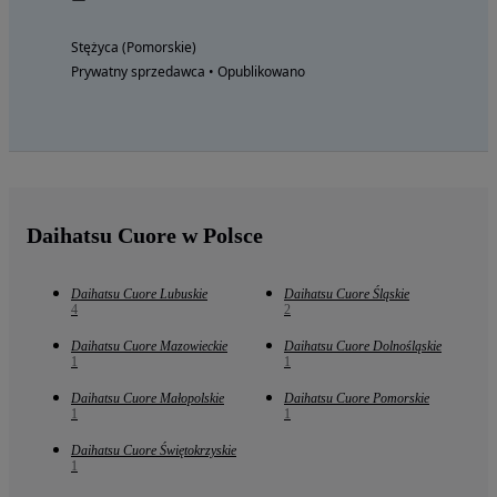
Stężyca (Pomorskie)
Prywatny sprzedawca • Opublikowano
Daihatsu Cuore w Polsce
Daihatsu Cuore Lubuskie
Daihatsu Cuore Śląskie
4
2
Daihatsu Cuore Mazowieckie
Daihatsu Cuore Dolnośląskie
1
1
Daihatsu Cuore Małopolskie
Daihatsu Cuore Pomorskie
1
1
Daihatsu Cuore Świętokrzyskie
1