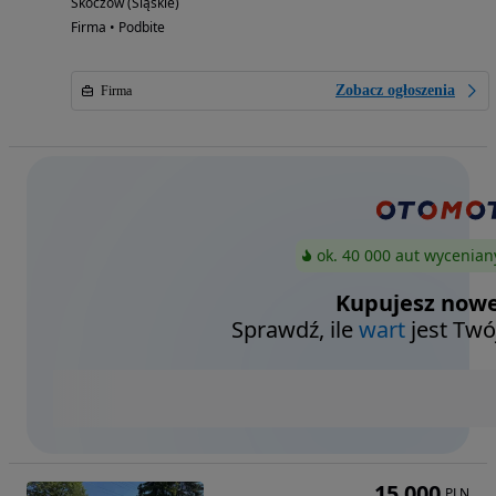
Skoczów (Śląskie)
Firma • Podbite
Zobacz ogłoszenia
Firma
ok. 40 000 aut wycenian
Kupujesz nowe
Sprawdź, ile
wart
jest Twó
15 000
PLN