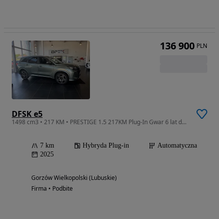
136 900
PLN
DFSK e5
1498 cm3 • 217 KM • PRESTIGE 1.5 217KM Plug-In Gwar 6 lat do150 tys km, RABAT 45900 zł
7 km
Hybryda Plug-in
Automatyczna
2025
Gorzów Wielkopolski (Lubuskie)
Firma • Podbite