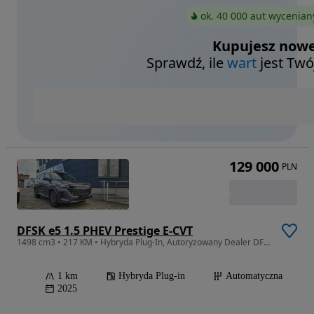
ok. 40 000 aut wycenian
Kupujesz nowe
Sprawdź, ile
wart
jest Twó
129 000
PLN
DFSK e5 1.5 PHEV Prestige E-CVT
1498 cm3 • 217 KM • Hybryda Plug-In, Autoryzowany Dealer DFSK 7 osób
1 km
Hybryda Plug-in
Automatyczna
2025