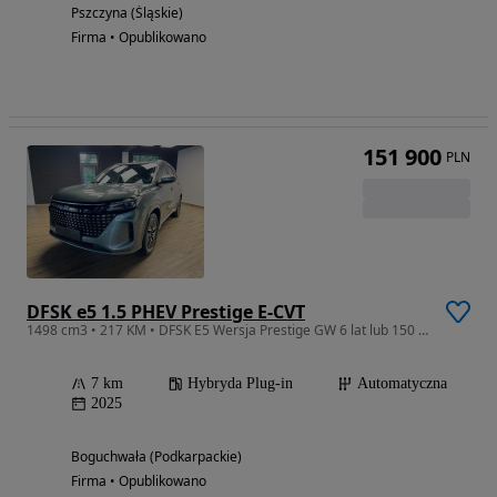
Pszczyna (Śląskie)
Firma • Opublikowano
151 900
PLN
DFSK e5 1.5 PHEV Prestige E-CVT
1498 cm3 • 217 KM • DFSK E5 Wersja Prestige GW 6 lat lub 150 tyś km Plug-in Hybryd od ręki
7 km
Hybryda Plug-in
Automatyczna
2025
Boguchwała (Podkarpackie)
Firma • Opublikowano