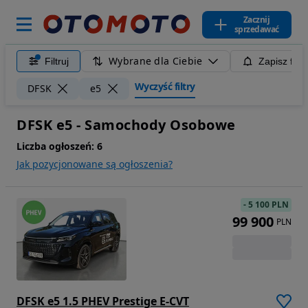
Zacznij
sprzedawać
Wybrane dla Ciebie
Filtruj
Zapisz filt
Wyczyść filtry
DFSK
e5
DFSK e5 - Samochody Osobowe
Liczba ogłoszeń:
6
Jak pozycjonowane są ogłoszenia?
-
5 100 PLN
99 900
PLN
DFSK e5 1.5 PHEV Prestige E-CVT