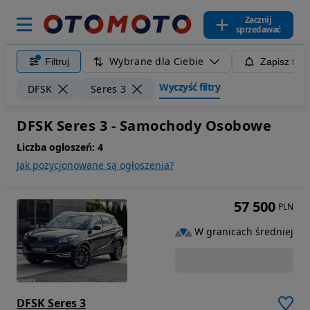
Zacznij
sprzedawać
Wybrane dla Ciebie
Filtruj
Zapisz filt
Wyczyść filtry
DFSK
Seres 3
DFSK Seres 3 - Samochody Osobowe
Liczba ogłoszeń:
4
Jak pozycjonowane są ogłoszenia?
57 500
PLN
W granicach średniej
DFSK Seres 3