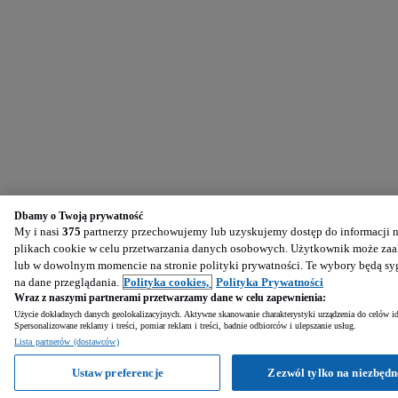
Dbamy o Twoją prywatność
My i nasi
375
partnerzy przechowujemy lub uzyskujemy dostęp do informacji na
plikach cookie w celu przetwarzania danych osobowych. Użytkownik może zaak
lub w dowolnym momencie na stronie polityki prywatności. Te wybory będą s
na dane przeglądania.
Polityka cookies,
Polityka Prywatności
Wraz z naszymi partnerami przetwarzamy dane w celu zapewnienia:
Użycie dokładnych danych geolokalizacyjnych. Aktywne skanowanie charakterystyki urządzenia do celów ide
Spersonalizowane reklamy i treści, pomiar reklam i treści, badnie odbiorców i ulepszanie usług.
Lista partnerów (dostawców)
Ustaw preferencje
Zezwól tylko na niezbędn