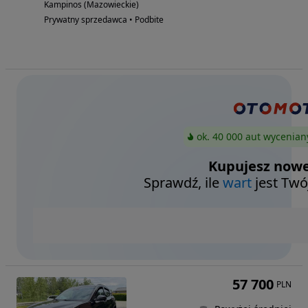
Kampinos (Mazowieckie)
Prywatny sprzedawca • Podbite
ok. 40 000 aut wycenian
Kupujesz nowe
Sprawdź, ile
wart
jest Twó
57 700
PLN