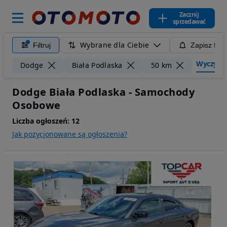
Zacznij
sprzedawać
Wybrane dla Ciebie
Filtruj
Zapisz filt
Wyczyść f
Dodge
Biała Podlaska
50 km
Dodge Biała Podlaska - Samochody
Osobowe
Liczba ogłoszeń:
12
Jak pozycjonowane są ogłoszenia?