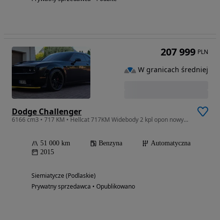
207 999
PLN
W granicach średniej
Dodge Challenger
6166 cm3 • 717 KM • Hellcat 717KM Widebody 2 kpl opon nowych zima/lato Subwoofer Harman
51 000 km
Benzyna
Automatyczna
2015
Siemiatycze (Podlaskie)
Prywatny sprzedawca • Opublikowano