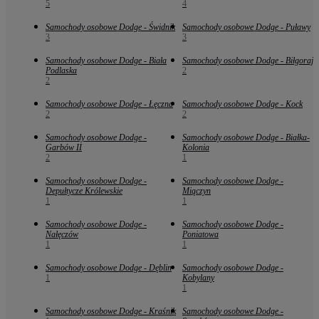
5
4
Samochody osobowe Dodge - Świdnik
Samochody osobowe Dodge - Puławy
3
3
Samochody osobowe Dodge - Biała
Samochody osobowe Dodge - Biłgoraj
Podlaska
2
2
Samochody osobowe Dodge - Łęczna
Samochody osobowe Dodge - Kock
2
2
Samochody osobowe Dodge -
Samochody osobowe Dodge - Białka-
Garbów II
Kolonia
2
1
Samochody osobowe Dodge -
Samochody osobowe Dodge -
Depułtycze Królewskie
Miączyn
1
1
Samochody osobowe Dodge -
Samochody osobowe Dodge -
Nałęczów
Poniatowa
1
1
Samochody osobowe Dodge - Dęblin
Samochody osobowe Dodge -
1
Kobylany
1
Samochody osobowe Dodge - Kraśnik
Samochody osobowe Dodge -