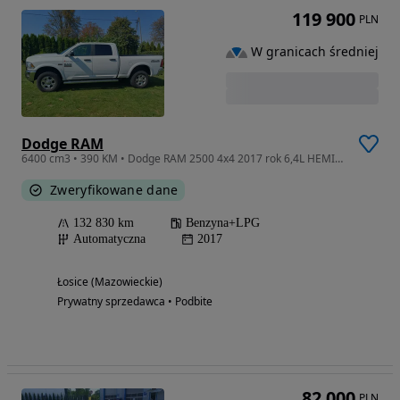
119 900
PLN
W granicach średniej
Dodge RAM
6400 cm3 • 390 KM • Dodge RAM 2500 4x4 2017 rok 6,4L HEMI benzyna + LPG
Zweryfikowane dane
132 830 km
Benzyna+LPG
Automatyczna
2017
Łosice (Mazowieckie)
Prywatny sprzedawca • Podbite
82 000
PLN