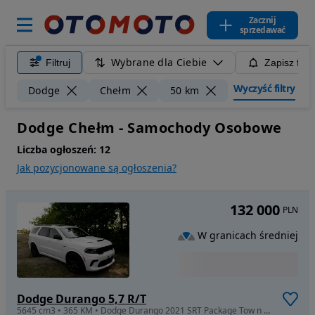
Zacznij
sprzedawać
Wybrane dla Ciebie
Filtruj
Zapisz filt
Wyczyść filtry
Dodge
Chełm
50 km
Dodge Chełm - Samochody Osobowe
Liczba ogłoszeń:
12
Jak pozycjonowane są ogłoszenia?
132 000
PLN
W granicach średniej
Dodge Durango 5,7 R/T
5645 cm3 • 365 KM • Dodge Durango 2021 SRT Package Tow n Go