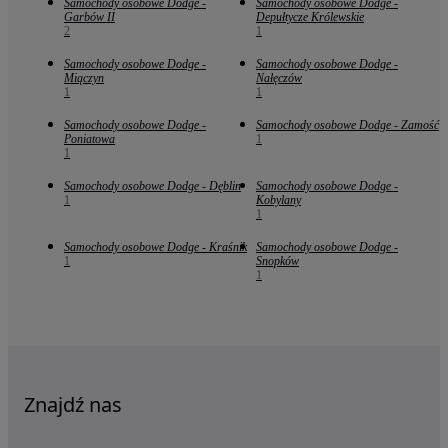
Samochody osobowe Dodge -
Samochody osobowe Dodge -
Garbów II
Depułtycze Królewskie
2
1
Samochody osobowe Dodge -
Samochody osobowe Dodge -
Miączyn
Nałęczów
1
1
Samochody osobowe Dodge -
Samochody osobowe Dodge - Zamość
Poniatowa
1
1
Samochody osobowe Dodge - Dęblin
Samochody osobowe Dodge -
1
Kobylany
1
Samochody osobowe Dodge - Kraśnik
Samochody osobowe Dodge -
1
Snopków
1
Znajdź nas