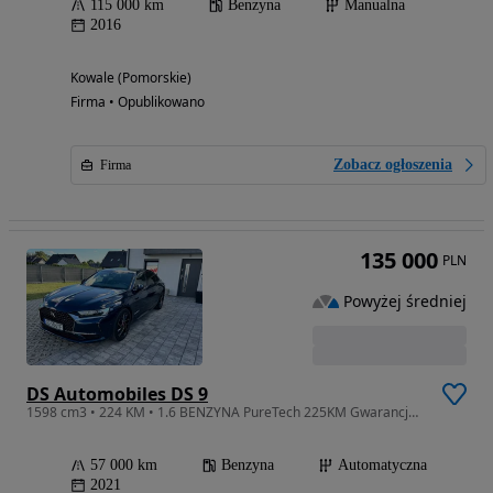
115 000 km
Benzyna
Manualna
2016
Kowale (Pomorskie)
Firma • Opublikowano
Zobacz ogłoszenia
Firma
135 000
PLN
Powyżej średniej
DS Automobiles DS 9
1598 cm3 • 224 KM • 1.6 BENZYNA PureTech 225KM Gwarancja Salon Polska PERFORMANCE LINE
57 000 km
Benzyna
Automatyczna
2021