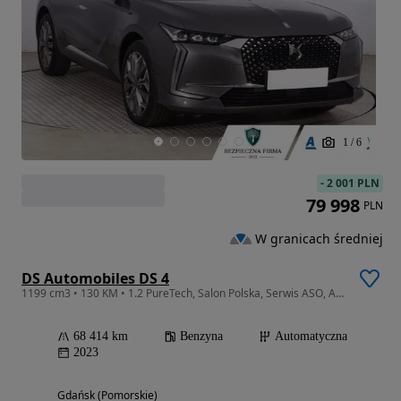
1
/
6
-
2 001 PLN
79 998
PLN
W granicach średniej
DS Automobiles DS 4
1199 cm3 • 130 KM • 1.2 PureTech, Salon Polska, Serwis ASO, Automat, VAT 23%, Skóra, Navi,
68 414 km
Benzyna
Automatyczna
2023
Gdańsk (Pomorskie)