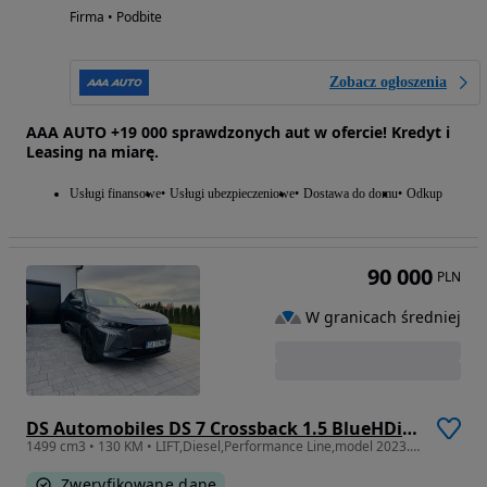
Firma • Podbite
Zobacz ogłoszenia
AAA AUTO +19 000 sprawdzonych aut w ofercie! Kredyt i
Leasing na miarę.
Usługi finansowe
Usługi ubezpieczeniowe
Dostawa do domu
Odkup
90 000
PLN
W granicach średniej
DS Automobiles DS 7 Crossback 1.5 BlueHDi So Chic
1499 cm3 • 130 KM • LIFT,Diesel,Performance Line,model 2023.Faktura Vat23%.
Zweryfikowane dane