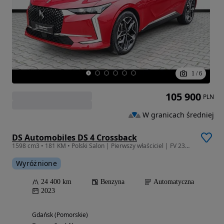
1
/
6
105 900
PLN
W granicach średniej
DS Automobiles DS 4 Crossback
1598 cm3 • 181 KM • Polski Salon | Pierwszy właściciel | FV 23% | Serwisowany w ASO
Wyróżnione
24 400 km
Benzyna
Automatyczna
2023
Gdańsk (Pomorskie)