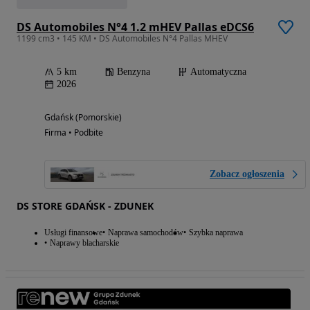
DS Automobiles N°4 1.2 mHEV Pallas eDCS6
1199 cm3 • 145 KM • DS Automobiles N°4 Pallas MHEV
5 km
Benzyna
Automatyczna
2026
Gdańsk (Pomorskie)
Firma • Podbite
Zobacz ogłoszenia
DS STORE GDAŃSK - ZDUNEK
Usługi finansowe
Naprawa samochodów
Szybka naprawa
Naprawy blacharskie