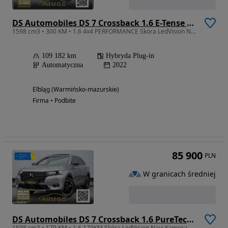
DS Automobiles DS 7 Crossback 1.6 E-Tense 4x4 Performance Line +
1598 cm3 • 300 KM • 1.6 4x4 PERFORMANCE Skóra LedVision Navi Panorama ARKOS
109 182 km
Hybryda Plug-in
Automatyczna
2022
Elbląg (Warmińsko-mazurskie)
Firma • Podbite
85 900
PLN
W granicach średniej
DS Automobiles DS 7 Crossback 1.6 PureTech Performance Line +
1598 cm3 • 179 KM • 1.6 179KM Skóra LedVision Navi Kamera Panorama HAK ACC ARKOS