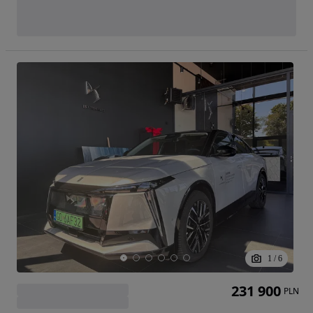
1
/
6
231 900
PLN