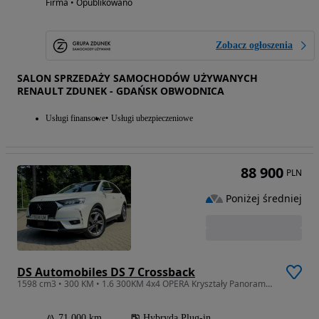
Firma • Opublikowano
Zobacz ogłoszenia
SALON SPRZEDAŻY SAMOCHODÓW UŻYWANYCH
RENAULT ZDUNEK - GDAŃSK OBWODNICA
Usługi finansowe
Usługi ubezpieczeniowe
88 900
PLN
Poniżej średniej
DS Automobiles DS 7 Crossback
1598 cm3 • 300 KM • 1.6 300KM 4x4 OPERA Kryształy Panorama Bezwypadkowy 2 klucze
71 000 km
Hybryda Plug-in