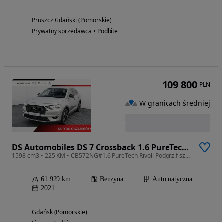
Pruszcz Gdański (Pomorskie)
Prywatny sprzedawca • Podbite
109 800
PLN
W granicach średniej
DS Automobiles DS 7 Crossback 1.6 PureTech Rivoli
1598 cm3 • 225 KM • CB572NG#1.6 PureTech Rivoli Podgrz.f szyba NAVI Salon PL VAT23%
61 929 km
Benzyna
Automatyczna
2021
Gdańsk (Pomorskie)