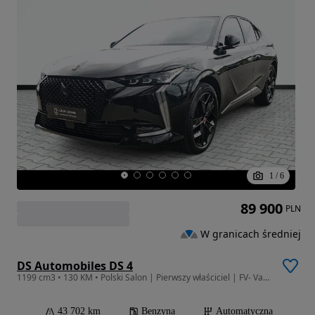
1
/
6
89 900
PLN
W granicach średniej
DS Automobiles DS 4
1199 cm3 • 130 KM • Polski Salon | Pierwszy właściciel | FV- Vat Marża | Serwisowany w ASO
43 702 km
Benzyna
Automatyczna