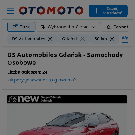
Zacznij
sprzedawać
Wybrane dla Ciebie
Filtruj
Zapisz filt
Wyczyść
DS Automobiles
Gdańsk
50 km
DS Automobiles Gdańsk - Samochody
Osobowe
Liczba ogłoszeń:
24
Jak pozycjonowane są ogłoszenia?