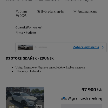
5 km
Hybryda Plug-in
Automatyczna
2025
Gdańsk (Pomorskie)
Firma • Podbite
Zobacz ogłoszenia
DS STORE GDAŃSK - ZDUNEK
Usługi finansowe
Naprawa samochodów
Szybka naprawa
Naprawy blacharskie
97 900
PLN
W granicach średniej