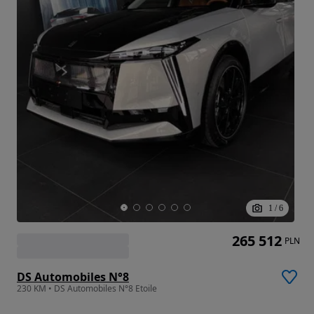
1
/
6
265 512
PLN
DS Automobiles N°8
230 KM • DS Automobiles N°8 Etoile