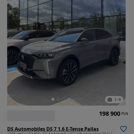
1
/
6
198 900
PLN
DS Automobiles DS 7 1.6 E-Tense Pallas
1598 cm3 • 225 KM • DS Automobiles DS 7 Business Line Plug-In Hybrid 225