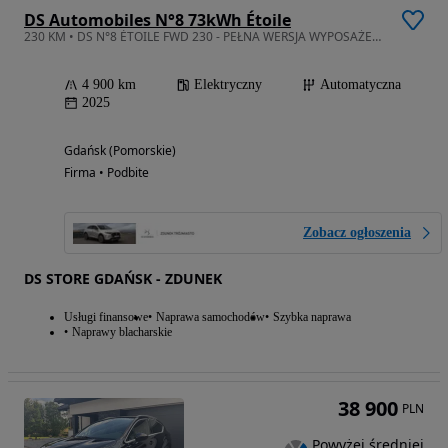
DS Automobiles N°8 73kWh Étoile
230 KM • DS N°8 ÉTOILE FWD 230 - PEŁNA WERSJA WYPOSAŻENIA - dostępny od ręki
4 900 km
Elektryczny
Automatyczna
2025
Gdańsk (Pomorskie)
Firma • Podbite
Zobacz ogłoszenia
DS STORE GDAŃSK - ZDUNEK
Usługi finansowe
Naprawa samochodów
Szybka naprawa
Naprawy blacharskie
38 900
PLN
Powyżej średniej