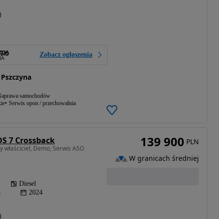
)
Zobacz ogłoszenia
 Pszczyna
aprawa samochodów
ie
Serwis opon / przechowalnia
139 900
S 7 Crossback
PLN
y właściciel, Demo, Serwis ASO
W granicach średniej
Diesel
a
2024
)