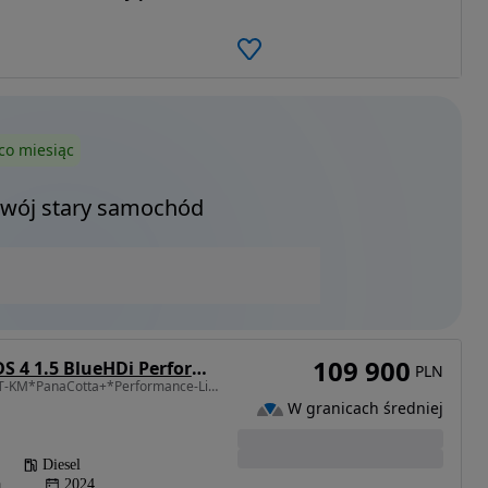
co miesiąc
Twój stary samochód
109 900
DS Automobiles DS 4 1.5 BlueHDi Performance Line
PLN
1499 cm3 • 130 KM • 18.T-KM*PanaCotta+*Performance-LiNE*Virtual*LED*Kamera*BLiS*Lane ASS
W granicach średniej
Diesel
a
2024