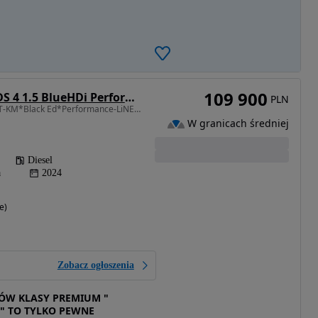
109 900
DS Automobiles DS 4 1.5 BlueHDi Performance Line
PLN
1499 cm3 • 130 KM • 12.T-KM*Black Ed*Performance-LiNE*Virtual*LED*Kamera*BLiS*Lane ASS*MaX
W granicach średniej
Diesel
a
2024
e)
Zobacz ogłoszenia
W KLASY PREMIUM "
" TO TYLKO PEWNE