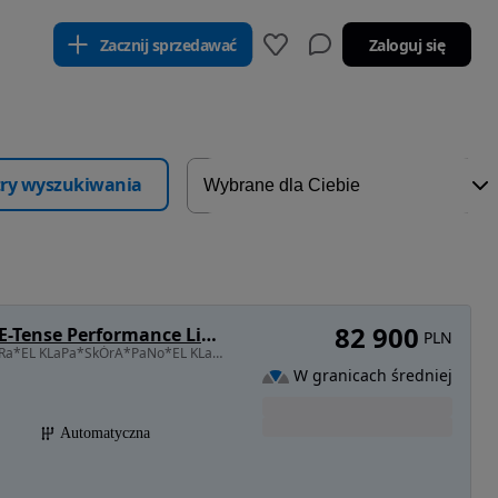
Zacznij sprzedawać
Zaloguj się
ltry wyszukiwania
82 900
DS Automobiles DS 7 Crossback 1.6 E-Tense Performance Line +
PLN
1598 cm3 • 225 KM • *1,6 225Km*FuLL LeD*KaMeRa*EL KLaPa*SkÓrA*PaNo*EL KLaPa*OpŁaCoNy*
W granicach średniej
Automatyczna