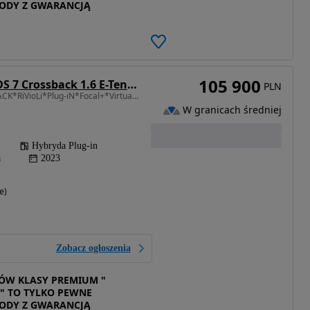
ODY Z GWARANCJĄ
105 900
DS Automobiles DS 7 Crossback 1.6 E-Tense Rivoli
PLN
1598 cm3 • 225 KM • BLACK*RiVioLi*Plug-iN*Focal+*Virtual*Skóra*BLiS*Kamera360*Webasto*XXL+
W granicach średniej
Hybryda Plug-in
a
2023
e)
Zobacz ogłoszenia
W KLASY PREMIUM "
" TO TYLKO PEWNE
ODY Z GWARANCJĄ