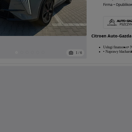
Firma • Opubliko
Citroen Auto-Gazda
Usługi finansowe
N
Naprawy blacharsk
1
/
6