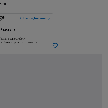
wano
Zobacz ogłoszenia
 Pszczyna
aprawa samochodów
ie
Serwis opon / przechowalnia