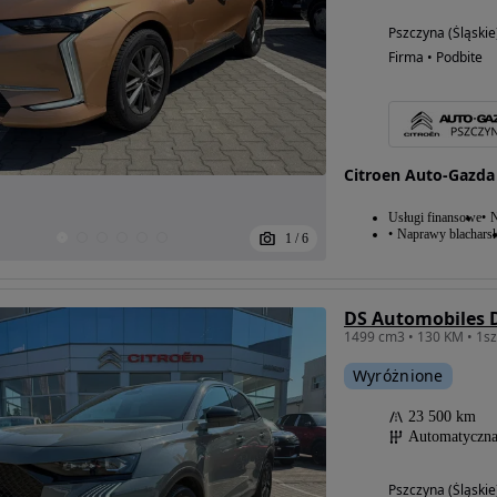
Pszczyna (Śląskie
Firma • Podbite
Citroen Auto-Gazda
Usługi finansowe
N
Naprawy blacharsk
1
/
6
DS Automobiles D
1499 cm3 • 130 KM • 1sz
Wyróżnione
23 500 km
Automatyczn
Pszczyna (Śląskie