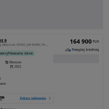
164 900
DS 9
PLN
1598 cm3 • 224 KM • 1szy właściciel, DEMO, JAK NOWY, Po serwisie
Powyżej średniej
weryfikowane dane
Benzyna
a
2022
)
wano
Zobacz ogłoszenia