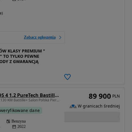
e)
Zobacz ogłoszenia
W KLASY PREMIUM "
" TO TYLKO PEWNE
ODY Z GWARANCJĄ
89 900
DS Automobiles DS 4 1.2 PureTech Bastille +
PLN
1199 cm3 • 130 KM • 1.2 130 KM Bastille+ Salon Polska Pierwszy Właściciel Serwis ASO FV23%
W granicach średniej
weryfikowane dane
Benzyna
a
2022