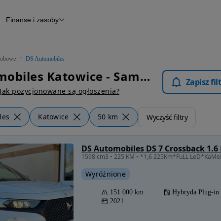
Finanse i zasoby
chody
Finansowanie
Leasing
dy
Narzędzie do wyceny samochodu
tryczne
Raport z inspekcji
obowe
DS Automobiles
m
Raport historii pojazdu
DS Automobiles Katowice - Samochody Osobowe
Otomoto News
Zapisz fi
wane
Jak pozycjonowane są ogłoszenia?
les
Katowice
50 km
Wyczyść filtry
Wyróżnione
151 000 km
Hybryda Plug-in
2021