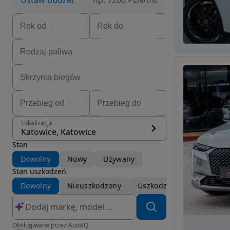
Ustaw budżet
np. 1200 PLN/mc
Lokalizacja
Katowice, Katowice
Stan
Dowolny
Nowy
Używany
Stan uszkodzeń
Dowolny
Nieuszkodzony
Uszkodzony
Obsługiwane przez AutoIQ