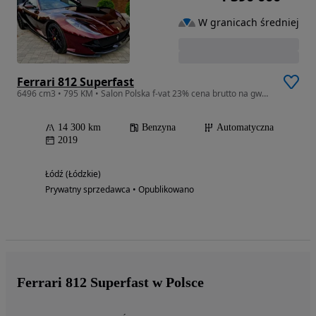
W granicach średniej
Ferrari 812 Superfast
6496 cm3 • 795 KM • Salon Polska f-vat 23% cena brutto na gwarancji Lift
14 300 km
Benzyna
Automatyczna
2019
Łódź (Łódzkie)
Prywatny sprzedawca • Opublikowano
Ferrari 812 Superfast w Polsce