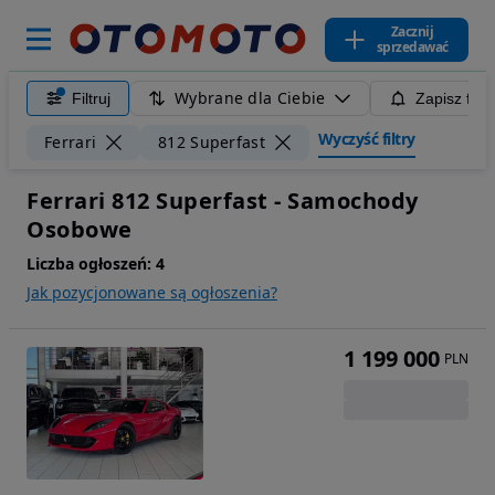
Zacznij
sprzedawać
Wybrane dla Ciebie
Filtruj
Zapisz filt
Wyczyść filtry
Ferrari
812 Superfast
Ferrari 812 Superfast - Samochody
Osobowe
Liczba ogłoszeń:
4
Jak pozycjonowane są ogłoszenia?
1 199 000
PLN