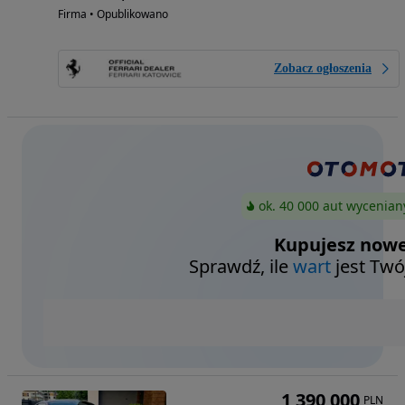
Firma • Opublikowano
Zobacz ogłoszenia
ok. 40 000 aut wycenian
Kupujesz nowe
Sprawdź, ile
wart
jest Twó
1 390 000
PLN