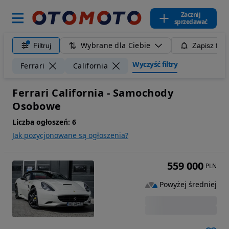
Zacznij
sprzedawać
Wybrane dla Ciebie
Filtruj
Zapisz filt
Wyczyść filtry
Ferrari
California
Ferrari California - Samochody
Osobowe
Liczba ogłoszeń:
6
Jak pozycjonowane są ogłoszenia?
559 000
PLN
Powyżej średniej