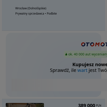
Wrocław (Dolnośląskie)
Prywatny sprzedawca • Podbite
ok. 40 000 aut wycenian
Kupujesz nowe
Sprawdź, ile
wart
jest Twó
389 000
PLN