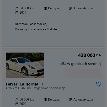
54 000 km
Benzyna
Automatyczna
2014
Rzeszów (Podkarpackie)
Prywatny sprzedawca • Podbite
438 000
PLN
W granicach średniej
Ferrari California F1
4297 cm3 • 460 KM • Wyjątkowa specyfikacja
56 006 km
Benzyna
Automatyczna
2009