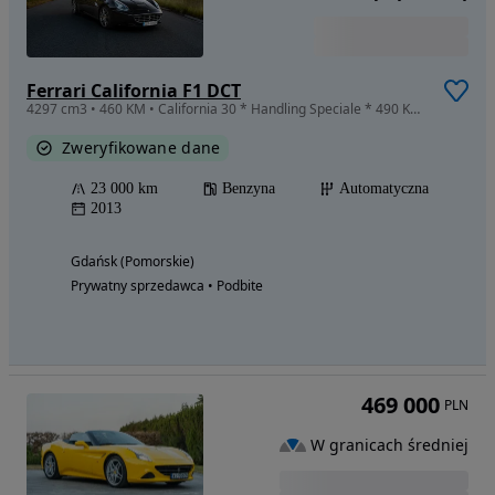
Ferrari California F1 DCT
4297 cm3 • 460 KM • California 30 * Handling Speciale * 490 KM * Stan idealny *23 tyś km
Zweryfikowane dane
23 000 km
Benzyna
Automatyczna
2013
Gdańsk (Pomorskie)
Prywatny sprzedawca • Podbite
469 000
PLN
W granicach średniej