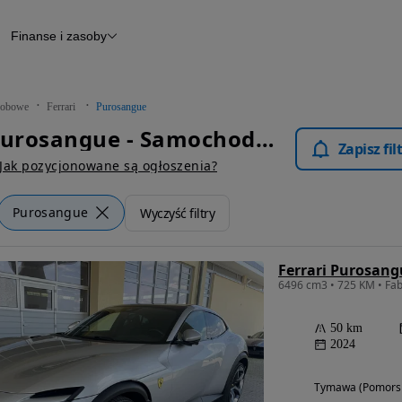
Finanse i zasoby
chody
Finansowanie
Leasing
dy
Narzędzie do wyceny samochodu
tryczne
Raport z inspekcji
obowe
Ferrari
Purosangue
m
Raport historii pojazdu
Ferrari Purosangue - Samochody Osobowe
Otomoto News
Zapisz fi
wane
Jak pozycjonowane są ogłoszenia?
Purosangue
Wyczyść filtry
Ferrari Purosang
6496 cm3 • 725 KM • Fa
50 km
2024
Tymawa (Pomorsk