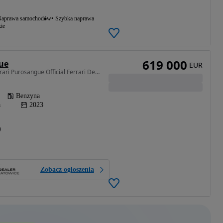
aprawa samochodów
Szybka naprawa
ie
619 000
ue
EUR
6496 cm3 • 725 KM • Ferrari Purosangue Official Ferrari Dealer
Benzyna
a
2023
)
Zobacz ogłoszenia