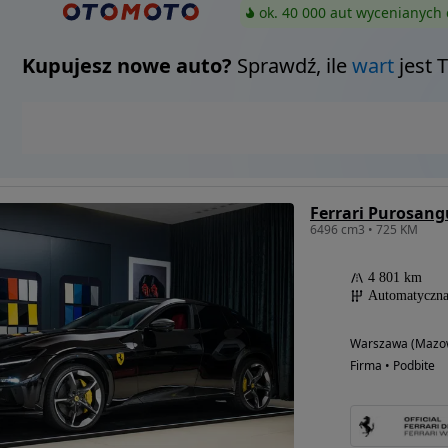
ok. 40 000 aut wycenianych 
Kupujesz nowe auto?
Sprawdź, ile
wart
jest 
Ferrari Purosang
6496 cm3 • 725 KM
4 801 km
Automatyczn
Warszawa (Mazow
Firma • Podbite