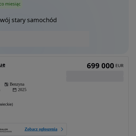
co miesiąc
Twój stary samochód
699 000
ue
EUR
Benzyna
a
2025
ieckie)
Zobacz ogłoszenia