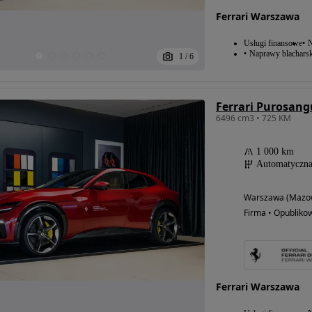
Ferrari Warszawa
Usługi finansowe
N
Naprawy blacharsk
1
/
6
Ferrari Purosang
6496 cm3 • 725 KM
1 000 km
Automatyczn
Warszawa (Mazow
Firma • Opubliko
Ferrari Warszawa