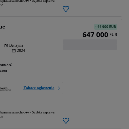
aprawa samochodów
Szybka naprawa
ie
ue
-
44 900 EUR
647 000
EUR
Benzyna
a
2024
ieckie)
wano
Zobacz ogłoszenia
aprawa samochodów
Szybka naprawa
ie