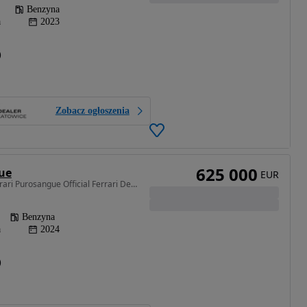
Benzyna
a
2023
)
Zobacz ogłoszenia
625 000
ue
EUR
6496 cm3 • 725 KM • Ferrari Purosangue Official Ferrari Dealer
Benzyna
a
2024
)