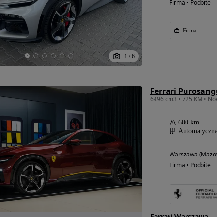
Firma • Podbite
Firma
1
/
6
Ferrari Purosang
6496 cm3 • 725 KM • Now
600 km
Automatyczn
Warszawa (Mazow
Firma • Podbite
Ferrari Warszawa