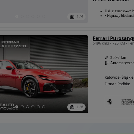
Usługi finansowe
N
Naprawy blacharsk
1
/
6
Ferrari Purosang
3 597 km
Automatyczn
Katowice (Śląskie
Firma • Podbite
1
/
6