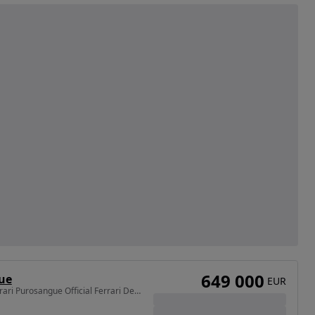
649 000
ue
EUR
6496 cm3 • 725 KM • Ferrari Purosangue Official Ferrari Dealer