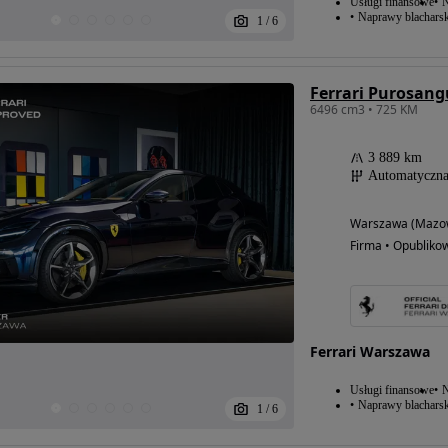
Usługi finansowe
N
Naprawy blacharsk
1
/
6
Ferrari Purosang
6496 cm3 • 725 KM
3 889 km
Automatyczn
Warszawa (Mazow
Firma • Opubliko
Ferrari Warszawa
Usługi finansowe
N
Naprawy blacharsk
1
/
6