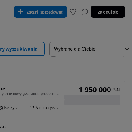
Zacznij sprzedawać
Zaloguj się
ltry wyszukiwania
1 950 000
ue
PLN
brycznie nowy-gwarancja producenta
Benzyna
Automatyczna
ie)