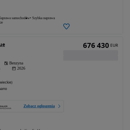
aprawa samochodów
Szybka naprawa
ie
676 430
ue
EUR
Benzyna
a
2026
ieckie)
wano
Zobacz ogłoszenia