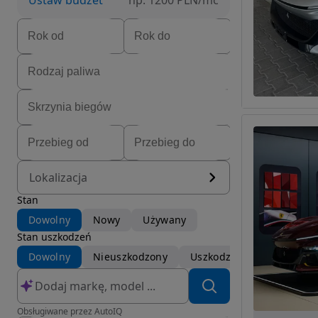
Ustaw budżet
np. 1200 PLN/mc
Lokalizacja
Stan
Dowolny
Nowy
Używany
Stan uszkodzeń
Dowolny
Nieuszkodzony
Uszkodzony
Obsługiwane przez AutoIQ