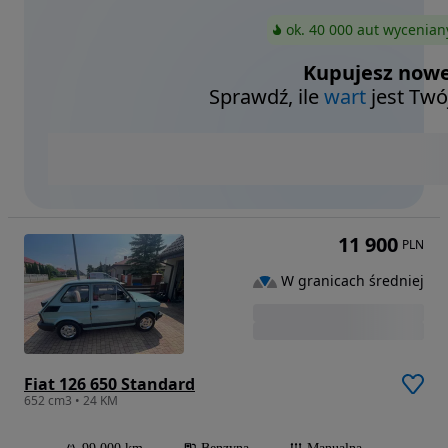
ok. 40 000 aut wycenian
Kupujesz nowe
Sprawdź, ile
wart
jest Twó
11 900
PLN
W granicach średniej
Fiat 126 650 Standard
652 cm3 • 24 KM