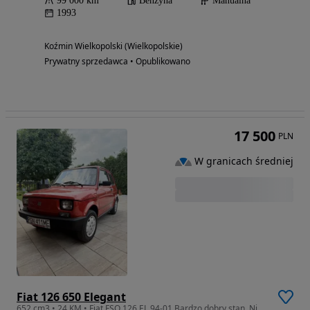
99 000 km
Benzyna
Manualna
1993
Koźmin Wielkopolski (Wielkopolskie)
Prywatny sprzedawca • Opublikowano
17 500
PLN
W granicach średniej
Fiat 126 650 Elegant
652 cm3 • 24 KM • Fiat FSO 126 EL 94-01 Bardzo dobry stan. Niski przebieg!