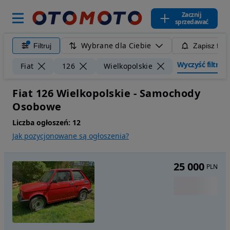
Zacznij
sprzedawać
Wybrane dla Ciebie
Filtruj
Zapisz filt
Wyczyść filtry
Fiat
126
Wielkopolskie
Fiat 126 Wielkopolskie - Samochody
Osobowe
Liczba ogłoszeń:
12
Jak pozycjonowane są ogłoszenia?
25 000
PLN