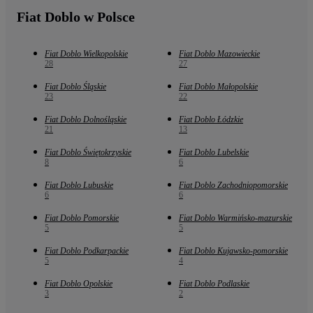
Fiat Doblo w Polsce
Fiat Doblo Wielkopolskie
Fiat Doblo Mazowieckie
28
27
Fiat Doblo Śląskie
Fiat Doblo Małopolskie
23
22
Fiat Doblo Dolnośląskie
Fiat Doblo Łódzkie
21
13
Fiat Doblo Świętokrzyskie
Fiat Doblo Lubelskie
8
6
Fiat Doblo Lubuskie
Fiat Doblo Zachodniopomorskie
6
6
Fiat Doblo Pomorskie
Fiat Doblo Warmińsko-mazurskie
5
5
Fiat Doblo Podkarpackie
Fiat Doblo Kujawsko-pomorskie
5
4
Fiat Doblo Opolskie
Fiat Doblo Podlaskie
3
2