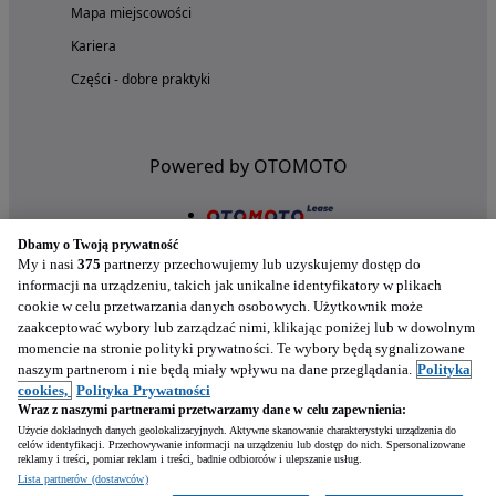
Mapa miejscowości
Kariera
Części - dobre praktyki
Powered by OTOMOTO
Dbamy o Twoją prywatność
My i nasi
375
partnerzy przechowujemy lub uzyskujemy dostęp do
informacji na urządzeniu, takich jak unikalne identyfikatory w plikach
cookie w celu przetwarzania danych osobowych. Użytkownik może
zaakceptować wybory lub zarządzać nimi, klikając poniżej lub w dowolnym
momencie na stronie polityki prywatności. Te wybory będą sygnalizowane
naszym partnerom i nie będą miały wpływu na dane przeglądania.
Polityka
Nasze aplikacje w twoim telefonie
cookies,
Polityka Prywatności
Wraz z naszymi partnerami przetwarzamy dane w celu zapewnienia:
Użycie dokładnych danych geolokalizacyjnych. Aktywne skanowanie charakterystyki urządzenia do
celów identyfikacji. Przechowywanie informacji na urządzeniu lub dostęp do nich. Spersonalizowane
reklamy i treści, pomiar reklam i treści, badnie odbiorców i ulepszanie usług.
Lista partnerów (dostawców)