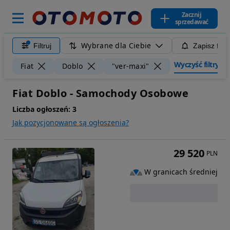
Zacznij
sprzedawać
Wybrane dla Ciebie
Filtruj
Zapisz filt
Wyczyść filtry
Fiat
Doblo
"ver-maxi"
Fiat Doblo - Samochody Osobowe
Liczba ogłoszeń:
3
Jak pozycjonowane są ogłoszenia?
29 520
PLN
W granicach średniej