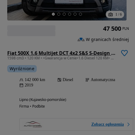
1
/
6
47 500
PLN
W granicach średniej
Fiat 500X 1.6 Multijet DCT 4x2 S&S S-Design Cross Look
1598 cm3 • 120 KM • •Gwarancja w Cenie•1.6 Diesel 120 KM• Wersja Po Lifcie
Wyróżnione
142 000 km
Diesel
Automatyczna
2019
Lipno (Kujawsko-pomorskie)
Firma • Podbite
Zobacz ogłoszenia