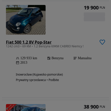
19 900
PLN
Fiat 500 1.2 8V Pop-Star
1242 cm3 • 69 KM • 1.2 Benzyna 69KM CABRIO Niemcy !
129 933 km
Benzyna
Manualna
2013
Inowrocław (Kujawsko-pomorskie)
Prywatny sprzedawca • Podbite
38 900
PLN