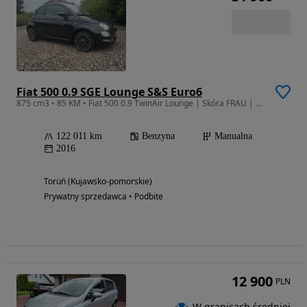
Fiat 500 0.9 SGE Lounge S&S Euro6
875 cm3 • 85 KM • Fiat 500 0.9 TwinAir Lounge | Skóra FRAU | Panorama | Bi-Xenon | Navi
122 011 km
Benzyna
Manualna
2016
Toruń (Kujawsko-pomorskie)
Prywatny sprzedawca • Podbite
12 900
PLN
W granicach średniej