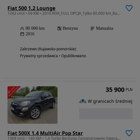
Fiat 500 1.2 Lounge
1242 cm3 • 69 KM • 2016 ROK_FULL OPCJA_Tylko 80.000 km_Bardzo bogata wersja_Navi,Alu,Led!
80 000 km
Benzyna
Manualna
2016
Zakrzewo (Kujawsko-pomorskie)
Prywatny sprzedawca • Opublikowano
35 900
PLN
W granicach średniej
Fiat 500X 1.4 MultiAir Pop Star
1368 cm3 • 140 KM • 1,4 Turbo Benzyna Zarejestrowany Gwarancja