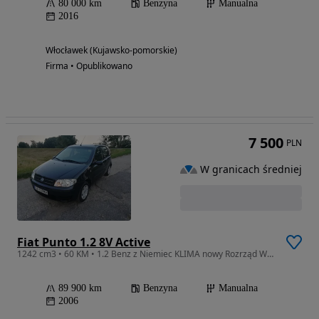
80 000 km
Benzyna
Manualna
2016
Włocławek (Kujawsko-pomorskie)
Firma • Opublikowano
7 500
PLN
W granicach średniej
Fiat Punto 1.2 8V Active
1242 cm3 • 60 KM • 1.2 Benz z Niemiec KLIMA nowy Rozrząd Wydech Hamulce PRZEBIEG 90.000!!
89 900 km
Benzyna
Manualna
2006