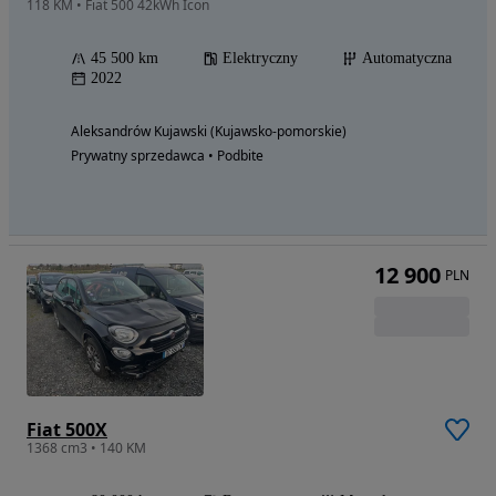
118 KM • Fiat 500 42kWh Icon
45 500 km
Elektryczny
Automatyczna
2022
Aleksandrów Kujawski (Kujawsko-pomorskie)
Prywatny sprzedawca • Podbite
12 900
PLN
Fiat 500X
1368 cm3 • 140 KM