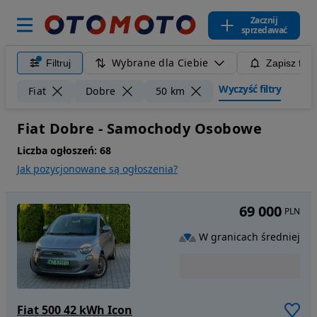
Zacznij
sprzedawać
Wybrane dla Ciebie
Filtruj
Zapisz filt
Wyczyść filtry
Fiat
Dobre
50 km
Fiat Dobre - Samochody Osobowe
Liczba ogłoszeń:
68
Jak pozycjonowane są ogłoszenia?
69 000
PLN
W granicach średniej
Fiat 500 42 kWh Icon