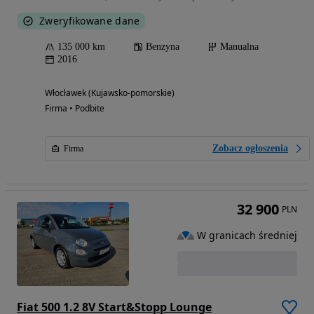
Zweryfikowane dane
135 000 km
Benzyna
Manualna
2016
Włocławek (Kujawsko-pomorskie)
Firma • Podbite
Zobacz ogłoszenia
Firma
32 900
PLN
W granicach średniej
Fiat 500 1.2 8V Start&Stopp Lounge