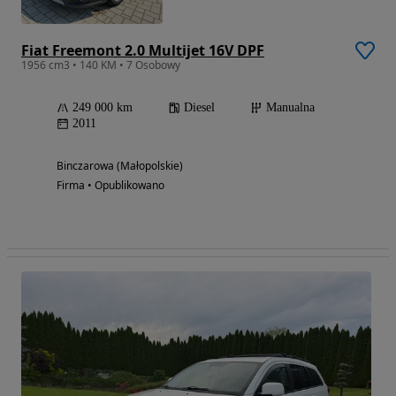
Fiat Freemont 2.0 Multijet 16V DPF
1956 cm3 • 140 KM • 7 Osobowy
249 000 km
Diesel
Manualna
2011
Binczarowa (Małopolskie)
Firma • Opublikowano