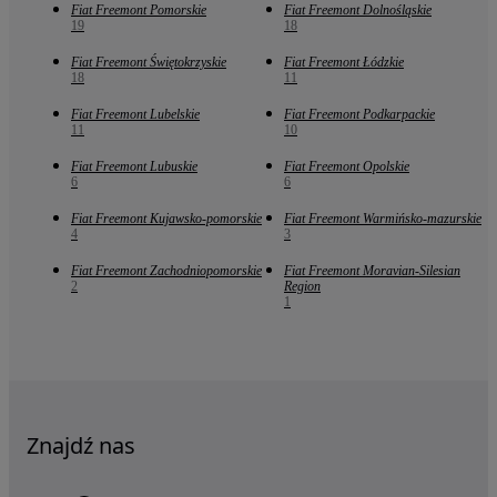
Fiat Freemont Pomorskie
Fiat Freemont Dolnośląskie
19
18
Fiat Freemont Świętokrzyskie
Fiat Freemont Łódzkie
18
11
Fiat Freemont Lubelskie
Fiat Freemont Podkarpackie
11
10
Fiat Freemont Lubuskie
Fiat Freemont Opolskie
6
6
Fiat Freemont Kujawsko-pomorskie
Fiat Freemont Warmińsko-mazurskie
4
3
Fiat Freemont Zachodniopomorskie
Fiat Freemont Moravian-Silesian
2
Region
1
Znajdź nas