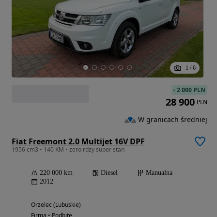
1
/
6
-
2 000 PLN
28 900
PLN
W granicach średniej
Fiat Freemont 2.0 Multijet 16V DPF
1956 cm3 • 140 KM • zero rdzy super stan
220 000 km
Diesel
Manualna
2012
Orzelec (Lubuskie)
Firma • Podbite