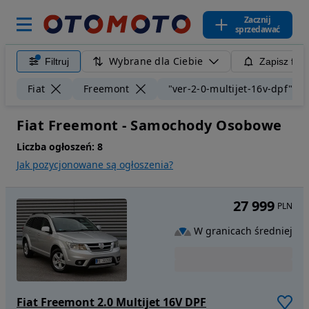
Zacznij
sprzedawać
Wybrane dla Ciebie
Filtruj
Zapisz filt
Fiat
Freemont
"ver-2-0-multijet-16v-dpf"
Fiat Freemont - Samochody Osobowe
Liczba ogłoszeń:
8
Jak pozycjonowane są ogłoszenia?
27 999
PLN
W granicach średniej
Fiat Freemont 2.0 Multijet 16V DPF