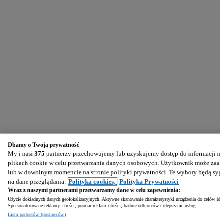
Dbamy o Twoją prywatność
My i nasi
375
partnerzy przechowujemy lub uzyskujemy dostęp do informacji na
plikach cookie w celu przetwarzania danych osobowych. Użytkownik może zaak
lub w dowolnym momencie na stronie polityki prywatności. Te wybory będą s
na dane przeglądania.
Polityka cookies,
Polityka Prywatności
Wraz z naszymi partnerami przetwarzamy dane w celu zapewnienia:
Użycie dokładnych danych geolokalizacyjnych. Aktywne skanowanie charakterystyki urządzenia do celów ide
Spersonalizowane reklamy i treści, pomiar reklam i treści, badnie odbiorców i ulepszanie usług.
Lista partnerów (dostawców)