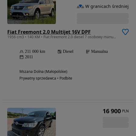
W granicach średniej
Fiat Freemont 2.0 Multijet 16V DPF
1956 cm3 • 140 KM • Fiat Freemont 2.0 diesel 7 osobowy manual bez rdzy
211 000 km
Diesel
Manualna
2011
Mszana Dolna (Małopolskie)
Prywatny sprzedawca • Podbite
16 900
PLN