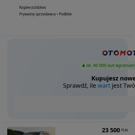
Rzgów (Łódzkie)
Prywatny sprzedawca • Podbite
ok. 40 000 aut wycenian
Kupujesz nowe
Sprawdź, ile
wart
jest Twó
23 500
PLN