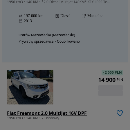
1956 cm3 • 140 KM • *2.0 Diesel MultiJet 140KM* KEY LESS Tempomat Nawigacja KAMERA COFANIA
197 000 km
Diesel
Manualna
2013
Ostrów Mazowiecka (Mazowieckie)
Prywatny sprzedawca • Opublikowano
-
2 000 PLN
14 900
PLN
Fiat Freemont 2.0 Multijet 16V DPF
1956 cm3 • 140 KM • 7 Osobowy