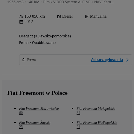
1956 cm3 • 140 KM • Filmik VIDEO System ALPINE + NAVI Kamera Zadbany
160 056 km
Diesel
Manualna
2012
Dragacz (Kujawsko-pomorskie)
Firma • Opublikowano
Zobacz ogłoszenia
Firma
Fiat Freemont w Polsce
Fiat Freemont Mazowieckie
Fiat Freemont Małopolskie
60
34
Fiat Freemont Śląskie
Fiat Freemont Wielkopolskie
25
21