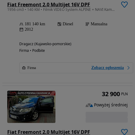
Fiat Freemont 2.0 Multijet 16V DPF
1956 cm3 • 140 KM • Filmik VIDEO System ALPINE + NAVI Kamera Zadbany
181 140 km
Diesel
Manualna
2012
Dragacz (Kujawsko-pomorskie)
Firma • Podbite
Zobacz ogłoszenia
Firma
32 900
PLN
Powyżej średniej
Fiat Freemont 2.0 Multijet 16V DPF