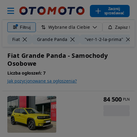
Zacznij
sprzedawać
Wybrane dla Ciebie
Filtruj
Zapisz filt
Fiat
Grande Panda
"ver-1-2-la-prima"
Fiat Grande Panda - Samochody
Osobowe
Liczba ogłoszeń:
7
Jak pozycjonowane są ogłoszenia?
84 500
PLN