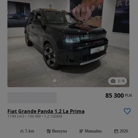
1
/
6
85 300
PLN
Fiat Grande Panda 1.2 La Prima
1199 cm3 • 100 KM • 1.2 100KM
5 km
Benzyna
Manualna
2026