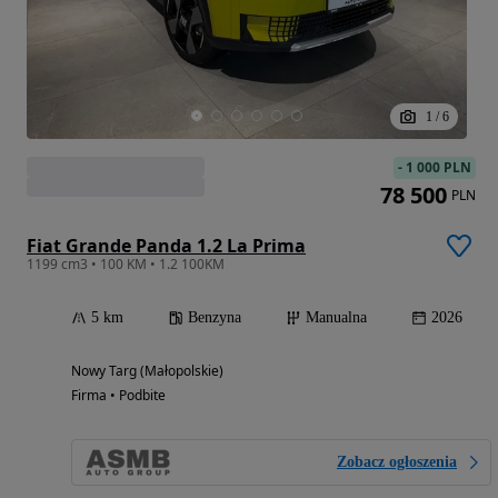
1
/
6
-
1 000 PLN
78 500
PLN
Fiat Grande Panda 1.2 La Prima
1199 cm3 • 100 KM • 1.2 100KM
5 km
Benzyna
Manualna
2026
Nowy Targ (Małopolskie)
Firma • Podbite
Zobacz ogłoszenia