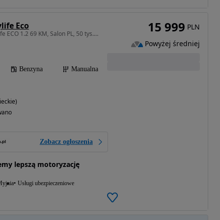
15 999
life Eco
PLN
1242 cm3 • 69 KM • MyLife ECO 1.2 69 KM, Salon PL, 50 tys. km, Nowy Rozrząd, Klimatyzacja
Powyżej średniej
Benzyna
Manualna
eckie)
wano
Zobacz ogłoszenia
emy lepszą motoryzację
yjnia
Usługi ubezpieczeniowe