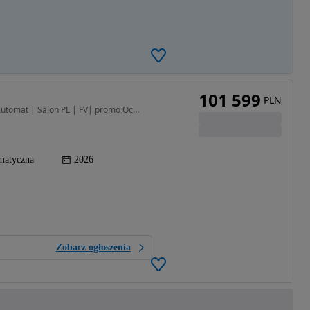
101 599
PLN
1199 cm3 • 145 KM • Hybrid La Prima 1.2 145 KM Automat | Salon PL | FV| promo Oc/AC
matyczna
2026
Zobacz ogłoszenia