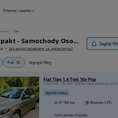
Finanse i zasoby
chody
Finansowanie
Leasing
dy
Narzędzie do wyceny samochodu
tryczne
Raport z inspekcji
obowe
Fiat
m
Raport historii pojazdu
Fiat Kompakt - Samochody Osobowe
Otomoto News
Zapisz fi
wane
ia
Jak pozycjonowane są ogłoszenia?
Fiat
Wyczyść filtry
Fiat Tipo 1.4 T-Jet 16v Pop
1368 cm3 • 120 KM • POLSKI salon instalacja LPG 
Wyróżnione
97 500 km
Benzyna+LPG
Żarki Letnisko (Śląskie)