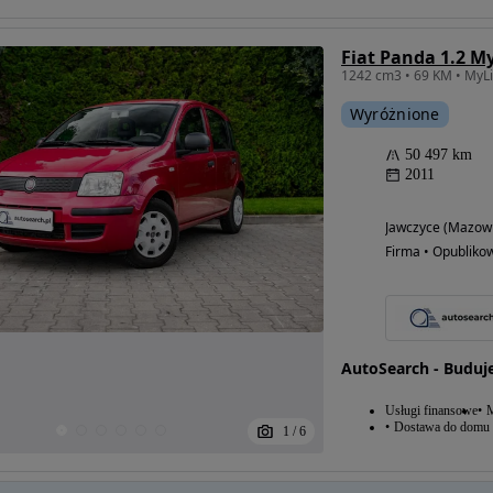
Fiat Panda 1.2 My
Wyróżnione
50 497 km
2011
Jawczyce (Mazowi
Firma • Opubliko
AutoSearch - Buduj
Usługi finansowe
M
Dostawa do domu
1
/
6