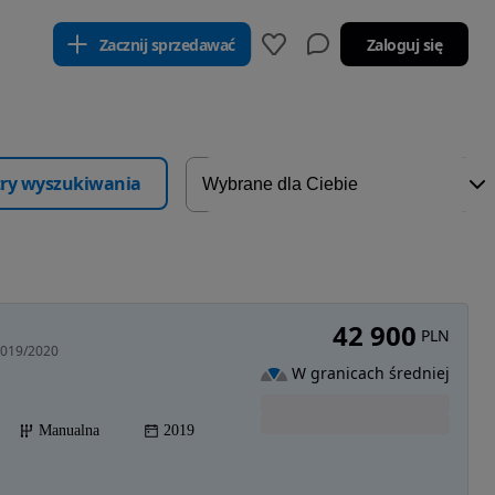
Zacznij sprzedawać
Zaloguj się
ltry wyszukiwania
42 900
PLN
2019/2020
W granicach średniej
Manualna
2019