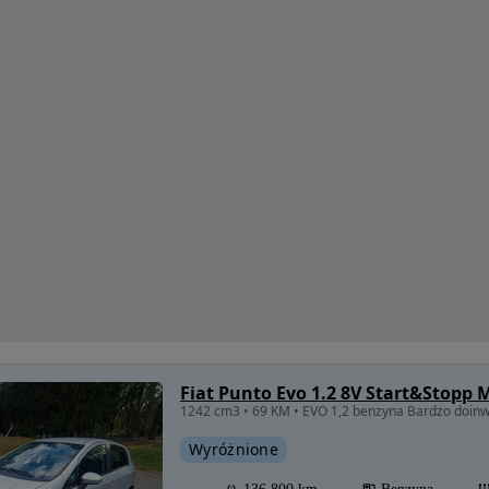
Fiat Punto Evo 1.2 8V Start&Stopp 
1242 cm3 • 69 KM • EVO 1,2 benzyna Bardzo doinw
Wyróżnione