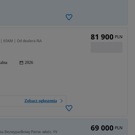
81 900
PLN
d | 65KM | Od dealera RiA
alna
2026
Zobacz ogłoszenia
69 000
PLN
ia Bezwypadkowy Pierw. właśc. FV