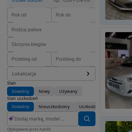
Ustaw budżet
np. 1200 PLN/mc
Lokalizacja
Stan
Dowolny
Nowy
Używany
Stan uszkodzeń
Dowolny
Nieuszkodzony
Uszkodzony
Obsługiwane przez AutoIQ