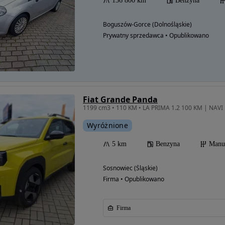
136 800 km
Benzyna
Boguszów-Gorce (Dolnośląskie)
Prywatny sprzedawca • Opublikowano
Fiat Grande Panda
Wyróżnione
5 km
Benzyna
Manu
Sosnowiec (Śląskie)
Firma • Opublikowano
Firma