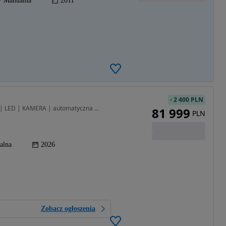
Manualna
2011
-
2 400 PLN
1199 cm3 • 110 KM • LA PRIMA 1.2 100 KM | NAVI | LED | KAMERA | automatyczna Klima
81 999
PLN
alna
2026
Zobacz ogłoszenia