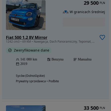
29 500
PLN
W granicach średniej
Fiat 500 1.2 8V Mirror
1242 cm3 • 69 KM • Nawigacja, Dach Panoramiczny, Tepomat, Czujniki Parkowania
Zweryfikowane dane
141 000 km
Benzyna
Manualna
2019
Syców (Dolnośląskie)
Prywatny sprzedawca • Podbite
33 500
PLN