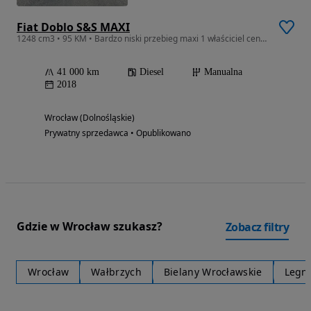
Fiat Doblo S&S MAXI
1248 cm3 • 95 KM • Bardzo niski przebieg maxi 1 właściciel cena brutto
41 000 km
Diesel
Manualna
2018
Wrocław (Dolnośląskie)
Prywatny sprzedawca • Opublikowano
Gdzie w Wrocław szukasz?
Zobacz filtry
Wrocław
Wałbrzych
Bielany Wrocławskie
Legn