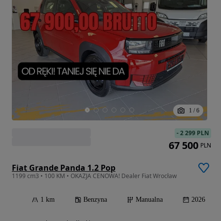
1
/
6
-
2 299 PLN
67 500
PLN
Fiat Grande Panda 1.2 Pop
1199 cm3 • 100 KM • OKAZJA CENOWA! Dealer Fiat Wrocław
1 km
Benzyna
Manualna
2026