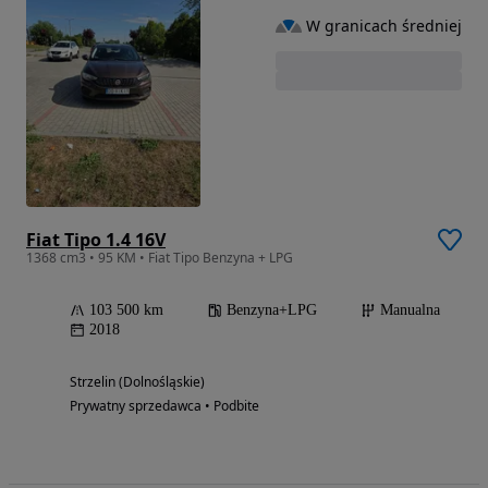
W granicach średniej
Fiat Tipo 1.4 16V
1368 cm3 • 95 KM • Fiat Tipo Benzyna + LPG
103 500 km
Benzyna+LPG
Manualna
2018
Strzelin (Dolnośląskie)
Prywatny sprzedawca • Podbite