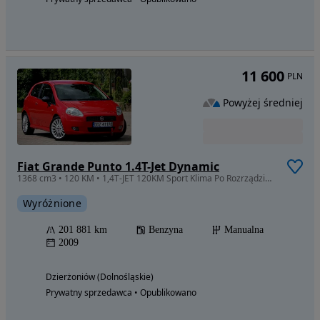
11 600
PLN
Powyżej średniej
Fiat Grande Punto 1.4T-Jet Dynamic
1368 cm3 • 120 KM • 1,4T-JET 120KM Sport Klima Po Rozrządzie Mega Stan Zamiana
Wyróżnione
201 881 km
Benzyna
Manualna
2009
Dzierżoniów (Dolnośląskie)
Prywatny sprzedawca • Opublikowano