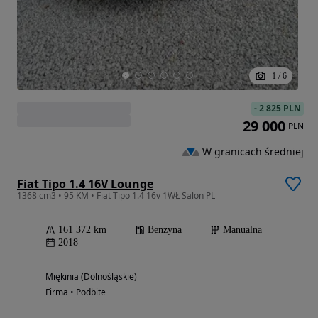
1
/
6
-
2 825 PLN
29 000
PLN
W granicach średniej
Fiat Tipo 1.4 16V Lounge
1368 cm3 • 95 KM • Fiat Tipo 1.4 16v 1WŁ Salon PL
161 372 km
Benzyna
Manualna
2018
Miękinia (Dolnośląskie)
Firma • Podbite