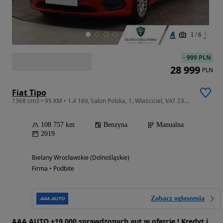
1
/
6
-
999 PLN
28 999
PLN
Fiat Tipo
1368 cm3 • 95 KM • 1.4 16V, Salon Polska, 1. Właściciel, VAT 23%, Klima, Parktronic
108 757 km
Benzyna
Manualna
2019
Bielany Wrocławskie (Dolnośląskie)
Firma • Podbite
Zobacz ogłoszenia
AAA AUTO +19 000 sprawdzonych aut w ofercie ! Kredyt i