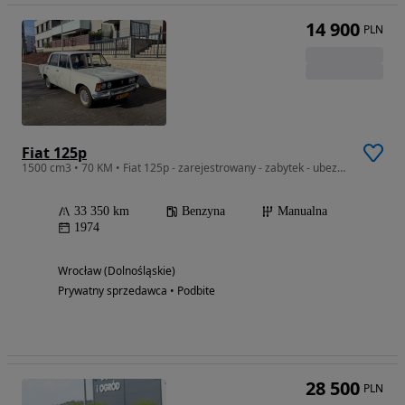
14 900
PLN
Fiat 125p
1500 cm3 • 70 KM • Fiat 125p - zarejestrowany - zabytek - ubezpieczony - sprawny
33 350 km
Benzyna
Manualna
1974
Wrocław (Dolnośląskie)
Prywatny sprzedawca • Podbite
28 500
PLN