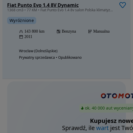
Fiat Punto Evo 1.4 8V Dynamic
1368 cm3 • 77 KM • Fiat Punto Evo 1.4 8v salon Polska klimatyzacja 5 drzwi
Wyróżnione
143 800 km
Benzyna
Manualna
2011
Wrocław (Dolnośląskie)
Prywatny sprzedawca • Opublikowano
ok. 40 000 aut wycenian
Kupujesz nowe
Sprawdź, ile
wart
jest Twó