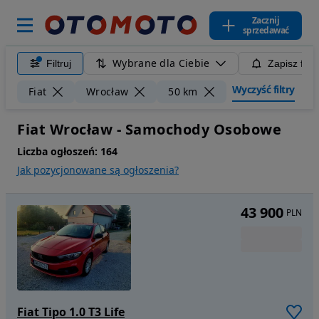
Zacznij
sprzedawać
Wybrane dla Ciebie
Filtruj
Zapisz filt
Wyczyść filtry
Fiat
Wrocław
50 km
Fiat Wrocław - Samochody Osobowe
Liczba ogłoszeń:
164
Jak pozycjonowane są ogłoszenia?
43 900
PLN
Fiat Tipo 1.0 T3 Life