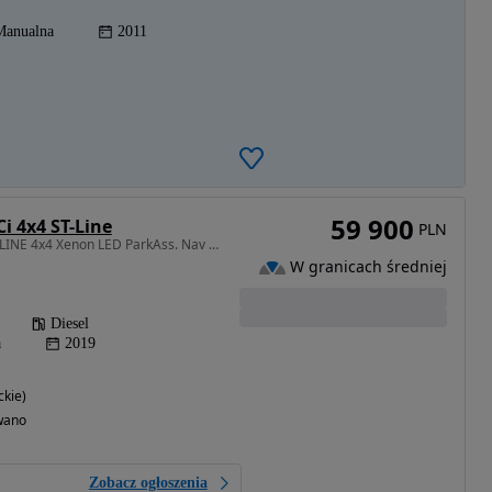
Manualna
2011
59 900
i 4x4 ST-Line
PLN
1997 cm3 • 150 KM • ST-LINE 4x4 Xenon LED ParkAss. Nav Grz. Fot Kier Tempomat El. Klapa
W granicach średniej
Diesel
a
2019
kie)
wano
Zobacz ogłoszenia