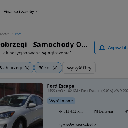
Finanse i zasoby
chody
Finansowanie
Leasing
dy
Narzędzie do wyceny samochodu
tryczne
Raport z inspekcji
obowe
Ford
m
Raport historii pojazdu
Ford Białobrzegi - Samochody Osobowe
Otomoto News
Zapisz fi
wane
Jak pozycjonowane są ogłoszenia?
Białobrzegi
50 km
Wyczyść filtry
Ford Escape
Wyróżnione
111 432 km
Benzyna
Żyrardów (Mazowieckie)