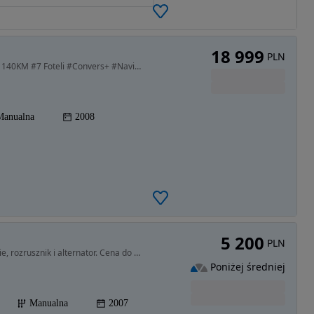
18 999
PLN
1997 cm3 • 140 KM • *2 Lata Gwarancji* #2.0TDCI 140KM #7 Foteli #Convers+ #Navi #PDCx2
Manualna
2008
5 200
PLN
1999 cm3 • 145 KM • Ford C-max. Nowe opony letnie, rozrusznik i alternator. Cena do neg.
Poniżej średniej
Manualna
2007