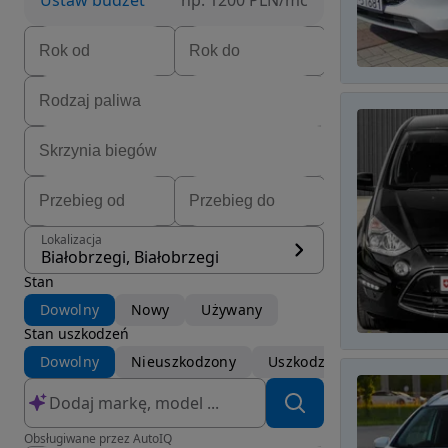
Ustaw budżet
np. 1200 PLN/mc
Lokalizacja
Białobrzegi, Białobrzegi
Stan
Dowolny
Nowy
Używany
Stan uszkodzeń
Dowolny
Nieuszkodzony
Uszkodzony
Obsługiwane przez AutoIQ