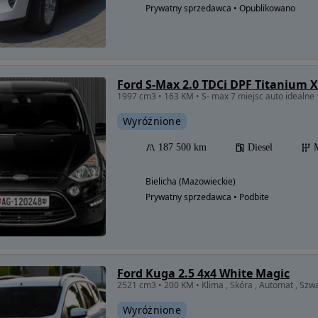
Prywatny sprzedawca • Opublikowano
Ford S-Max 2.0 TDCi DPF Titanium X
1997 cm3 • 163 KM • S- max 7 miejsc auto idealne
Wyróżnione
187 500 km
Diesel
Bielicha (Mazowieckie)
Prywatny sprzedawca • Podbite
Ford Kuga 2.5 4x4 White Magic
2521 cm3 • 200 KM • Klima , Skóra , Automat , Szw
Wyróżnione