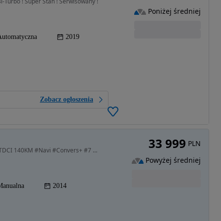
-Turbo ! Super Stan ! Serwisowany !
Poniżej średniej
Automatyczna
2019
Zobacz ogłoszenia
33 999
PLN
1997 cm3 • 140 KM • *2 Lata Gwarancji* LIFT #2.0TDCI 140KM #Navi #Convers+ #7 Foteli #HAK
Powyżej średniej
Manualna
2014