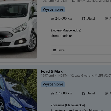
1997 cm3 • 210 KM • Titanium + ! 2.0TDCI 210KM Bi
Wyróżnione
240 000 km
Diesel
Zwoleń (Mazowieckie)
Firma • Podbite
Firma
Ford S-Max
Wyróżnione
214 000 km
Diesel
Zbożenna (Mazowieckie)
Prywatny sprzedawca • Opublikowano