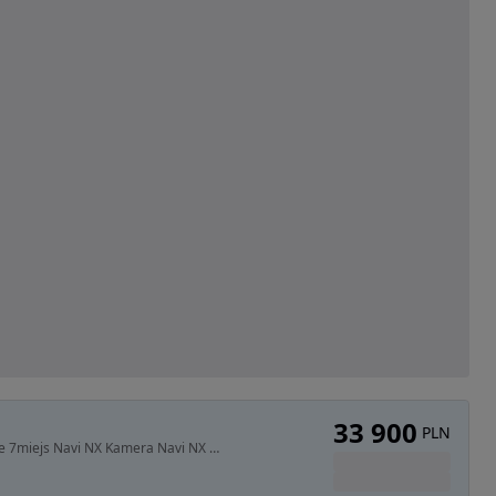
33 900
PLN
2179 cm3 • 200 KM • Titanium S 2,2TDCI 200KM Ice 7miejs Navi NX Kamera Navi NX RATY KREDYT