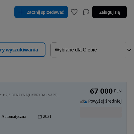
Zacznij sprzedawać
Zaloguj się
ltry wyszukiwania
67 000
PLN
1499 cm3 • 182 KM • Ford Escape (KUGA) AWD 2021r 2,5 BENZYNA(HYBRYDA) NAPĘD 4X4 zapraszam
Powyżej średniej
Automatyczna
2021