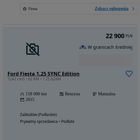
Zobacz ogłoszenia
Firma
22 900
PLN
W granicach średniej
Ford Fiesta 1.25 SYNC Edition
1242 cm3 • 82 KM • 1.25 82KM
158 000 km
Benzyna
Manualna
2015
Zabłudów (Podlaskie)
Prywatny sprzedawca • Podbite