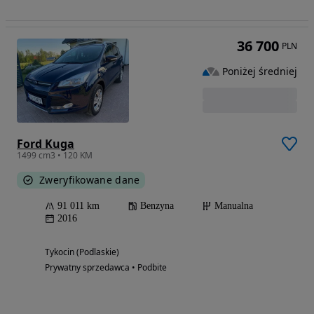
36 700
PLN
Poniżej średniej
Ford Kuga
1499 cm3 • 120 KM
Zweryfikowane dane
91 011 km
Benzyna
Manualna
2016
Tykocin (Podlaskie)
Prywatny sprzedawca • Podbite