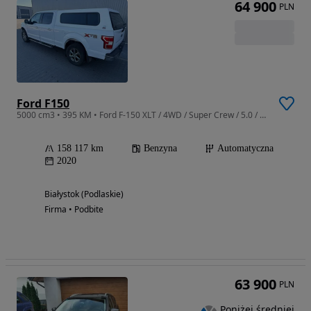
64 900
PLN
Ford F150
5000 cm3 • 395 KM • Ford F-150 XLT / 4WD / Super Crew / 5.0 / 395KM / FV 23% /
158 117 km
Benzyna
Automatyczna
2020
Białystok (Podlaskie)
Firma • Podbite
63 900
PLN
Poniżej średniej