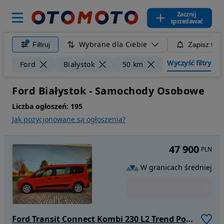
Zacznij
sprzedawać
Wybrane dla Ciebie
Filtruj
Zapisz filt
Wyczyść filtry
Ford
Białystok
50 km
Ford Białystok - Samochody Osobowe
Liczba ogłoszeń:
195
Jak pozycjonowane są ogłoszenia?
47 900
PLN
W granicach średniej
Ford Transit Connect Kombi 230 L2 Trend PowerShift