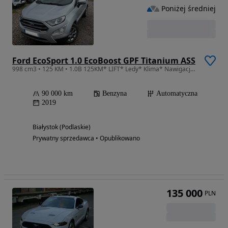
Poniżej średniej
Ford EcoSport 1.0 EcoBoost GPF Titanium ASS
998 cm3 • 125 KM • 1.0B 125KM* LIFT* Ledy* Klima* Nawigacja* Skóry* Czujniki* TITANIUM
90 000 km
Benzyna
Automatyczna
2019
Białystok (Podlaskie)
Prywatny sprzedawca • Opublikowano
135 000
PLN