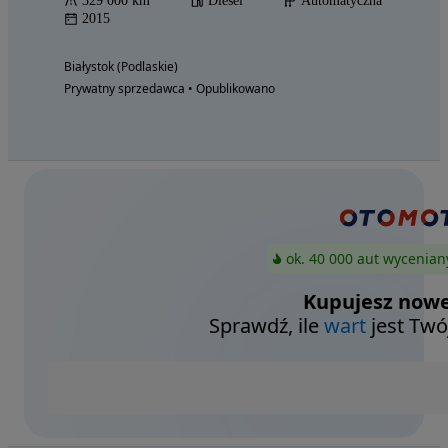
329 000 km
Diesel
Automatyczna
2015
Białystok (Podlaskie)
Prywatny sprzedawca • Opublikowano
ok. 40 000 aut wycenian
Kupujesz nowe
Sprawdź, ile
wart
jest Twó