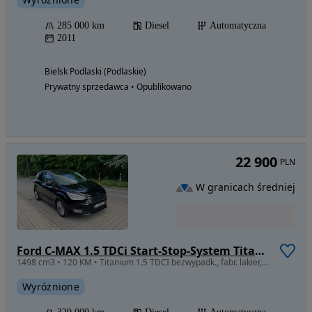
285 000 km
Diesel
Automatyczna
2011
Bielsk Podlaski (Podlaskie)
Prywatny sprzedawca • Opublikowano
22 900
PLN
W granicach średniej
Ford C-MAX 1.5 TDCi Start-Stop-System Titanium
1498 cm3 • 120 KM • Titanium 1.5 TDCI bezwypadk., fabr. lakier, org. przebieg
Wyróżnione