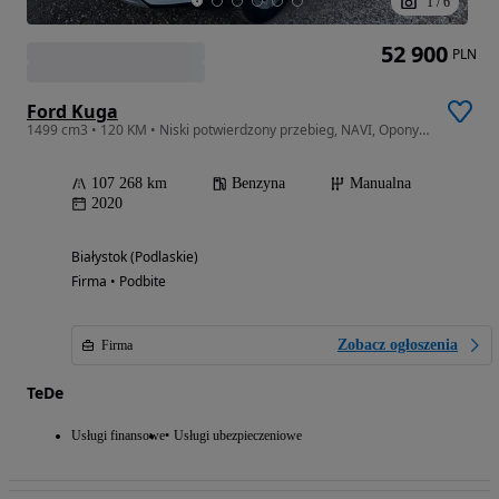
1
/
6
52 900
PLN
Ford Kuga
1499 cm3 • 120 KM • Niski potwierdzony przebieg, NAVI, Opony jak nowe, Gwarancja 12 MC.
107 268 km
Benzyna
Manualna
2020
Białystok (Podlaskie)
Firma • Podbite
Zobacz ogłoszenia
Firma
TeDe
Usługi finansowe
Usługi ubezpieczeniowe