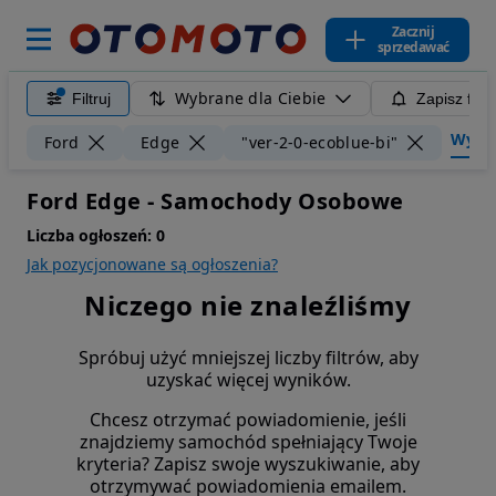
Zacznij
sprzedawać
Wybrane dla Ciebie
Filtruj
Zapisz filt
Wyczyś
Ford
Edge
"ver-2-0-ecoblue-bi"
Ford Edge - Samochody Osobowe
Liczba ogłoszeń:
0
Jak pozycjonowane są ogłoszenia?
Niczego nie znaleźliśmy
Spróbuj użyć mniejszej liczby filtrów, aby
uzyskać więcej wyników.
Chcesz otrzymać powiadomienie, jeśli
znajdziemy samochód spełniający Twoje
kryteria? Zapisz swoje wyszukiwanie, aby
otrzymywać powiadomienia emailem.