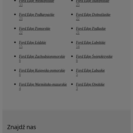
Ford Edge Wielkopolskie
Ford Edge Małopolskie
33
25
Ford Edge Podkarpackie
Ford Edge Dolnośląskie
23
22
Ford Edge Pomorskie
Ford Edge Podlaskie
22
21
Ford Edge Łódzkie
Ford Edge Lubelskie
15
14
Ford Edge Zachodniopomorskie
Ford Edge Świętokrzyskie
6
6
Ford Edge Kujawsko-pomorskie
Ford Edge Lubuskie
6
5
Ford Edge Warmińsko-mazurskie
Ford Edge Opolskie
4
3
Znajdź nas