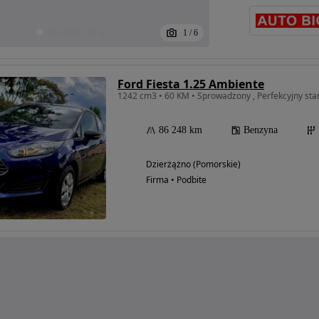
1
/
6
Ford Fiesta 1.25 Ambiente
1242 cm3 • 60 KM • Sprowadzony , Perfekcyjny sta
86 248 km
Benzyna
Dzierżążno (Pomorskie)
Firma • Podbite