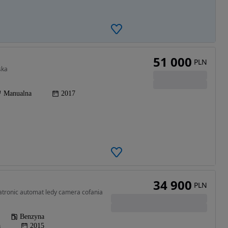
51 000
PLN
ska
Manualna
2017
34 900
PLN
atronic automat ledy camera cofania
Benzyna
a
2015