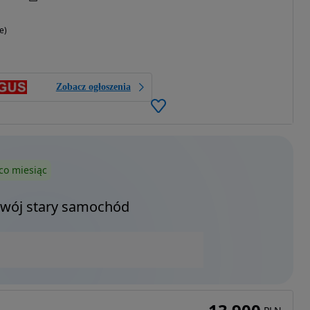
e)
Zobacz ogłoszenia
co miesiąc
Twój stary samochód