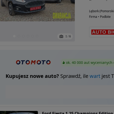
Lębork (Pomorski
Firma • Podbite
1
/
6
ok. 40 000 aut wycenianych 
Kupujesz nowe auto?
Sprawdź, ile
wart
jest 
Ford Fiesta 1.25 Champions Edition