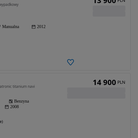
13 900
PLN
zwypadkowy
Manualna
2012
14 900
PLN
tronic titanium navi
Benzyna
2008
e)