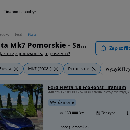
Finanse i zasoby
chody
Finansowanie
Leasing
dy
Narzędzie do wyceny samochodu
tryczne
Raport z inspekcji
obowe
Ford
Fiesta
m
Raport historii pojazdu
Ford Fiesta Mk7 Pomorskie - Samochody Osobowe
Otomoto News
Zapisz fi
wane
Jak pozycjonowane są ogłoszenia?
Fiesta
Mk7 (2008-)
Pomorskie
Wyczyść filtr
Ford Fiesta 1.0 EcoBoost Titanium
998 cm3 • 101 KM • w BDB stanie ,Nowy rozrząd, 
Wyróżnione
160 000 km
Benzyna
Piece (Pomorskie)