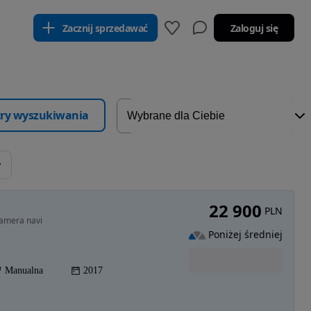
Zacznij sprzedawać
Zaloguj się
ltry wyszukiwania
y
22 900
PLN
kamera navi
Poniżej średniej
Manualna
2017