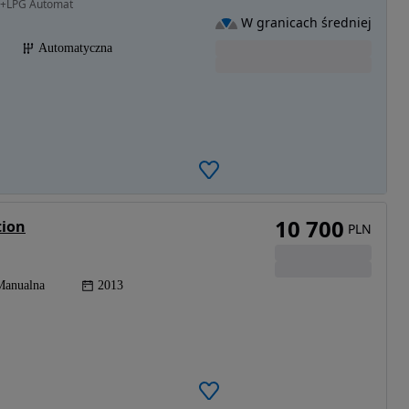
na+LPG Automat
W granicach średniej
Automatyczna
10 700
tion
PLN
Manualna
2013