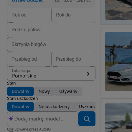
Ustaw budżet
np. 1200 PLN/mc
Lokalizacja
Pomorskie
Stan
Dowolny
Nowy
Używany
Stan uszkodzeń
Dowolny
Nieuszkodzony
Uszkodzony
Obsługiwane przez AutoIQ