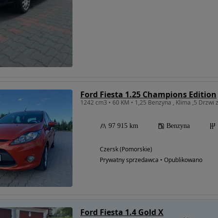
Ford Fiesta 1.25 Champions Edition
1242 cm3 • 60 KM • 1,25 Benzyna , Klima ,5 Drzwi 
97 915 km
Benzyna
Czersk (Pomorskie)
Prywatny sprzedawca • Opublikowano
Ford Fiesta 1.4 Gold X