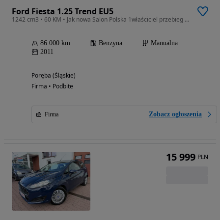
Ford Fiesta 1.25 Trend EU5
1242 cm3 • 60 KM • Jak nowa Salon Polska 1właściciel przebieg tylko 86 tyś km serwis
86 000 km
Benzyna
Manualna
2011
Poręba (Śląskie)
Firma • Podbite
Zobacz ogłoszenia
Firma
15 999
PLN