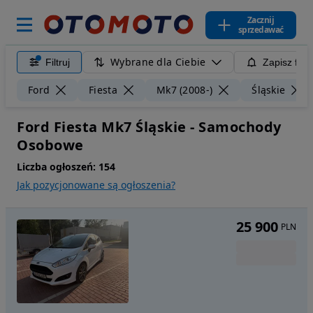
Zacznij
sprzedawać
Wybrane dla Ciebie
Filtruj
Zapisz filt
Ford
Fiesta
Mk7 (2008-)
Śląskie
Ford Fiesta Mk7 Śląskie - Samochody
Osobowe
Liczba ogłoszeń:
154
Jak pozycjonowane są ogłoszenia?
25 900
PLN