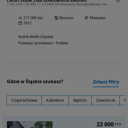
1242 cm3 • 82 KM • 1.2 82KM Serwisowany Bezwypadkowy Gwarancja VIP ZAREJESTROWANY
171 000 km
Benzyna
Manualna
2012
Rudnik Wielki (Śląskie)
Prywatny sprzedawca • Podbite
Gdzie w Śląskie szukasz?
Zobacz filtry
Częstochowa
Katowice
Będzin
Zawiercie
R
22 000
PLN