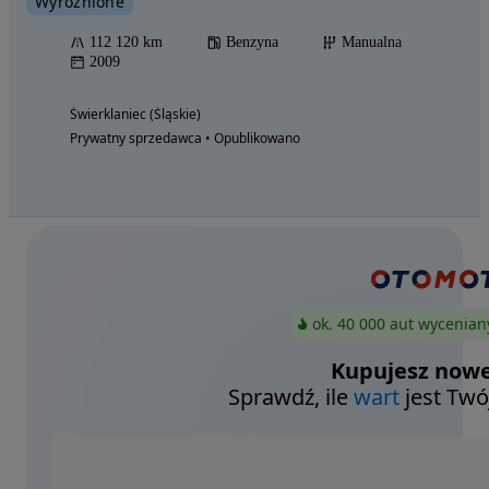
Wyróżnione
112 120 km
Benzyna
Manualna
2009
Świerklaniec (Śląskie)
Prywatny sprzedawca • Opublikowano
ok. 40 000 aut wycenian
Kupujesz nowe
Sprawdź, ile
wart
jest Twó