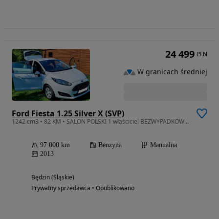
24 499
PLN
W granicach średniej
Ford Fiesta 1.25 Silver X (SVP)
1242 cm3 • 82 KM • SALON POLSKI 1 właściciel BEZWYPADKOWY świeżo po serwisie
97 000 km
Benzyna
Manualna
2013
Będzin (Śląskie)
Prywatny sprzedawca • Opublikowano