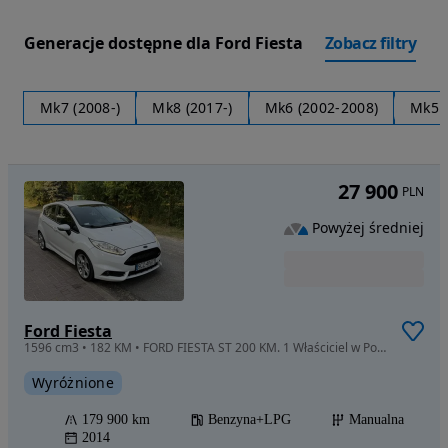
Generacje dostępne dla Ford Fiesta
Zobacz filtry
Mk7 (2008-)
Mk8 (2017-)
Mk6 (2002-2008)
Mk5 (
27 900
PLN
Powyżej średniej
Ford Fiesta
1596 cm3 • 182 KM • FORD FIESTA ST 200 KM. 1 Właściciel w Polsce (od 10 lat).
Wyróżnione
179 900 km
Benzyna+LPG
Manualna
2014