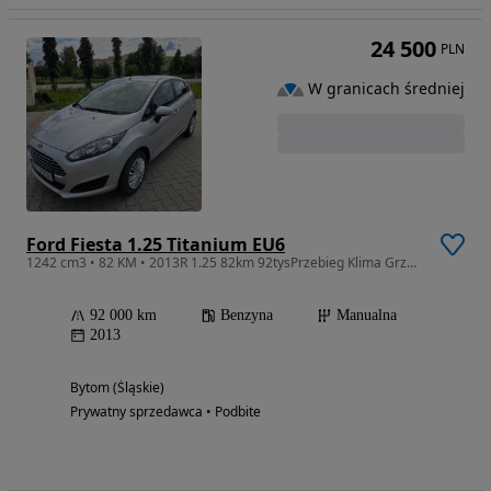
24 500
PLN
W granicach średniej
Ford Fiesta 1.25 Titanium EU6
1242 cm3 • 82 KM • 2013R 1.25 82km 92tysPrzebieg Klima GrzaneFotele&Szyba Bezwypadkow 1WŁ
92 000 km
Benzyna
Manualna
2013
Bytom (Śląskie)
Prywatny sprzedawca • Podbite