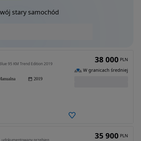
Twój stary samochód
38 000
PLN
Blue 95 KM Trend Edition 2019
W granicach średniej
Manualna
2019
35 900
PLN
ski, udokumentowany przebieg