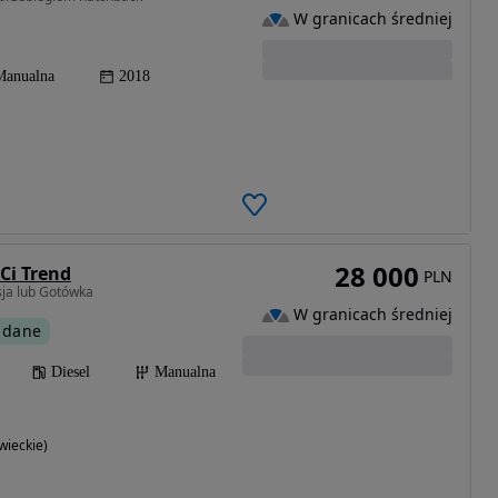
W granicach średniej
Manualna
2018
28 000
Ci Trend
PLN
ja lub Gotówka
W granicach średniej
 dane
Diesel
Manualna
ieckie)