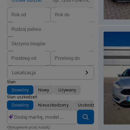
Ustaw budżet
np. 1200 PLN/mc
Lokalizacja
Stan
Dowolny
Nowy
Używany
Stan uszkodzeń
Dowolny
Nieuszkodzony
Uszkodzony
Obsługiwane przez AutoIQ