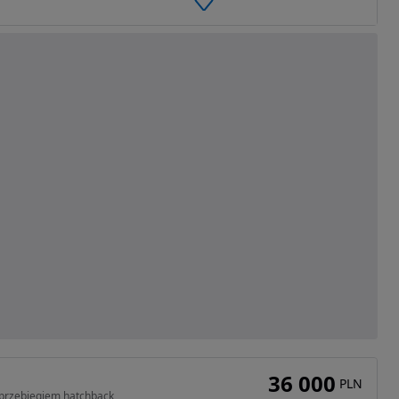
36 000
PLN
 przebiegiem hatchback