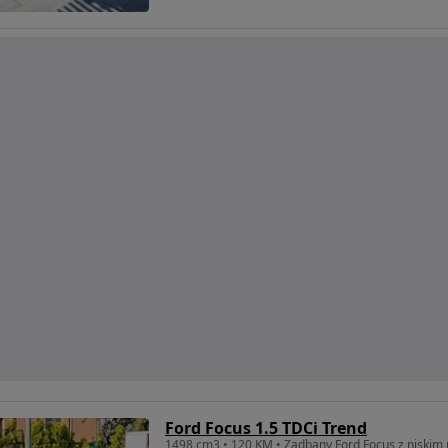
Ford Focus 1.5 TDCi Trend
1498 cm3 • 120 KM • Zadbany Ford Focus z niskim