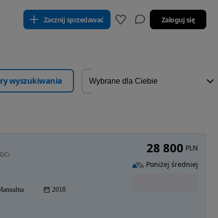
Zacznij sprzedawać
Zaloguj się
ltry wyszukiwania
28 800
PLN
TDCi
Poniżej średniej
Manualna
2018