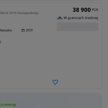
38 900
PLN
ECOBLUE 2019r bezwypadkowy
W granicach średniej
Manualna
2019
)
co miesiąc