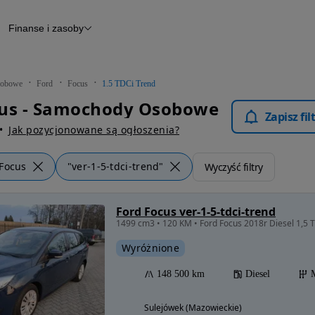
Finanse i zasoby
chody
Finansowanie
Leasing
dy
Narzędzie do wyceny samochodu
tryczne
Raport z inspekcji
obowe
Ford
Focus
1.5 TDCi Trend
m
Raport historii pojazdu
cus - Samochody Osobowe
Otomoto News
Zapisz fi
wane
Jak pozycjonowane są ogłoszenia?
Focus
"ver-1-5-tdci-trend"
Wyczyść filtry
Ford Focus ver-1-5-tdci-trend
1499 cm3 • 120 KM • Ford Focus 2018r Diesel 1,5 
Wyróżnione
148 500 km
Diesel
Sulejówek (Mazowieckie)