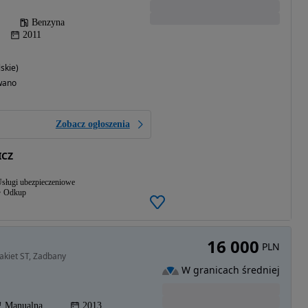
Benzyna
2011
skie)
wano
Zobacz ogłoszenia
ICZ
sługi ubezpieczeniowe
Odkup
16 000
PLN
akiet ST, Zadbany
W granicach średniej
Manualna
2013