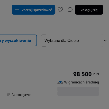
Zacznij sprzedawać
Zaloguj się
ltry wyszukiwania
98 500
PLN
W granicach średniej
Automatyczna