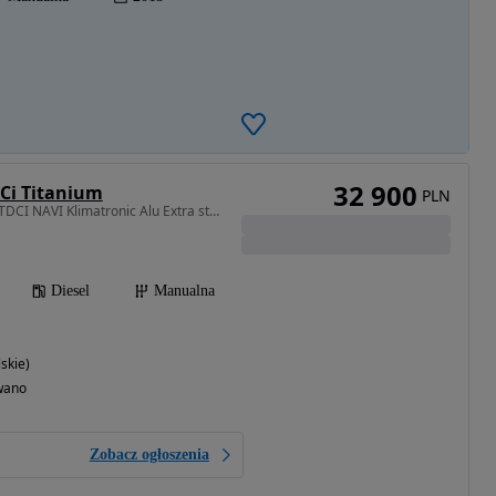
32 900
DCi Titanium
PLN
1498 cm3 • 120 KM • 1.5TDCI NAVI Klimatronic Alu Extra stan !!
Diesel
Manualna
skie)
wano
Zobacz ogłoszenia