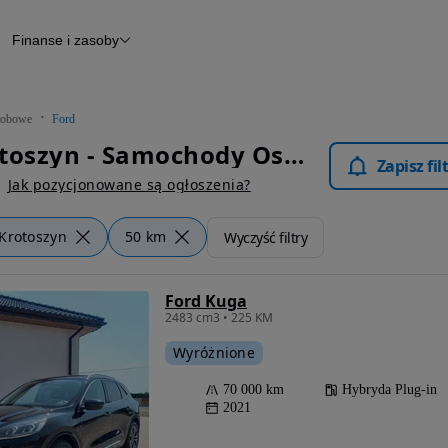
Finanse i zasoby
chody
Finansowanie
Leasing
dy
Narzędzie do wyceny samochodu
tryczne
Raport z inspekcji
obowe
Ford
m
Raport historii pojazdu
Ford Krotoszyn - Samochody Osobowe
Otomoto News
Zapisz fi
wane
Jak pozycjonowane są ogłoszenia?
Krotoszyn
50 km
Wyczyść filtry
Ford Kuga
2483 cm3 • 225 KM
Wyróżnione
70 000 km
Hybryda Plug-in
2021