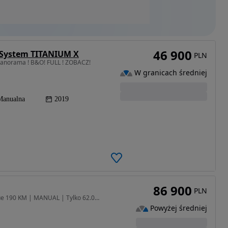
46 900
p-System TITANIUM X
PLN
 Panorama ! B&O! FULL ! ZOBACZ!
W granicach średniej
Manualna
2019
86 900
PLN
1997 cm3 • 190 KM • Ford S-Max 2019 | 2.0 EcoBlue 190 KM | MANUAL | Tylko 62.000km!
Powyżej średniej