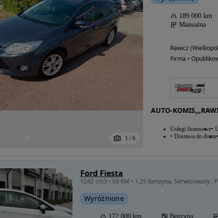
189 000 km
Manualna
Rawicz (Wielkopol
Firma • Opubliko
AUTO-KOMIS,,,RAW
Usługi finansowe
U
Dostawa do domu
1
/
6
Ford Fiesta
1242 cm3 • 60 KM • 1.25 Benzyna, Serwisowany , P
Wyróżnione
172 000 km
Benzyna