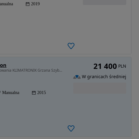
anualna
2019
21 400
ion
PLN
998 cm3 • 100 KM • 2015 SYNC TITANIUM Cz.Parkowania KLIMATRONIK Grzana Szyba i Fotele Hak
W granicach średniej
Manualna
2015