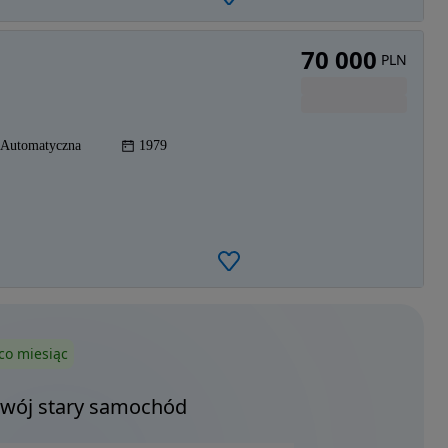
70 000
PLN
Automatyczna
1979
co miesiąc
Twój stary samochód