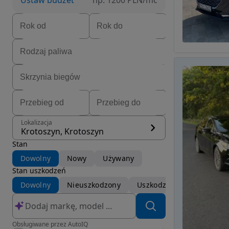
Ustaw budżet
np. 1200 PLN/mc
Lokalizacja
Krotoszyn, Krotoszyn
Stan
Dowolny
Nowy
Używany
Stan uszkodzeń
Dowolny
Nieuszkodzony
Uszkodzony
Obsługiwane przez AutoIQ