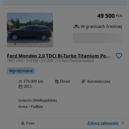
49 500
PLN
W granicach średniej
Ford Mondeo 2.0 TDCi Bi-Turbo Titanium PowerShift
1997 cm3 • 210 KM • ST-LINE 210 Koni Panoramadach
Wyróżnione
176 000 km
Diesel
Automatyczna
2015
Gniezno (Wielkopolskie)
Firma • Podbite
Zobacz ogłoszenia
Firma