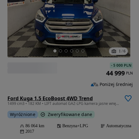
1
/
6
-
5 000 PLN
44 999
PLN
Poniżej średniej
Ford Kuga 1.5 EcoBoost 4WD Trend
1499 cm3 • 182 KM • LIFT automat GAZ-LPG kamera jasne wnętrze GWARANCJA
Wyróżnione
Zweryfikowane dane
86 064 km
Benzyna+LPG
Automatyczna
2017