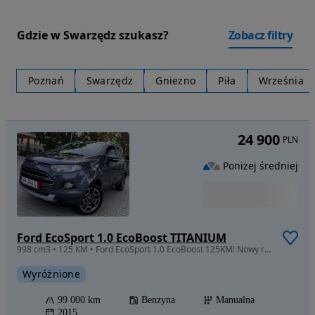
Gdzie w Swarzędz szukasz?
Zobacz filtry
Poznań
Swarzędz
Gniezno
Piła
Września
24 900
PLN
Poniżej średniej
Ford EcoSport 1.0 EcoBoost TITANIUM
998 cm3 • 125 KM • Ford EcoSport 1.0 EcoBoost 125KM! Nowy rozrząd! Skóra, Titanium!
Wyróżnione
99 000 km
Benzyna
Manualna
2015