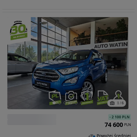
1
/
6
-
2 100 PLN
74 600
PLN
Powyżej średniej