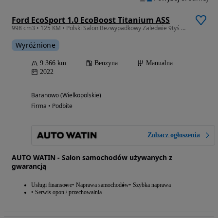
Ford EcoSport 1.0 EcoBoost Titanium ASS
998 cm3 • 125 KM • Polski Salon Bezwypadkowy Zaledwie 9tyś km przebiegu Pakiet ZIMOWY Fv
Wyróżnione
9 366 km
Benzyna
Manualna
2022
Baranowo (Wielkopolskie)
Firma • Podbite
Zobacz ogłoszenia
AUTO WATIN - Salon samochodów używanych z
gwarancją
Usługi finansowe
Naprawa samochodów
Szybka naprawa
Serwis opon / przechowalnia