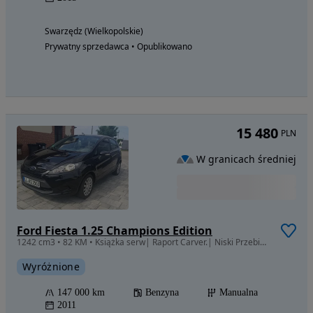
Swarzędz (Wielkopolskie)
Prywatny sprzedawca • Opublikowano
15 480
PLN
W granicach średniej
Ford Fiesta 1.25 Champions Edition
1242 cm3 • 82 KM • Książka serw| Raport Carver.| Niski Przebieg | 2 kpl kół| 2 kpl kluczy
Wyróżnione
147 000 km
Benzyna
Manualna
2011