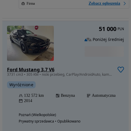
Zobacz ogłoszenia
Firma
51 000
PLN
Poniżej średniej
Ford Mustang 3.7 V6
3731 cm3 • 305 KM • niski przebieg, CarPlay/AndroidAuto, kamera cofania, nowe opony
Wyróżnione
132 572 km
Benzyna
Automatyczna
2014
Poznań (Wielkopolskie)
Prywatny sprzedawca • Opublikowano