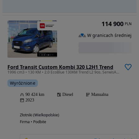
114 900
PLN
W granicach średniej
Ford Transit Custom Kombi 320 L2H1 Trend
1996 cm3 • 130 KM • 2.0 EcoBlue 130KM Trend L2 9os. SerwisASO FV23% Gwarancja
Wyróżnione
90 424 km
Diesel
Manualna
2023
Złotniki (Wielkopolskie)
Firma • Podbite