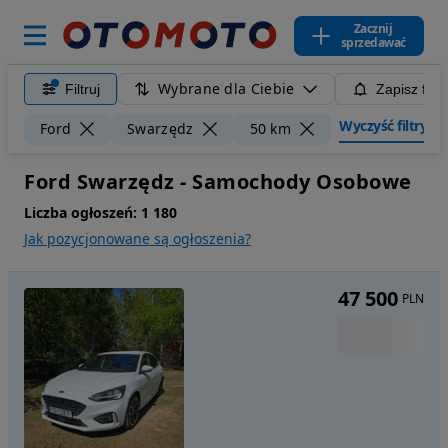
Zacznij
sprzedawać
Wybrane dla Ciebie
Filtruj
Zapisz filt
Wyczyść filtry
Ford
Swarzędz
50 km
Ford Swarzędz - Samochody Osobowe
Liczba ogłoszeń:
1 180
Jak pozycjonowane są ogłoszenia?
47 500
PLN