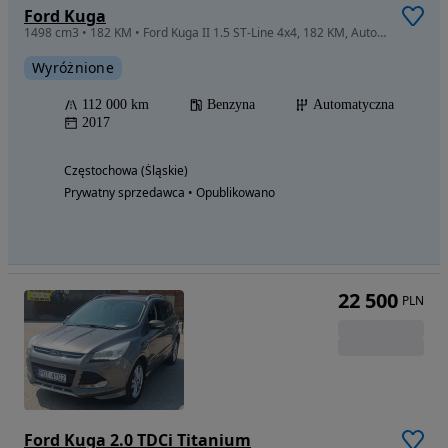
Ford Kuga
1498 cm3 • 182 KM • Ford Kuga II 1.5 ST-Line 4x4, 182 KM, Automat 6F35 nie PowerShift, Hak
Wyróżnione
112 000 km
Benzyna
Automatyczna
2017
Częstochowa (Śląskie)
Prywatny sprzedawca • Opublikowano
22 500
PLN
Ford Kuga 2.0 TDCi Titanium