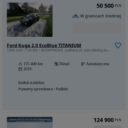
50 500
PLN
W granicach średniej
Ford Kuga 2.0 EcoBlue TITANIUM
1996 cm3 • 120 KM • BEZWYPADEK, zadbana,el. stan idealny,kamera,
155 400 km
Diesel
Automatyczna
2019
Kadłub (Łódzkie)
Prywatny sprzedawca • Podbite
124 900
PLN