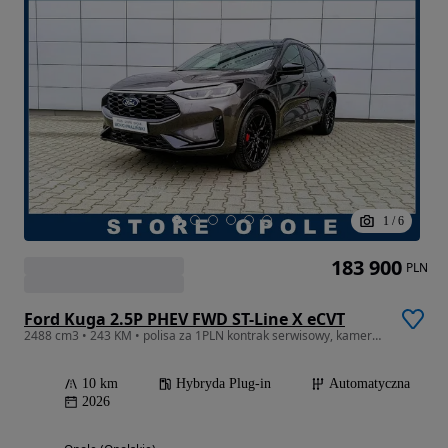
1
/
6
183 900
PLN
Ford Kuga 2.5P PHEV FWD ST-Line X eCVT
2488 cm3 • 243 KM • polisa za 1PLN kontrak serwisowy, kamery 360, fotele ortopedyczne
10 km
Hybryda Plug-in
Automatyczna
2026