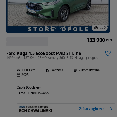
1
/
6
133 900
PLN
Ford Kuga 1.5 EcoBoost FWD ST-Line
1499 cm3 • 187 KM • DEMO kamery 360, BLIS, Navigacja, ogrzewana kierownica i fotele
1 000 km
Benzyna
Automatyczna
2025
Opole (Opolskie)
Firma • Opublikowano
Zobacz ogłoszenia