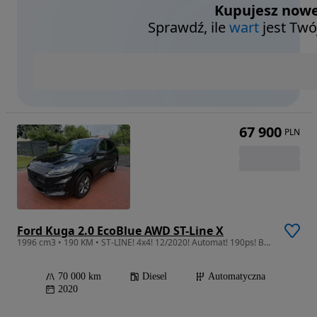
Kupujesz nowe
Sprawdź, ile
wart
jest Twó
67 900
PLN
Ford Kuga 2.0 EcoBlue AWD ST-Line X
1996 cm3 • 190 KM • ST-LINE! 4x4! 12/2020! Automat! 190ps! BOGATA OPCJA!
70 000 km
Diesel
Automatyczna
2020