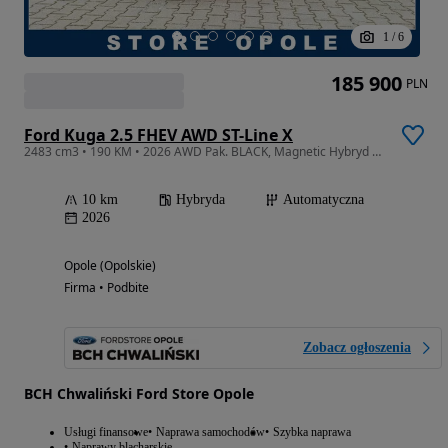
1
/
6
185 900
PLN
Ford Kuga 2.5 FHEV AWD ST-Line X
2483 cm3 • 190 KM • 2026 AWD Pak. BLACK, Magnetic Hybryd POLISA za 1 pln
10 km
Hybryda
Automatyczna
2026
Opole (Opolskie)
Firma • Podbite
Zobacz ogłoszenia
BCH Chwaliński Ford Store Opole
Usługi finansowe
Naprawa samochodów
Szybka naprawa
Naprawy blacharskie