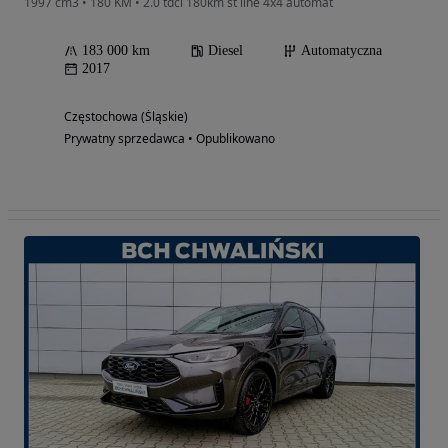
1997 cm3 • 180 KM • 2.0 tdci 180km st line 4x4 automat
183 000 km
Diesel
Automatyczna
2017
Częstochowa (Śląskie)
Prywatny sprzedawca • Opublikowano