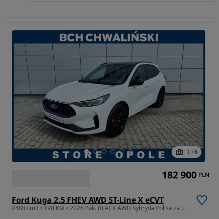
1
/
6
182 900
PLN
Ford Kuga 2.5 FHEV AWD ST-Line X eCVT
2488 cm3 • 190 KM • 2026 Pak. BLACK AWD hybryda Polisa za 1PLN, serwisy w cenie 4 lata/80