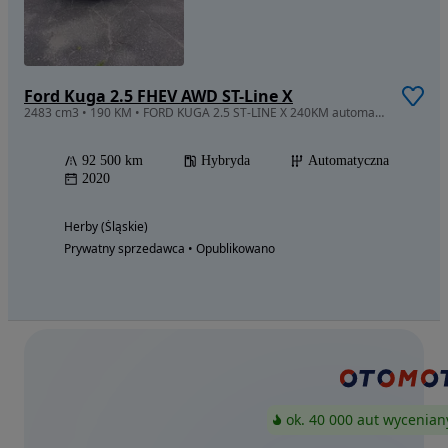
Ford Kuga 2.5 FHEV AWD ST-Line X
2483 cm3 • 190 KM • FORD KUGA 2.5 ST-LINE X 240KM automat hybryda plug in FV VAT 23%
92 500 km
Hybryda
Automatyczna
2020
Herby (Śląskie)
Prywatny sprzedawca • Opublikowano
ok. 40 000 aut wycenian