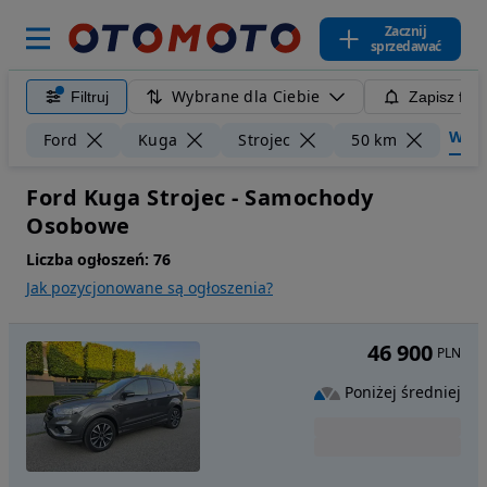
Zacznij
sprzedawać
Wybrane dla Ciebie
Filtruj
Zapisz filt
Wyczy
Ford
Kuga
Strojec
50 km
Ford Kuga Strojec - Samochody
Osobowe
Liczba ogłoszeń:
76
Jak pozycjonowane są ogłoszenia?
46 900
PLN
Poniżej średniej