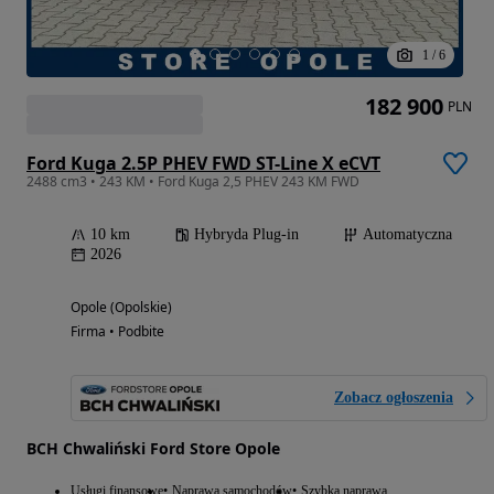
1
/
6
182 900
PLN
Ford Kuga 2.5P PHEV FWD ST-Line X eCVT
2488 cm3 • 243 KM • Ford Kuga 2,5 PHEV 243 KM FWD
10 km
Hybryda Plug-in
Automatyczna
2026
Opole (Opolskie)
Firma • Podbite
Zobacz ogłoszenia
BCH Chwaliński Ford Store Opole
Usługi finansowe
Naprawa samochodów
Szybka naprawa