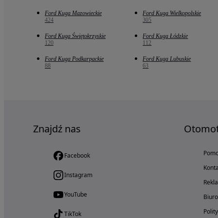
Ford Kuga Mazowieckie
Ford Kuga Wielkopolskie
424
305
Ford Kuga Świętokrzyskie
Ford Kuga Łódzkie
120
112
Ford Kuga Podkarpackie
Ford Kuga Lubuskie
88
63
Znajdź nas
Otomo
Pom
Facebook
Konta
Instagram
Rekl
YouTube
Biur
Polit
TikTok