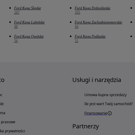
Ford Kuga Śląskie
Ford Kuga Dolnośląskie
287
195
Ford Kuga Lubelskie
Ford Kuga Zachodniopomorskie
98
94
Ford Kuga Opolskie
Ford Kuga Podlaskie
56
51
to
Usługi i narzędzia
oc
Umowa kupna sprzedaży
kt
Ile jest wart Twój samochód?
ama
Finansowanie
o prasowe
Partnerzy
yka prywatności