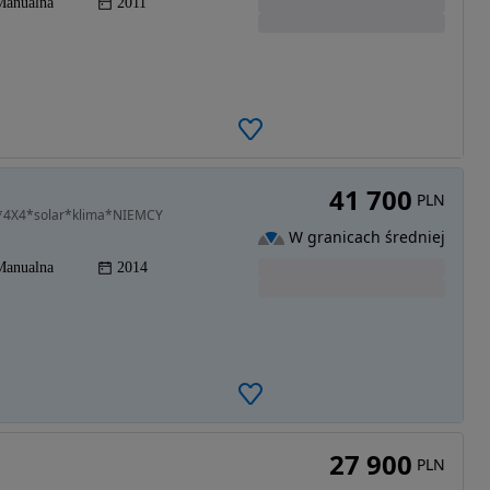
Manualna
2011
41 700
PLN
M*4X4*solar*klima*NIEMCY
W granicach średniej
Manualna
2014
27 900
PLN