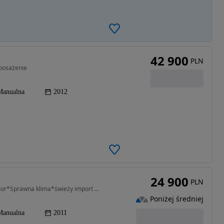
42 900
PLN
posażenie
Manualna
2012
24 900
PLN
1997 cm3 • 140 KM • 140KM Manual 4x4 Piękny kolor*Sprawna klima*świeży import Niemcy!!!
Poniżej średniej
Manualna
2011