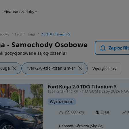
Finanse i zasoby
chody
Finansowanie
Leasing
dy
Narzędzie do wyceny samochodu
tryczne
Raport z inspekcji
obowe
Ford
Kuga
2.0 TDCi Titanium S
m
Raport historii pojazdu
ga - Samochody Osobowe
Otomoto News
Zapisz fi
wane
ak pozycjonowane są ogłoszenia?
Kuga
"ver-2-0-tdci-titanium-s"
Wyczyść filtry
Ford Kuga 2.0 TDCi Titanium S
Wyróżnione
159 000 km
Diesel
Dąbrowa Górnicza (Śląskie)