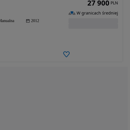
27 900
PLN
W granicach średniej
Manualna
2012