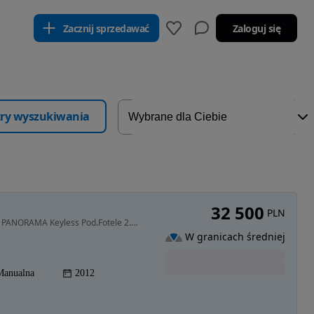
Zacznij sprzedawać
Zaloguj się
ltry wyszukiwania
32 500
PLN
1997 cm3 • 140 KM • TiTANiUM S LEDy DUŻA NAVi PANORAMA Keyless Pod.Fotele 2.0 Diesel Manua
W granicach średniej
Manualna
2012