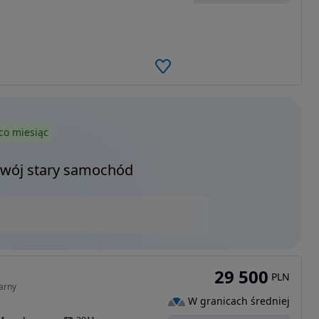
co miesiąc
Twój stary samochód
29 500
PLN
arny
W granicach średniej