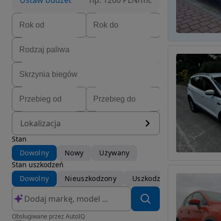
Ustaw budżet
np. 1200 PLN/mc
Lokalizacja
Stan
Dowolny
Nowy
Używany
Stan uszkodzeń
Dowolny
Nieuszkodzony
Uszkodzony
Obsługiwane przez AutoIQ