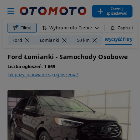
Zacznij
sprzedawać
Wybrane dla Ciebie
Filtruj
Zapisz filt
Wyczyść filtry
Ford
Łomianki
50 km
Ford Łomianki - Samochody Osobowe
Liczba ogłoszeń:
1 669
Jak pozycjonowane są ogłoszenia?