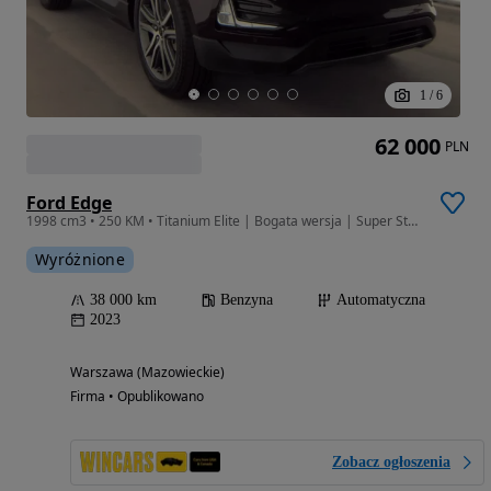
1
/
6
62 000
PLN
Ford Edge
1998 cm3 • 250 KM • Titanium Elite | Bogata wersja | Super Stan | Gwarancja
Wyróżnione
38 000 km
Benzyna
Automatyczna
2023
Warszawa (Mazowieckie)
Firma • Opublikowano
Zobacz ogłoszenia