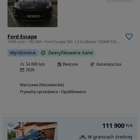
Ford Escape
1499 cm3 • 182 KM • Ford Escape SEL 1,5 EcoBoost 183KM 53tys.
Wyróżnione
Zweryfikowane dane
54 000 km
Benzyna
Automatyczna
2020
Warszawa (Mazowieckie)
Prywatny sprzedawca • Opublikowano
111 900
PLN
W granicach średniej