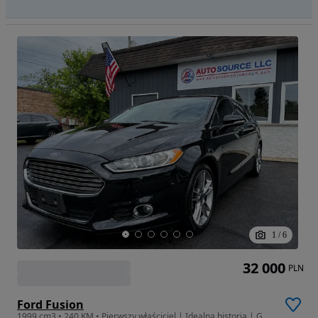
1
/
6
32 000
PLN
Ford Fusion
1999 cm3 • 240 KM • Pierwszy właściciel | Idealna historia | Gwarancja