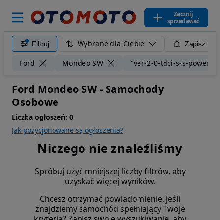
Zacznij
sprzedawać
Wybrane dla Ciebie
Filtruj
Zapisz filt
Ford
Mondeo SW
"ver-2-0-tdci-s-s-powershi
Ford Mondeo SW - Samochody
Osobowe
Liczba ogłoszeń:
0
Jak pozycjonowane są ogłoszenia?
Niczego nie znaleźliśmy
Spróbuj użyć mniejszej liczby filtrów, aby
uzyskać więcej wyników.
Chcesz otrzymać powiadomienie, jeśli
znajdziemy samochód spełniający Twoje
kryteria? Zapisz swoje wyszukiwanie, aby