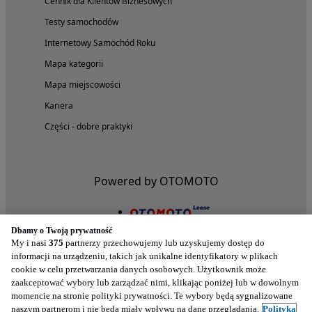
Cennik dla Klientów Biznesowych
Testy samochodów
Internetowy Samochód Roku
Mapa kategorii
Mapa miejscowości
Kariera
Części - dobre praktyki
Powered by OTOMOTO
Dbamy o Twoją prywatność
My i nasi
375
partnerzy przechowujemy lub uzyskujemy dostęp do
informacji na urządzeniu, takich jak unikalne identyfikatory w plikach
cookie w celu przetwarzania danych osobowych. Użytkownik może
zaakceptować wybory lub zarządzać nimi, klikając poniżej lub w dowolnym
momencie na stronie polityki prywatności. Te wybory będą sygnalizowane
naszym partnerom i nie będą miały wpływu na dane przeglądania.
Polityka