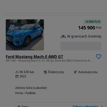
-
8 000 PLN
145 900
PLN
W granicach średniej
Ford Mustang Mach-E AWD GT
487 KM • Mustang Mach-E GT 487ps Brembo B&O Panorama Kam360 JAK NOWY!
86 630 km
Elektryczny
Automatyczna
2022
Zielona Góra (Lubuskie)
Firma • Podbite
Zobacz ogłoszenia
Firma