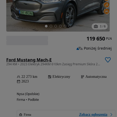
1
/
6
119 650
PLN
Poniżej średniej
Ford Mustang Mach-E
294 KM • 2023 Elektryk 294KM 610km Zasięg Premium Skóra 22tkm Jak Nowy RWD
22 273 km
Elektryczny
Automatyczna
2023
Nysa (Opolskie)
Firma • Podbite
Zobacz ogłoszenia
Firma