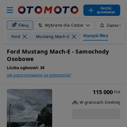
Zacznij
sprzedawać
Wybrane dla Ciebie
Filtruj
Zapisz filt
Wyczyść filtry
Ford
Mustang Mach-E
Ford Mustang Mach-E - Samochody
Osobowe
Liczba ogłoszeń:
38
Jak pozycjonowane są ogłoszenia?
115 000
PLN
W granicach średniej