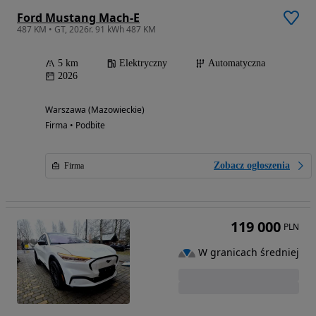
Ford Mustang Mach-E
487 KM • GT, 2026r. 91 kWh 487 KM
5 km
Elektryczny
Automatyczna
2026
Warszawa (Mazowieckie)
Firma • Podbite
Zobacz ogłoszenia
Firma
119 000
PLN
W granicach średniej