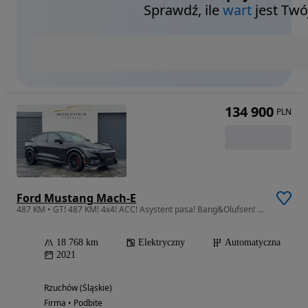
Sprawdź, ile
wart
jest Twó
134 900
PLN
Ford Mustang Mach-E
487 KM • GT! 487 KM! 4x4! ACC! Asystent pasa! Bang&Olufsen! Martwe pole!
18 768 km
Elektryczny
Automatyczna
2021
Rzuchów (Śląskie)
Firma • Podbite