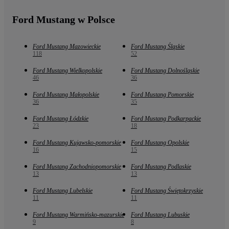
Ford Mustang w Polsce
Ford Mustang Mazowieckie
Ford Mustang Śląskie
118
52
Ford Mustang Wielkopolskie
Ford Mustang Dolnośląskie
46
36
Ford Mustang Małopolskie
Ford Mustang Pomorskie
36
35
Ford Mustang Łódzkie
Ford Mustang Podkarpackie
23
18
Ford Mustang Kujawsko-pomorskie
Ford Mustang Opolskie
16
15
Ford Mustang Zachodniopomorskie
Ford Mustang Podlaskie
13
13
Ford Mustang Lubelskie
Ford Mustang Świętokrzyskie
11
11
Ford Mustang Warmińsko-mazurskie
Ford Mustang Lubuskie
9
8