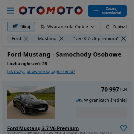
Zacznij
sprzedawać
Wybrane dla Ciebie
Filtruj
Zapisz filt
Ford
Mustang
"ver-3-7-v6-premium"
Ford Mustang - Samochody Osobowe
Liczba ogłoszeń:
26
Jak pozycjonowane są ogłoszenia?
70 997
PLN
W granicach średniej
Ford Mustang 3.7 V6 Premium
3731 cm3 • 305 KM • 3.7 V6 2016 Automat USA Czarny Zadbany