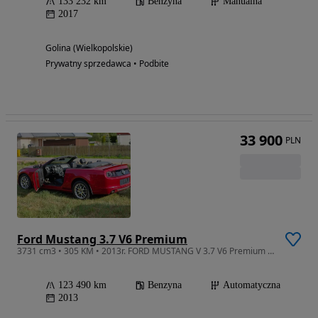
133 232 km
Benzyna
Manualna
2017
Golina (Wielkopolskie)
Prywatny sprzedawca • Podbite
33 900
PLN
Ford Mustang 3.7 V6 Premium
3731 cm3 • 305 KM • 2013r. FORD MUSTANG V 3.7 V6 Premium Kabrio Cabrio NA MIEJSCU SPRAWNY
123 490 km
Benzyna
Automatyczna
2013