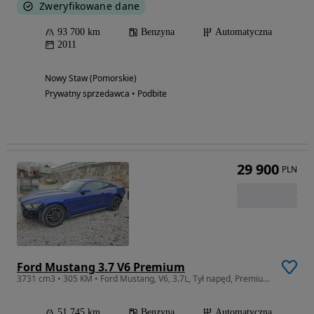
Zweryfikowane dane
93 700 km
Benzyna
Automatyczna
2011
Nowy Staw (Pomorskie)
Prywatny sprzedawca • Podbite
29 900
PLN
Ford Mustang 3.7 V6 Premium
3731 cm3 • 305 KM • Ford Mustang, V6, 3.7L, Tył napęd, Premium, Import USA !
51 745 km
Benzyna
Automatyczna