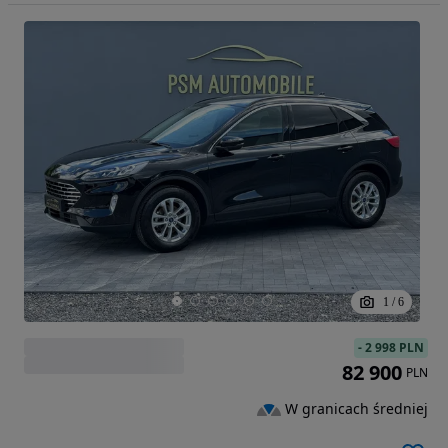
1
/
6
-
2 998 PLN
82 900
PLN
W granicach średniej