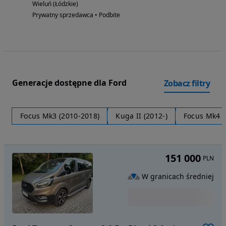
Wieluń (Łódzkie)
Prywatny sprzedawca • Podbite
Generacje dostępne dla Ford
Zobacz filtry
Focus Mk3 (2010-2018)
Kuga II (2012-)
Focus Mk4 (
151 000
PLN
W granicach średniej