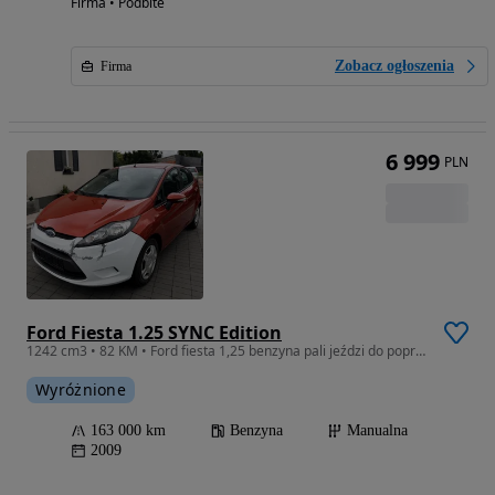
Firma • Podbite
Zobacz ogłoszenia
Firma
6 999
PLN
Ford Fiesta 1.25 SYNC Edition
1242 cm3 • 82 KM • Ford fiesta 1,25 benzyna pali jeździ do poprawek lakierniczych
Wyróżnione
163 000 km
Benzyna
Manualna
2009