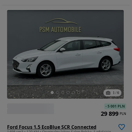
1
/
6
-
5 001 PLN
29 899
PLN
Ford Focus 1.5 EcoBlue SCR Connected
1498 cm3 • 120 KM • Oryginalny lakier, Salon Polska, 1 właściciel, bezwypadkowy, ASO 2025