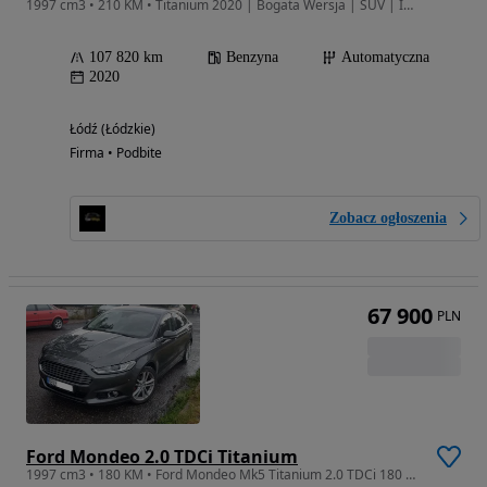
1997 cm3 • 210 KM • Titanium 2020 | Bogata Wersja | SUV | Import USA
107 820 km
Benzyna
Automatyczna
2020
Łódź (Łódzkie)
Firma • Podbite
Zobacz ogłoszenia
67 900
PLN
Ford Mondeo 2.0 TDCi Titanium
1997 cm3 • 180 KM • Ford Mondeo Mk5 Titanium 2.0 TDCi 180 KM AWD | 2016 | 87 tys. km | 1wł