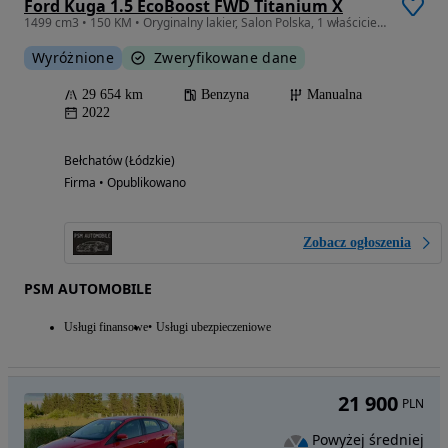
Ford Kuga 1.5 EcoBoost FWD Titanium X
1499 cm3 • 150 KM • Oryginalny lakier, Salon Polska, 1 właściciel, bezwypadkowy, ASO 2025
Wyróżnione
Zweryfikowane dane
29 654 km
Benzyna
Manualna
2022
Bełchatów (Łódzkie)
Firma • Opublikowano
Zobacz ogłoszenia
PSM AUTOMOBILE
Usługi finansowe
Usługi ubezpieczeniowe
21 900
PLN
Powyżej średniej