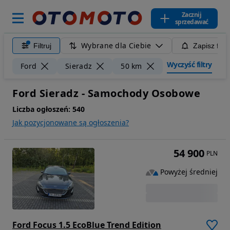
Zacznij
sprzedawać
Wybrane dla Ciebie
Filtruj
Zapisz filt
Wyczyść filtry
Ford
Sieradz
50 km
Ford Sieradz - Samochody Osobowe
Liczba ogłoszeń:
540
Jak pozycjonowane są ogłoszenia?
54 900
PLN
Powyżej średniej
Ford Focus 1.5 EcoBlue Trend Edition