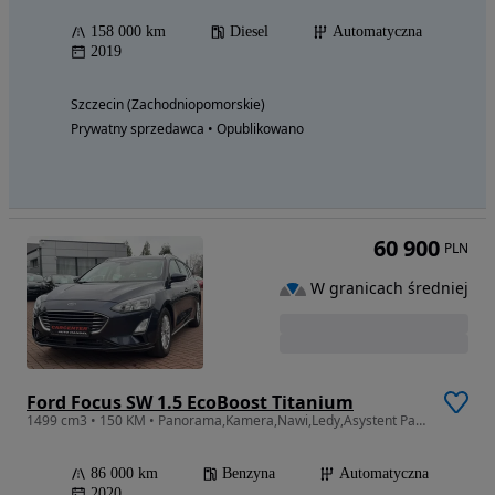
158 000 km
Diesel
Automatyczna
2019
Szczecin (Zachodniopomorskie)
Prywatny sprzedawca • Opublikowano
60 900
PLN
W granicach średniej
Ford Focus SW 1.5 EcoBoost Titanium
1499 cm3 • 150 KM • Panorama,Kamera,Nawi,Ledy,Asystent Pasa,I Wł,Serwis ASO,Vat 23%.
86 000 km
Benzyna
Automatyczna
2020