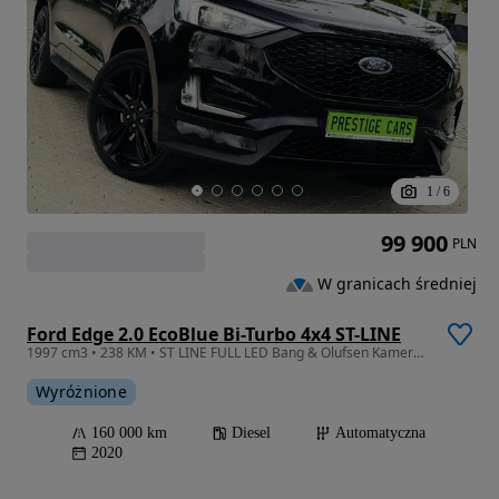
1
/
6
99 900
PLN
W granicach średniej
Ford Edge 2.0 EcoBlue Bi-Turbo 4x4 ST-LINE
1997 cm3 • 238 KM • ST LINE FULL LED Bang & Olufsen Kamera Alcatara G.Fotele Radar Pamięci
Wyróżnione
160 000 km
Diesel
Automatyczna
2020