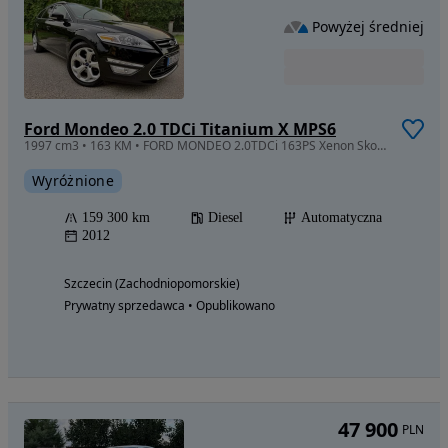
Powyżej średniej
Ford Mondeo 2.0 TDCi Titanium X MPS6
1997 cm3 • 163 KM • FORD MONDEO 2.0TDCi 163PS Xenon Skora Navi Kamera 2xPDC Pamieci
Wyróżnione
159 300 km
Diesel
Automatyczna
2012
Szczecin (Zachodniopomorskie)
Prywatny sprzedawca • Opublikowano
47 900
PLN