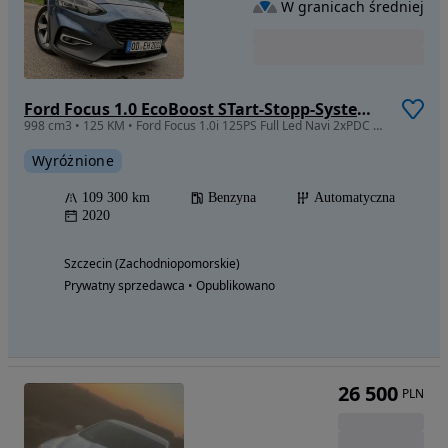
W granicach średniej
Ford Focus 1.0 EcoBoost STart-Stopp-System ACTIVE X
998 cm3 • 125 KM • Ford Focus 1.0i 125PS Full Led Navi 2xPDC Kamera Park Assist KeyLess
Wyróżnione
109 300 km
Benzyna
Automatyczna
2020
Szczecin (Zachodniopomorskie)
Prywatny sprzedawca • Opublikowano
26 500
PLN