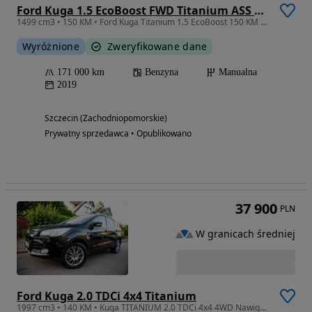
Ford Kuga 1.5 EcoBoost FWD Titanium ASS GPF
1499 cm3 • 150 KM • Ford Kuga Titanium 1.5 EcoBoost 150 KM | Salon Polska | FV 23% |
Wyróżnione
Zweryfikowane dane
171 000 km
Benzyna
Manualna
2019
Szczecin (Zachodniopomorskie)
Prywatny sprzedawca • Opublikowano
37 900
PLN
W granicach średniej
Ford Kuga 2.0 TDCi 4x4 Titanium
1997 cm3 • 140 KM • Kuga TITANIUM 2.0 TDCi 4x4 4WD Nawigacja Klimatronik