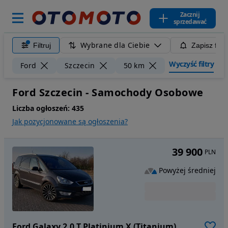
Zacznij
sprzedawać
Wybrane dla Ciebie
Filtruj
Zapisz filt
Wyczyść filtry
Ford
Szczecin
50 km
Ford Szczecin - Samochody Osobowe
Liczba ogłoszeń:
435
Jak pozycjonowane są ogłoszenia?
39 900
PLN
Powyżej średniej
Ford Galaxy 2.0 T Platinium X (Titanium)