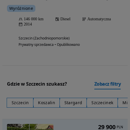
Wyróżnione
146 000 km
Diesel
Automatyczna
2014
Szczecin (Zachodniopomorskie)
Prywatny sprzedawca • Opublikowano
Gdzie w Szczecin szukasz?
Zobacz filtry
Szczecin
Koszalin
Stargard
Szczecinek
Mie
29 900
PLN