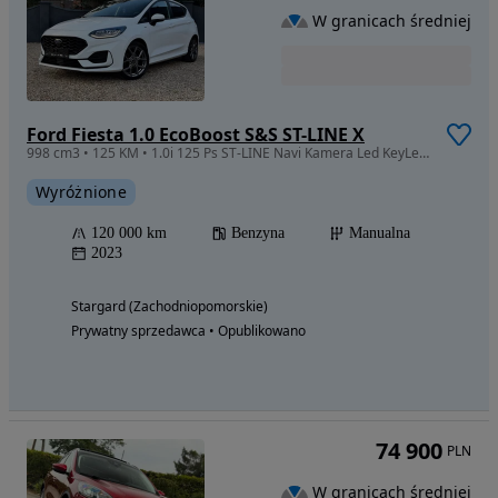
W granicach średniej
Ford Fiesta 1.0 EcoBoost S&S ST-LINE X
998 cm3 • 125 KM • 1.0i 125 Ps ST-LINE Navi Kamera Led KeyLessGo Pełny Serwis
Wyróżnione
120 000 km
Benzyna
Manualna
2023
Stargard (Zachodniopomorskie)
Prywatny sprzedawca • Opublikowano
74 900
PLN
W granicach średniej