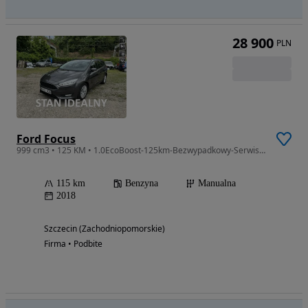
28 900
PLN
Ford Focus
999 cm3 • 125 KM • 1.0EcoBoost-125km-Bezwypadkowy-Serwisowany-Nawigacja-Klima-PDC-Kompute
115 km
Benzyna
Manualna
2018
Szczecin (Zachodniopomorskie)
Firma • Podbite