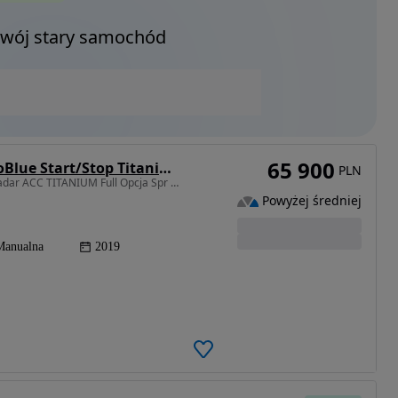
Twój stary samochód
65 900
Ford Tourneo Connect Grand 1.5 EcoBlue Start/Stop Titanium
PLN
1499 cm3 • 120 KM • 7 osobowy Long Panorama Radar ACC TITANIUM Full Opcja Spr z Niemiec
Powyżej średniej
Manualna
2019