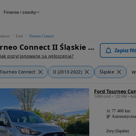
Finanse i zasoby
chody
Finansowanie
Leasing
dy
Narzędzie do wyceny samochodu
tryczne
Raport z inspekcji
obowe
Ford
Tourneo Connect
m
Raport historii pojazdu
Ford Tourneo Connect II Śląskie - Samochody Osobowe
Otomoto News
Zapisz fi
wane
Jak pozycjonowane są ogłoszenia?
Tourneo Connect
II (2013-2022)
Śląskie
Wy
1499 cm3 • 120 KM • Au
77 400 km
Automatyczn
Żory (Śląskie)