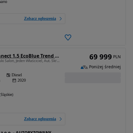
wano
Zobacz ogłoszenia
69 999
Ford Tourneo Connect 1.5 EcoBlue Trend PowerShift
PLN
1498 cm3 • 120 KM • Polski Salon, Jeden Właściciel, Aut. Skrzynia, Serwis ASO
Poniżej średniej
Diesel
a
2020
Śląskie)
Zobacz ogłoszenia
. z o.o. - AUTORYZOWANY