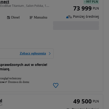
nnect
-
997 PLN
1968 cm3 • 122 KM • 2.0 EcoBlue Titanium , Salon Polska, 1. Właściciel, Serwis ASO,
73 999
PLN
Poniżej średniej
Diesel
Manualna
Zobacz ogłoszenia
prawdzonych aut w ofercie!
 miarę.
rzegląd techniczny
niowe
Dostawa do domu
49 500
nd
PLN
Ci