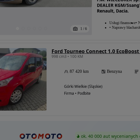
DEALER KGM/SsangY
Renault, Dacia.
Usługi finansowe
N
Naprawy blacharsk
1
/
6
Ford Tourneo Connect 1.0 EcoBoost
998 cm3 • 100 KM
87 420 km
Benzyna
Górki Wielkie (Śląskie)
Firma • Podbite
ok. 40 000 aut wycenianych 