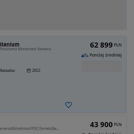
62 899
Titanium
PLN
 Panorama Klimatronic Kamera
Poniżej średniej
Manualna
2022
43 900
PLN
1560 cm3 • 115 KM • 1,6tdci/115KM/PANORAMA/Kamera/Klimatronic/PDC/Serwis/Bezwyp/GWARANCJA