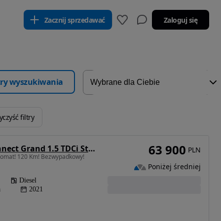
Zacznij sprzedawać
Zaloguj się
ltry wyszukiwania
czyść filtry
63 900
Ford Tourneo Connect Grand 1.5 TDCi Start/Stop Trend
PLN
tomat! 120 Km! Bezwypadkowy!
Poniżej średniej
Diesel
a
2021