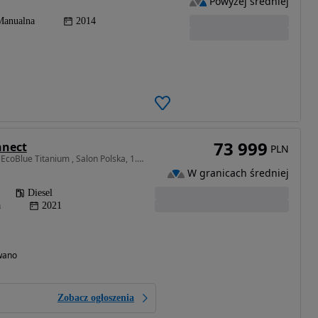
Powyżej średniej
Manualna
2014
73 999
nnect
PLN
1499 cm3 • 120 KM • 1.5 EcoBlue Titanium , Salon Polska, 1. Właściciel, Serwis ASO,
W granicach średniej
Diesel
a
2021
wano
Zobacz ogłoszenia