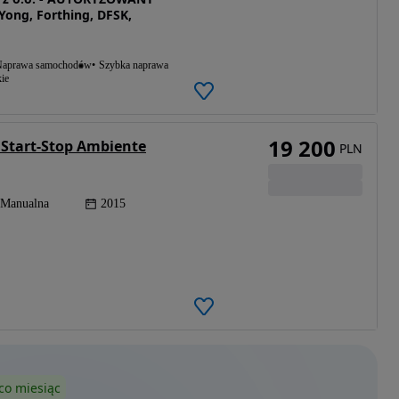
ong, Forthing, DFSK,
aprawa samochodów
Szybka naprawa
ie
19 200
 Start-Stop Ambiente
PLN
Manualna
2015
co miesiąc