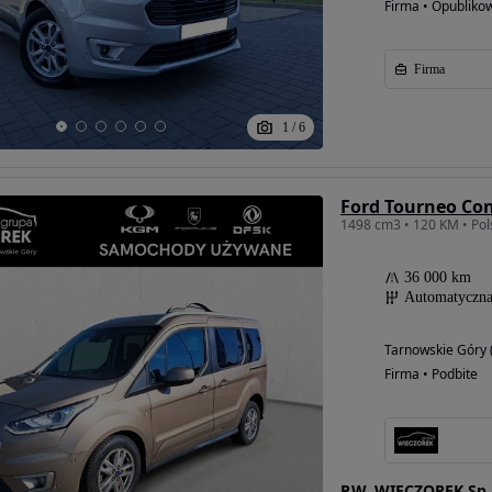
Firma • Opubliko
Firma
1
/
6
36 000 km
Automatyczn
Tarnowskie Góry (
Firma • Podbite
P.W. WIECZOREK Sp