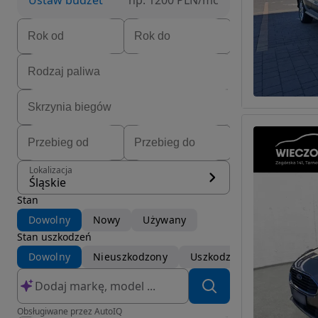
Ustaw budżet
np. 1200 PLN/mc
Lokalizacja
Śląskie
Stan
Dowolny
Nowy
Używany
Stan uszkodzeń
Dowolny
Nieuszkodzony
Uszkodzony
Obsługiwane przez AutoIQ