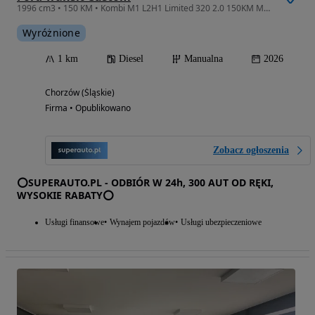
1996 cm3 • 150 KM • Kombi M1 L2H1 Limited 320 2.0 150KM Matrix LED !! Hak !! Klima tył !!
Wyróżnione
1 km
Diesel
Manualna
2026
Chorzów (Śląskie)
Firma • Opublikowano
Zobacz ogłoszenia
⭕SUPERAUTO.PL - ODBIÓR W 24h, 300 AUT OD RĘKI,
WYSOKIE RABATY⭕
Usługi finansowe
Wynajem pojazdów
Usługi ubezpieczeniowe