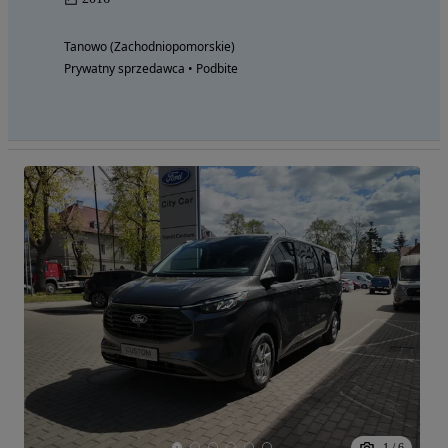
Tanowo (Zachodniopomorskie)
Prywatny sprzedawca • Podbite
1
/
6