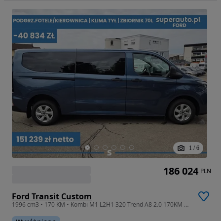
1
/
6
186 024
PLN
Ford Transit Custom
1996 cm3 • 170 KM • Kombi M1 L2H1 320 Trend A8 2.0 170KM Podgrz.fotele !! Klima tył !!