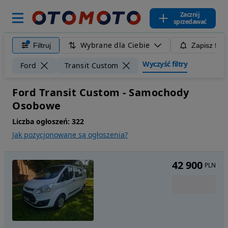
Zacznij
sprzedawać
Wybrane dla Ciebie
Filtruj
Zapisz filt
Wyczyść filtry
Ford
Transit Custom
Ford Transit Custom - Samochody
Osobowe
Liczba ogłoszeń:
322
Jak pozycjonowane są ogłoszenia?
42 900
PLN