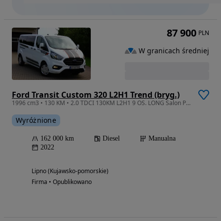
87 900
PLN
W granicach średniej
Ford Transit Custom 320 L2H1 Trend (bryg.)
1996 cm3 • 130 KM • 2.0 TDCI 130KM L2H1 9 OS. LONG Salon PL Bezwypadkowy 100% Serwis FV23%
Wyróżnione
162 000 km
Diesel
Manualna
2022
Lipno (Kujawsko-pomorskie)
Firma • Opublikowano