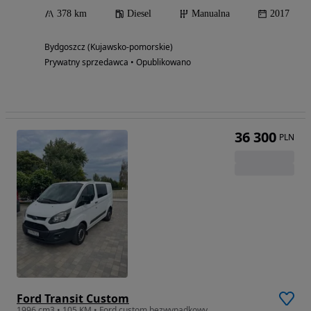
378 km
Diesel
Manualna
2017
Bydgoszcz (Kujawsko-pomorskie)
Prywatny sprzedawca • Opublikowano
36 300
PLN
Ford Transit Custom
1996 cm3 • 105 KM • Ford custom bezwypadkowy