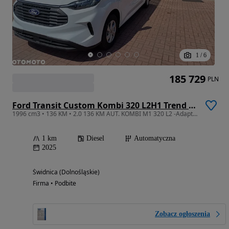
1
/
6
185 729
PLN
Ford Transit Custom Kombi 320 L2H1 Trend M1
1996 cm3 • 136 KM • 2.0 136 KM AUT. KOMBI M1 320 L2 -Adaptacyjne reflektory Matrix, Wyprze
1 km
Diesel
Automatyczna
2025
Świdnica (Dolnośląskie)
Firma • Podbite
Zobacz ogłoszenia