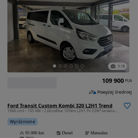
1
/
6
109 900
PLN
Powyżej średniej
Ford Transit Custom Kombi 320 L2H1 Trend
1996 cm3 • 105 KM • 2.0EcoBlue 105km L2H1 FV-23%*serwisowany*bezwypadkowy*1-właściciel*9os
Wyróżnione
95 000 km
Diesel
Manualna