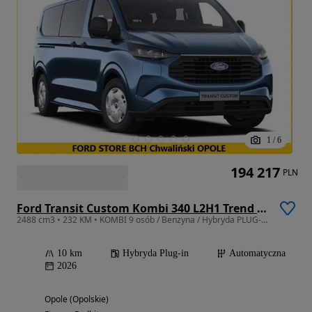
1
/
6
194 217
PLN
Ford Transit Custom Kombi 340 L2H1 Trend CVT M1
2488 cm3 • 232 KM • KOMBI 9 osób / Benzyna / Hybryda PLUG-IN / Długość L2
10 km
Hybryda Plug-in
Automatyczna
2026
Opole (Opolskie)