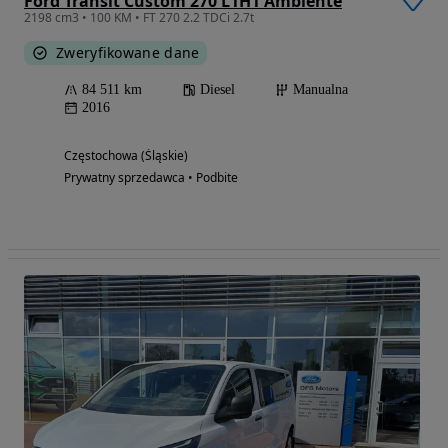
Ford Transit Custom 270 L1H1 Ambiente
2198 cm3 • 100 KM • FT 270 2.2 TDCi 2.7t
Zweryfikowane dane
84 511 km
Diesel
Manualna
2016
Częstochowa (Śląskie)
Prywatny sprzedawca • Podbite