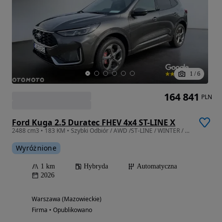
1
/
6
164 841
PLN
Ford Kuga 2.5 Duratec FHEV 4x4 ST-LINE X
2488 cm3 • 183 KM • Szybki Odbiór / AWD /ST-LINE / WINTER / Duży rabat / Leasing /Wynajem
Wyróżnione
1 km
Hybryda
Automatyczna
2026
Warszawa (Mazowieckie)
Firma • Opublikowano