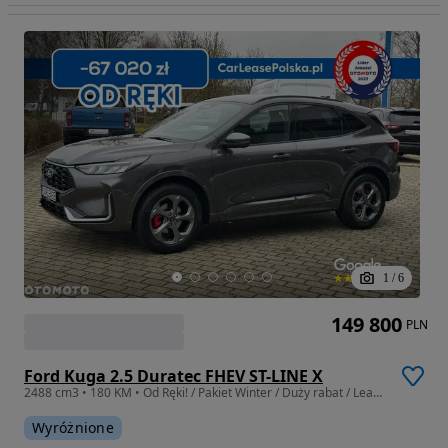
1
/
6
149 800
PLN
Ford Kuga 2.5 Duratec FHEV ST-LINE X
2488 cm3 • 180 KM • Od Ręki! / Pakiet Winter / Duży rabat / Leasing / Wynajem
Wyróżnione