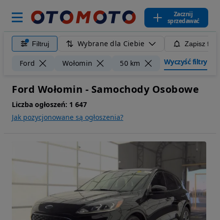
Zacznij
sprzedawać
Wybrane dla Ciebie
Filtruj
Zapisz filt
Wyczyść filtry
Ford
Wołomin
50 km
Ford Wołomin - Samochody Osobowe
Liczba ogłoszeń:
1 647
Jak pozycjonowane są ogłoszenia?