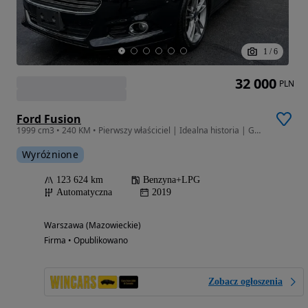
1
/
6
32 000
PLN
Ford Fusion
1999 cm3 • 240 KM • Pierwszy właściciel | Idealna historia | Gwarancja
Wyróżnione
123 624 km
Benzyna+LPG
Automatyczna
2019
Warszawa (Mazowieckie)
Firma • Opublikowano
Zobacz ogłoszenia