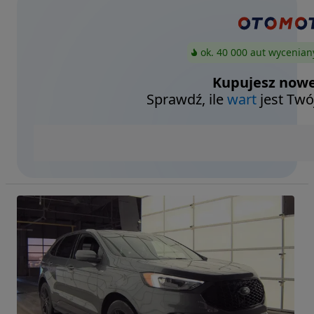
ok. 40 000 aut wycenian
Kupujesz nowe
Sprawdź, ile
wart
jest Twó