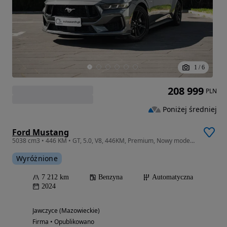
1
/
6
208 999
PLN
Poniżej średniej
Ford Mustang
5038 cm3 • 446 KM • GT, 5.0, V8, 446KM, Premium, Nowy model, Niski przebieg, ASO, FV Marża
Wyróżnione
7 212 km
Benzyna
Automatyczna
2024
Jawczyce (Mazowieckie)
Firma • Opublikowano