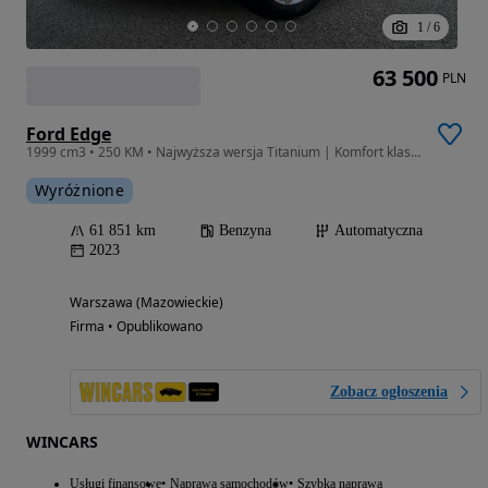
1
/
6
63 500
PLN
Ford Edge
1999 cm3 • 250 KM • Najwyższa wersja Titanium | Komfort klasy Premium | 1 Właściciel |
Wyróżnione
61 851 km
Benzyna
Automatyczna
2023
Warszawa (Mazowieckie)
Firma • Opublikowano
Zobacz ogłoszenia
WINCARS
Usługi finansowe
Naprawa samochodów
Szybka naprawa