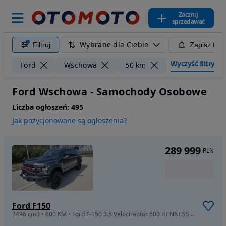
Zacznij
sprzedawać
Wybrane dla Ciebie
Filtruj
Zapisz filt
Wyczyść filtry
Ford
Wschowa
50 km
Ford Wschowa - Samochody Osobowe
Liczba ogłoszeń:
495
Jak pozycjonowane są ogłoszenia?
289 999
PLN
Ford F150
3496 cm3 • 600 KM • Ford F-150 3.5 Velociraptor 600 HENNESSEY