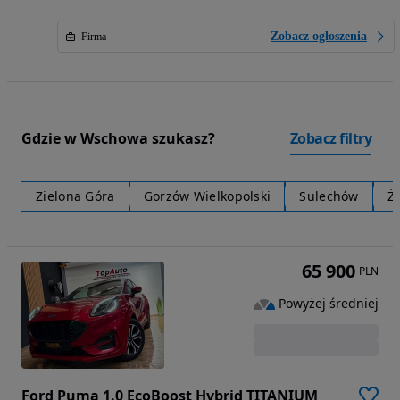
Zobacz ogłoszenia
Firma
Gdzie w Wschowa szukasz?
Zobacz filtry
Zielona Góra
Gorzów Wielkopolski
Sulechów
Ż
65 900
PLN
Powyżej średniej
Ford Puma 1.0 EcoBoost Hybrid TITANIUM