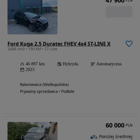
47 900
PLN
Ford Kuga 2.5 Duratec FHEV 4x4 ST-LINE X
2488 cm3 • 190 KM • ST-Line
46 897 km
Hybryda
Automatyczna
2023
Rakoniewice (Wielkopolskie)
Prywatny sprzedawca • Podbite
60 000
PLN
Poniżej średniej