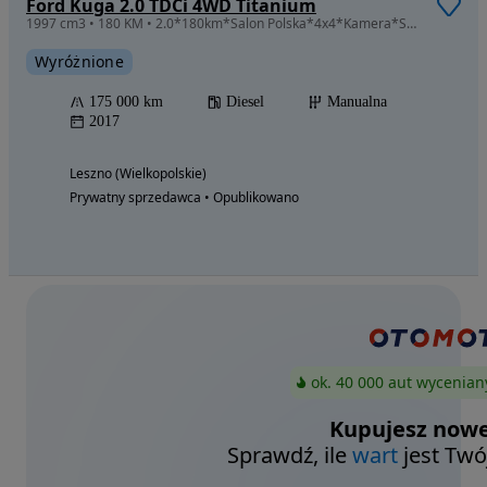
Ford Kuga 2.0 TDCi 4WD Titanium
1997 cm3 • 180 KM • 2.0*180km*Salon Polska*4x4*Kamera*Super Stan*Faktura
Wyróżnione
175 000 km
Diesel
Manualna
2017
Leszno (Wielkopolskie)
Prywatny sprzedawca • Opublikowano
ok. 40 000 aut wycenian
Kupujesz nowe
Sprawdź, ile
wart
jest Twó