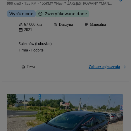
999 cm3 • 155 KM • 155KM* *Navi * ZAREJESTROWANY *MANUAL* gwarancja* bezwypadkowa *LED*
Wyróżnione
Zweryfikowane dane
67 000 km
Benzyna
Manualna
2021
Sulechów (Lubuskie)
Firma • Podbite
Zobacz ogłoszenia
Firma