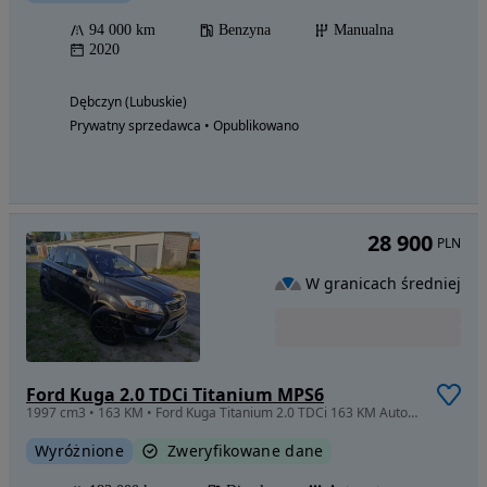
94 000 km
Benzyna
Manualna
2020
Dębczyn (Lubuskie)
Prywatny sprzedawca • Opublikowano
28 900
PLN
W granicach średniej
Ford Kuga 2.0 TDCi Titanium MPS6
1997 cm3 • 163 KM • Ford Kuga Titanium 2.0 TDCi 163 KM Automat | Bezwypadkowy | 2× nowe AL
Wyróżnione
Zweryfikowane dane