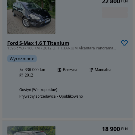
22 800
PLN
Ford S-Max 1.6 T Titanium
1596 cm3 • 160 KM • 2012 LIFT TITANIUM Alcantara Panorama BiXENON HAK 7osobowy
Wyróżnione
336 000 km
Benzyna
Manualna
2012
Gostyń (Wielkopolskie)
Prywatny sprzedawca • Opublikowano
18 900
PLN