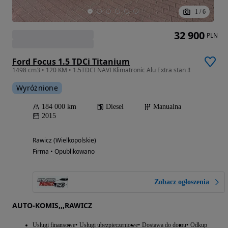
1
/
6
32 900
PLN
Ford Focus 1.5 TDCi Titanium
1498 cm3 • 120 KM • 1.5TDCI NAVI Klimatronic Alu Extra stan !!
Wyróżnione
184 000 km
Diesel
Manualna
2015
Rawicz (Wielkopolskie)
Firma • Opublikowano
Zobacz ogłoszenia
AUTO-KOMIS,,,RAWICZ
Usługi finansowe
Usługi ubezpieczeniowe
Dostawa do domu
Odkup