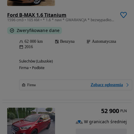
Ford B-MAX 1.6 Titanium
1596 cm3 • 105 KM • * 1.6 * navi * GWARANCJA * bezwypadkowy * AUTOAMT * 62.000KM *
Zweryfikowane dane
62 000 km
Benzyna
Automatyczna
2016
Sulechów (Lubuskie)
Firma • Podbite
Zobacz ogłoszenia
Firma
52 900
PLN
W granicach średniej