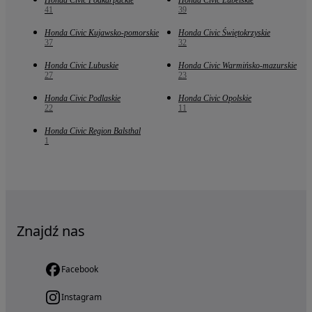
Honda Civic Podkarpackie
Honda Civic Lubelskie
41
39
Honda Civic Kujawsko-pomorskie
Honda Civic Świętokrzyskie
37
32
Honda Civic Lubuskie
Honda Civic Warmińsko-mazurskie
27
23
Honda Civic Podlaskie
Honda Civic Opolskie
22
11
Honda Civic Region Balsthal
1
Znajdź nas
Facebook
Instagram