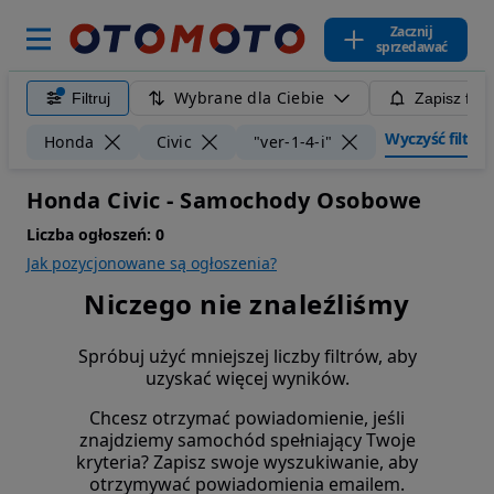
Zacznij
sprzedawać
Wybrane dla Ciebie
Filtruj
Zapisz filt
Wyczyść filtry
Honda
Civic
"ver-1-4-i"
Honda Civic - Samochody Osobowe
Liczba ogłoszeń:
0
Jak pozycjonowane są ogłoszenia?
Niczego nie znaleźliśmy
Spróbuj użyć mniejszej liczby filtrów, aby
uzyskać więcej wyników.
Chcesz otrzymać powiadomienie, jeśli
znajdziemy samochód spełniający Twoje
kryteria? Zapisz swoje wyszukiwanie, aby
otrzymywać powiadomienia emailem.