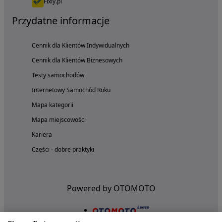
Fixly.pl
Przydatne informacje
Cennik dla Klientów Indywidualnych
Cennik dla Klientów Biznesowych
Testy samochodów
Internetowy Samochód Roku
Mapa kategorii
Mapa miejscowości
Kariera
Części - dobre praktyki
Powered by OTOMOTO