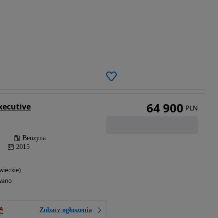
64 900
xecutive
PLN
Benzyna
2015
ieckie)
wano
Zobacz ogłoszenia