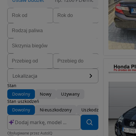
Ustaw budżet
np. 1200 PLN/mc
Lokalizacja
Stan
Dowolny
Nowy
Używany
Stan uszkodzeń
Dowolny
Nieuszkodzony
Uszkodzony
Obsługiwane przez AutoIQ