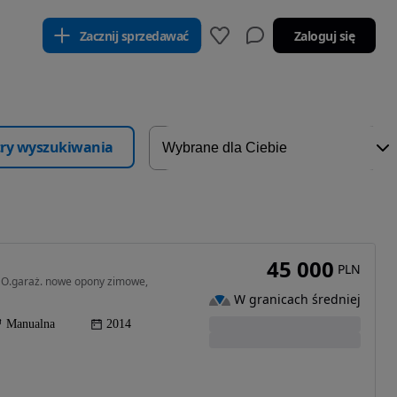
Zacznij sprzedawać
Zaloguj się
ltry wyszukiwania
45 000
PLN
ASO.garaż. nowe opony zimowe,
W granicach średniej
Manualna
2014