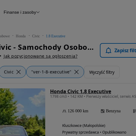
Finanse i zasoby
chody
Finansowanie
Leasing
dy
Narzędzie do wyceny samochodu
tryczne
Raport z inspekcji
obowe
Honda
Civic
1.8 Executive
m
Raport historii pojazdu
Honda Civic - Samochody Osobowe
Otomoto News
Zapisz fi
wane
Jak pozycjonowane są ogłoszenia?
Civic
"ver-1-8-executive"
Wyczyść filtry
Honda Civic 1.8 Executive
1798 cm3 • 142 KM • Pierwszy właściciel, serwis 
126 000 km
Benzyna
Kluszkowce (Małopolskie)
Prywatny sprzedawca • Opublikowano