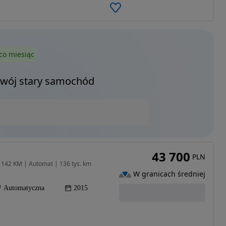
co miesiąc
Twój stary samochód
43 700
PLN
 142 KM | Automat | 136 tys. km
W granicach średniej
Automatyczna
2015