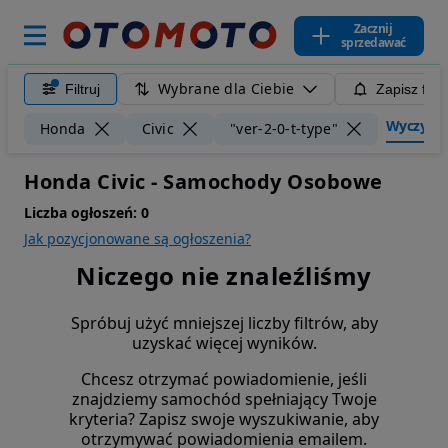
Zacznij
sprzedawać
Wybrane dla Ciebie
Filtruj
Zapisz filt
Wyczyść f
Honda
Civic
"ver-2-0-t-type"
Honda Civic - Samochody Osobowe
Liczba ogłoszeń:
0
Jak pozycjonowane są ogłoszenia?
Niczego nie znaleźliśmy
Spróbuj użyć mniejszej liczby filtrów, aby
uzyskać więcej wyników.
Chcesz otrzymać powiadomienie, jeśli
znajdziemy samochód spełniający Twoje
kryteria? Zapisz swoje wyszukiwanie, aby
otrzymywać powiadomienia emailem.