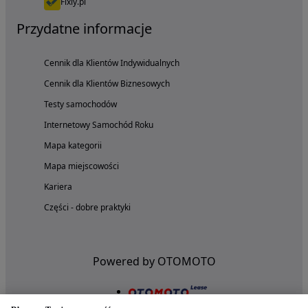
Fixly.pl
Przydatne informacje
Cennik dla Klientów Indywidualnych
Cennik dla Klientów Biznesowych
Testy samochodów
Internetowy Samochód Roku
Mapa kategorii
Mapa miejscowości
Kariera
Części - dobre praktyki
Powered by OTOMOTO