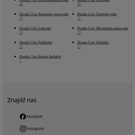
Honda Civic Zachodniopomorskie
Honda Civic Lubelskie
40
39
Honda Civic Kujawsko-pomorskie
Honda Civic Świętokrzyskie
37
31
Honda Civic Lubuskie
Honda Civic Warmińsko-mazurskie
25
22
Honda Civic Podlaskie
Honda Civic Opolskie
22
12
Honda Civic Region Balsthal
1
Znajdź nas
Facebook
Instagram