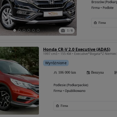
Brzozów (Podkarp
Firma • Podbite
Firma
1
/
6
Honda CR-V 2.0 Executive (ADAS)
1997 cm3 • 155 KM • Executive*Bogata*Z Niemiec
Wyróżnione
106 000 km
Benzyna
Podlesie (Podkarpackie)
Firma • Opublikowano
Firma