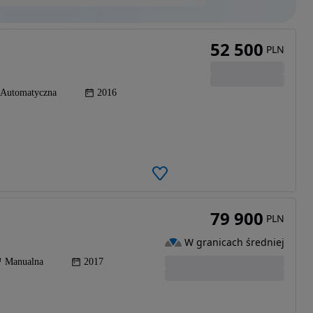
52 500
PLN
Automatyczna
2016
79 900
PLN
W granicach średniej
Manualna
2017