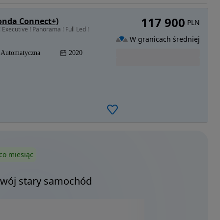
117 900
onda Connect+)
PLN
Executive ! Panorama ! Full Led !
W granicach średniej
Automatyczna
2020
co miesiąc
Twój stary samochód