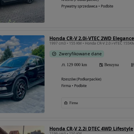
Prywatny sprzedawca • Podbite
Honda CR-V 2.0i-VTEC 2WD Elegance
1997 cm3 • 155 KM • Honda CR-V 2.0 i-VTEC 155
Zweryfikowane dane
129 000 km
Benzyna
Rzeszów (Podkarpackie)
Firma • Podbite
Firma
Honda CR-V 2.2i DTEC 4WD Lifestyle
2199 cm3 • 150 KM