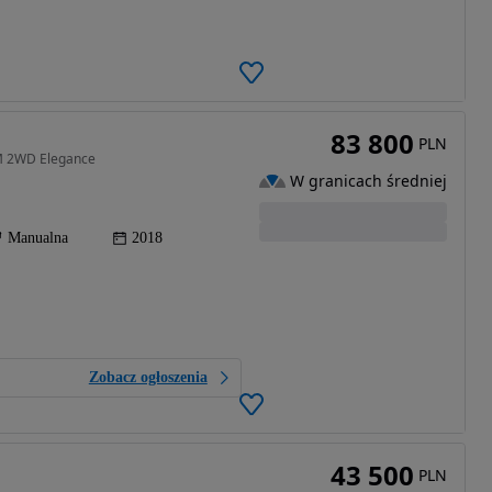
83 800
PLN
KM 2WD Elegance
W granicach średniej
Manualna
2018
Zobacz ogłoszenia
43 500
PLN