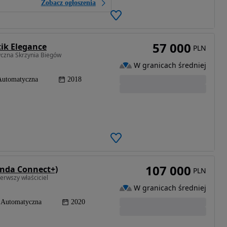
Zobacz ogłoszenia
57 000
ik Elegance
PLN
yczna Skrzynia Biegów
W granicach średniej
Automatyczna
2018
107 000
onda Connect+)
PLN
rwszy właściciel
W granicach średniej
Automatyczna
2020