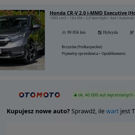
Honda CR-V 2.0 i-MMD Executive (H
1993 cm3 • 184 KM • 2,0 ben+hybr ! 4x4 ! Automat ! 
99 856 km
Hybryda
Brzozów (Podkarpackie)
Prywatny sprzedawca • Opublikowano
ok. 40 000 aut wycenianych 
Kupujesz nowe auto?
Sprawdź, ile
wart
jest 