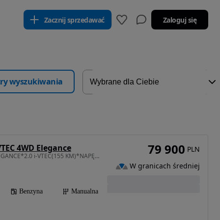
Zacznij sprzedawać
Zaloguj się
ltry wyszukiwania
79 900
VTEC 4WD Elegance
PLN
1997 cm3 • 155 KM • ELEGANCE*2.0 i-VTEC(155 KM)*NAPĘD 4x4*LED*Navi*Kamera*86 000 km!
W granicach średniej
Benzyna
Manualna