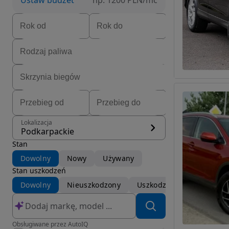
Ustaw budżet
np. 1200 PLN/mc
Lokalizacja
Podkarpackie
Stan
Dowolny
Nowy
Używany
Stan uszkodzeń
Dowolny
Nieuszkodzony
Uszkodzony
Obsługiwane przez AutoIQ