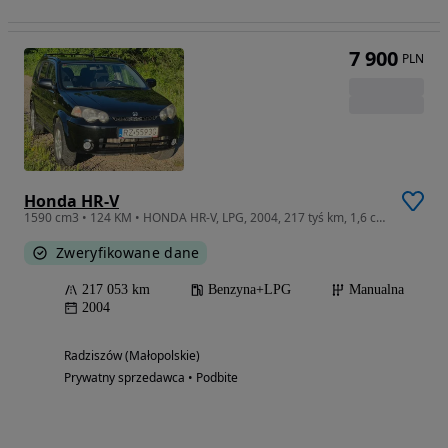
7 900
PLN
Honda HR-V
1590 cm3 • 124 KM • HONDA HR-V, LPG, 2004, 217 tyś km, 1,6 cm3, 124 KM, 4x4
Zweryfikowane dane
217 053 km
Benzyna+LPG
Manualna
2004
Radziszów (Małopolskie)
Prywatny sprzedawca • Podbite