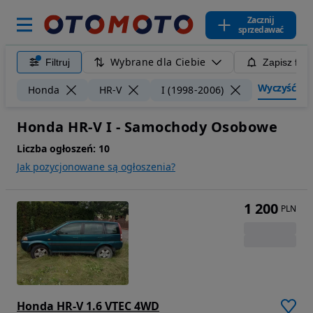
Zacznij
sprzedawać
Wybrane dla Ciebie
Filtruj
Zapisz filt
Wyczyść filt
Honda
HR-V
I (1998-2006)
Honda HR-V I - Samochody Osobowe
Liczba ogłoszeń:
10
Jak pozycjonowane są ogłoszenia?
1 200
PLN
Honda HR-V 1.6 VTEC 4WD