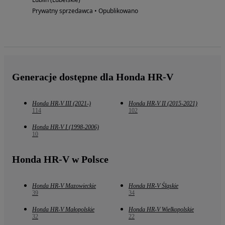
Prywatny sprzedawca • Opublikowano
Generacje dostępne dla Honda HR-V
Honda HR-V III (2021-)
Honda HR-V II (2015-2021)
114
102
Honda HR-V I (1998-2006)
10
Honda HR-V w Polsce
Honda HR-V Mazowieckie
Honda HR-V Śląskie
39
34
Honda HR-V Małopolskie
Honda HR-V Wielkopolskie
32
22