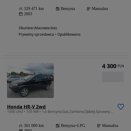
329 471 km
Benzyna
Manualna
2003
Okuniew (Mazowieckie)
Prywatny sprzedawca • Opublikowano
4 300
PLN
Honda HR-V 2wd
1590 cm3 • 105 KM • 1.6 Benzyna,Gaz,Zamiana,Opłaty,Sprawny,HAK,Wwa,KOMIS GREEN LIGHT
361 000 km
Benzyna+LPG
Manualna
2001