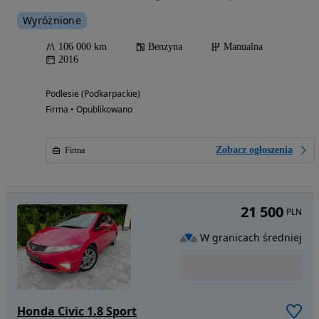
Wyróżnione
106 000 km
Benzyna
Manualna
2016
Podlesie (Podkarpackie)
Firma • Opublikowano
Zobacz ogłoszenia
Firma
21 500
PLN
W granicach średniej
Honda Civic 1.8 Sport