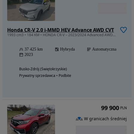
Honda CR-V 2.0 i-MMD HEV Advance AWD CVT
1993 cm3 • 184 KM • HONDA CR-V – 2023/2024 Advanced AWD max wersja 4x4 , 1 wł.salon Polska
37 425 km
Hybryda
Automatyczna
2023
Busko-Zdrój (Świętokrzyskie)
Prywatny sprzedawca • Podbite
99 900
PLN
W granicach średniej