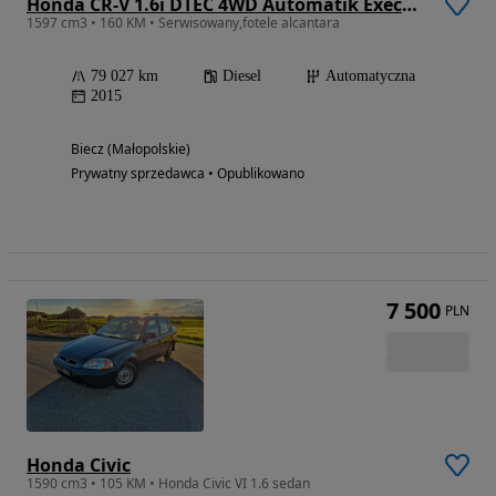
Honda CR-V 1.6i DTEC 4WD Automatik Executive
1597 cm3 • 160 KM • Serwisowany,fotele alcantara
79 027 km
Diesel
Automatyczna
2015
Biecz (Małopolskie)
Prywatny sprzedawca • Opublikowano
7 500
PLN
Honda Civic
1590 cm3 • 105 KM • Honda Civic VI 1.6 sedan