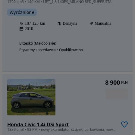
1799 cm3 • 140 KM • LIFT_1,8 140PS_MILANO RED_SUPER STAN_BEZ KOROZJI !!! Sport_alu17_pdc..
Wyróżnione
187 123 km
Benzyna
Manualna
2010
Brzesko (Małopolskie)
Prywatny sprzedawca • Opublikowano
8 900
PLN
Honda Civic 1.4i-DSi Sport
1339 cm3 • 83 KM • nowy akumulator, czujniki parkowania, nowe sprzęgło