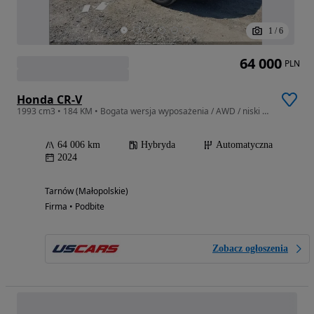
1
/
6
64 000
PLN
Honda CR-V
1993 cm3 • 184 KM • Bogata wersja wyposażenia / AWD / niski przebieg
64 006 km
Hybryda
Automatyczna
2024
Tarnów (Małopolskie)
Firma • Podbite
Zobacz ogłoszenia