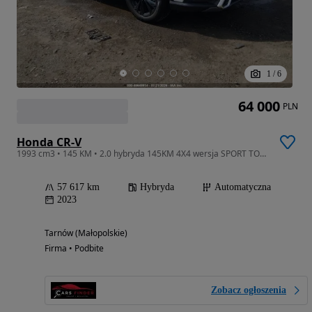
1
/
6
64 000
PLN
Honda CR-V
1993 cm3 • 145 KM • 2.0 hybryda 145KM 4X4 wersja SPORT TOURING , mała szkoda
57 617 km
Hybryda
Automatyczna
2023
Tarnów (Małopolskie)
Firma • Podbite
Zobacz ogłoszenia