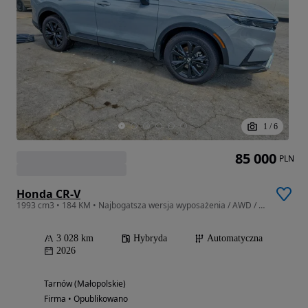
1
/
6
85 000
PLN
Honda CR-V
1993 cm3 • 184 KM • Najbogatsza wersja wyposażenia / AWD / niski przebieg
3 028 km
Hybryda
Automatyczna
2026
Tarnów (Małopolskie)
Firma • Opublikowano