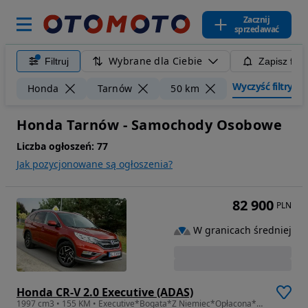
Zacznij
sprzedawać
Wybrane dla Ciebie
Filtruj
Zapisz filt
Wyczyść filtry
Honda
Tarnów
50 km
Honda Tarnów - Samochody Osobowe
Liczba ogłoszeń:
77
Jak pozycjonowane są ogłoszenia?
82 900
PLN
W granicach średniej
Honda CR-V 2.0 Executive (ADAS)
1997 cm3 • 155 KM • Executive*Bogata*Z Niemiec*Opłacona*Gotowa do rej!