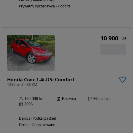
Prywatny sprzedawca • Podbite
10 900
PLN
Honda Civic 1.4i-DSi Comfort
1339 cm3 • 83 KM
150 000 km
Benzyna
Manualna
2006
Dębica (Podkarpackie)
Firma • Opublikowano