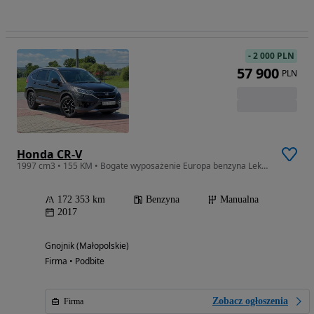
-
2 000 PLN
57 900
PLN
Honda CR-V
1997 cm3 • 155 KM • Bogate wyposażenie Europa benzyna Lekko uszkodzona
172 353 km
Benzyna
Manualna
2017
Gnojnik (Małopolskie)
Firma • Podbite
Zobacz ogłoszenia
Firma