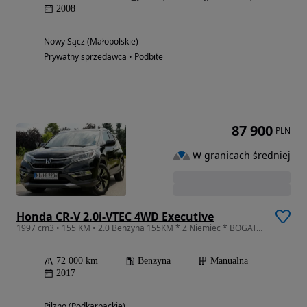
2008
Nowy Sącz (Małopolskie)
Prywatny sprzedawca • Podbite
87 900
PLN
W granicach średniej
Honda CR-V 2.0i-VTEC 4WD Executive
1997 cm3 • 155 KM • 2.0 Benzyna 155KM * Z Niemiec * BOGATA * 4x4 * NAVI * KAMERA * IDEAŁ !
72 000 km
Benzyna
Manualna
2017
Pilzno (Podkarpackie)