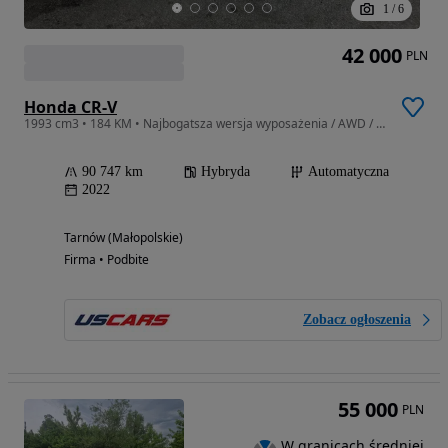
1
/
6
42 000
PLN
Honda CR-V
1993 cm3 • 184 KM • Najbogatsza wersja wyposażenia / AWD / niski przebieg
90 747 km
Hybryda
Automatyczna
2022
Tarnów (Małopolskie)
Firma • Podbite
Zobacz ogłoszenia
55 000
PLN
W granicach średniej